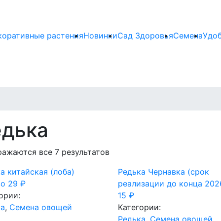
коративные растения
Новинки
Сад Здоровья
Семена
Удо
едька
ажаются все 7 результатов
а китайская (лоба)
Редька Чернавка (срок
во
29
₽
реализации до конца 202
ории:
15
₽
ка
,
Семена овощей
Категории:
Редька
,
Семена овощей