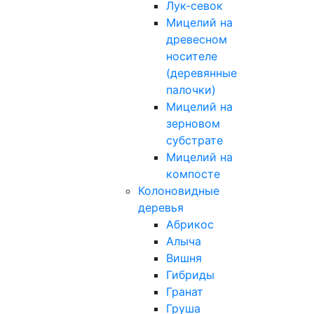
Лук-севок
Мицелий на
древесном
носителе
(деревянные
палочки)
Мицелий на
зерновом
субстрате
Мицелий на
компосте
Колоновидные
деревья
Абрикос
Алыча
Вишня
Гибриды
Гранат
Груша