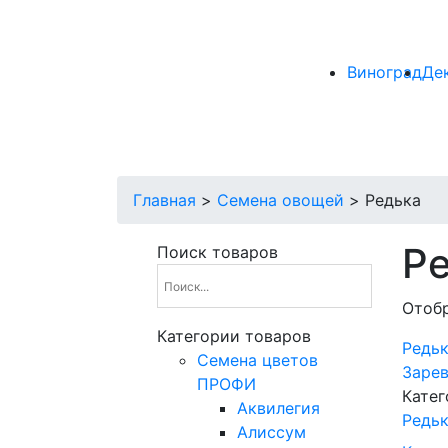
Виноград
Де
Главная
>
Семена овощей
>
Редька
Р
Поиск товаров
Отобр
Категории товаров
Редьк
Cемена цветов
Заре
ПРОФИ
Катег
Аквилегия
Редь
Алиссум