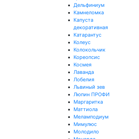
Дельфиниум
Камнеломка
Капуста
декоративная
Катарантус
Колеус
Колокольчик
Кореопсис
Космея
Лаванда
Лобелия
Львиный зев
Люпин ПРОФИ
Маргаритка
Маттиола
Меламподиум
Мимулюс
Молодило