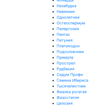
Монарда
Незабудка
Нивянник
Однолетние
Остеоспермум
Пеларгония
Пентас
Петуния
Платикодон
Подсолнечник
Примула
Прострел
Рудбекия
Седум Профи
Семена Ибериса
Тысячелистник
Фиалка рогатая
Физостегия
Целозия