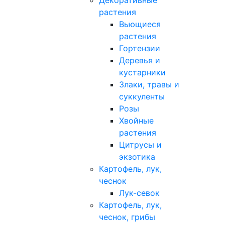
Декоративные
растения
Вьющиеся
растения
Гортензии
Деревья и
кустарники
Злаки, травы и
суккуленты
Розы
Хвойные
растения
Цитрусы и
экзотика
Картофель, лук,
чеснок
Лук-севок
Картофель, лук,
чеснок, грибы