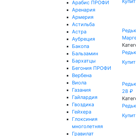
Купит
Арабис ПРОФИ
Аренария
Армерия
Астильба
Редьк
Астра
Марг
Аубреция
Катег
Бакопа
Редь
Бальзамин
Бархатцы
Купит
Бегония ПРОФИ
Вербена
Виола
Редьк
Газания
28
₽
Гайлардия
Катег
Гвоздика
Редь
Гейхера
Купит
Глоксиния
многолетняя
Гравилат