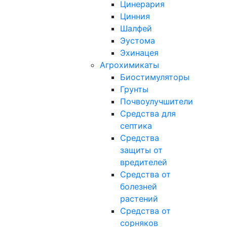
Цинерария
Цинния
Шалфей
Эустома
Эхинацея
Агрохимикаты
Биостимуляторы
Грунты
Почвоулучшители
Средства для
септика
Средства
защиты от
вредителей
Средства от
болезней
растений
Средства от
сорняков