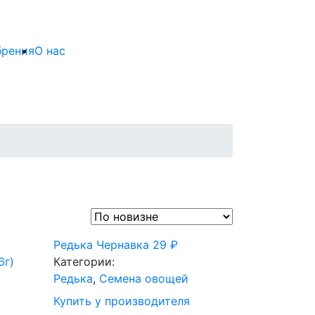
брения
О нас
Редька Чернавка
29
₽
6г)
Категории:
Редька
,
Семена овощей
Купить у производителя