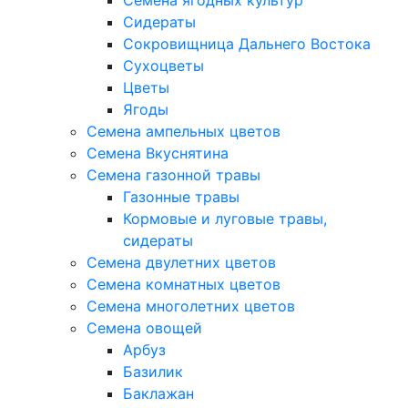
Семена ягодных культур
Сидераты
Сокровищница Дальнего Востока
Сухоцветы
Цветы
Ягоды
Семена ампельных цветов
Семена Вкуснятина
Семена газонной травы
Газонные травы
Кормовые и луговые травы,
сидераты
Семена двулетних цветов
Семена комнатных цветов
Семена многолетних цветов
Семена овощей
Арбуз
Базилик
Баклажан