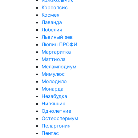
Колокольчик
Кореопсис
Космея
Лаванда
Лобелия
Львиный зев
Люпин ПРОФИ
Маргаритка
Маттиола
Меламподиум
Мимулюс
Молодило
Монарда
Незабудка
Нивянник
Однолетние
Остеоспермум
Пеларгония
Пентас