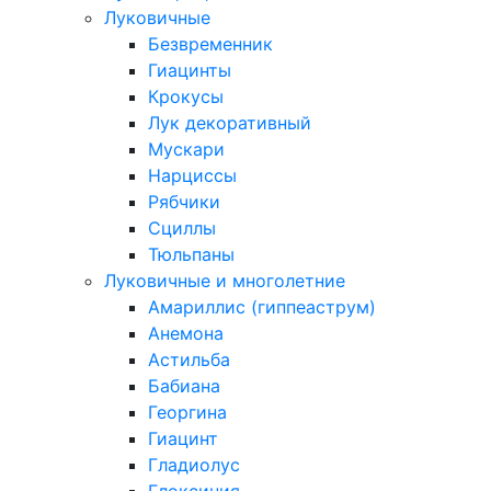
Луковичные
Безвременник
Гиацинты
Крокусы
Лук декоративный
Мускари
Нарциссы
Рябчики
Сциллы
Тюльпаны
Луковичные и многолетние
Амариллис (гиппеаструм)
Анемона
Астильба
Бабиана
Георгина
Гиацинт
Гладиолус