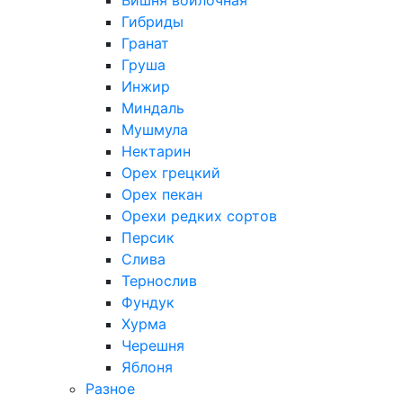
Вишня войлочная
Гибриды
Гранат
Груша
Инжир
Миндаль
Мушмула
Нектарин
Орех грецкий
Орех пекан
Орехи редких сортов
Персик
Слива
Тернослив
Фундук
Хурма
Черешня
Яблоня
Разное