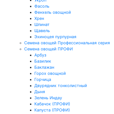
Укроп
Фасоль
Фенхель овощной
Хрен
Шпинат
Щавель
Эхиноцея пурпурная
Семена овощей Профессиональная серия
Семена овощей ПРОФИ
Арбуз
Базилик
Баклажан
Горох овощной
Горчица
Двурядник тонколистный
Дыня
Зелень Индау
Кабачок (ПРОФИ)
Капуста (ПРОФИ)