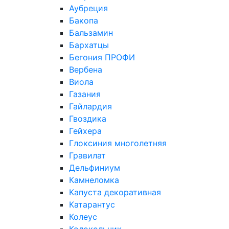
Аубреция
Бакопа
Бальзамин
Бархатцы
Бегония ПРОФИ
Вербена
Виола
Газания
Гайлардия
Гвоздика
Гейхера
Глоксиния многолетняя
Гравилат
Дельфиниум
Камнеломка
Капуста декоративная
Катарантус
Колеус