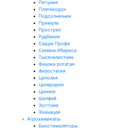
Петуния
Платикодон
Подсолнечник
Примула
Прострел
Рудбекия
Седум Профи
Семена Ибериса
Тысячелистник
Фиалка рогатая
Физостегия
Целозия
Цинерария
Цинния
Шалфей
Эустома
Эхинацея
Агрохимикаты
Биостимуляторы