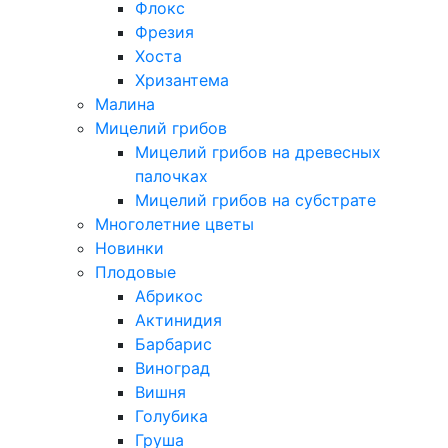
Флокс
Фрезия
Хоста
Хризантема
Малина
Мицелий грибов
Мицелий грибов на древесных
палочках
Мицелий грибов на субстрате
Многолетние цветы
Новинки
Плодовые
Абрикос
Актинидия
Барбарис
Виноград
Вишня
Голубика
Груша