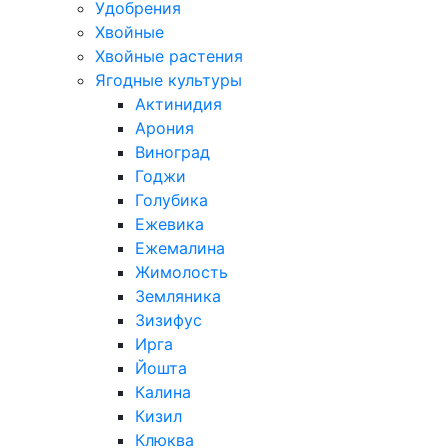
Удобрения
Хвойные
Хвойные растения
Ягодные культуры
Актинидия
Арония
Виноград
Годжи
Голубика
Ежевика
Ежемалина
Жимолость
Земляника
Зизифус
Ирга
Йошта
Калина
Кизил
Клюква