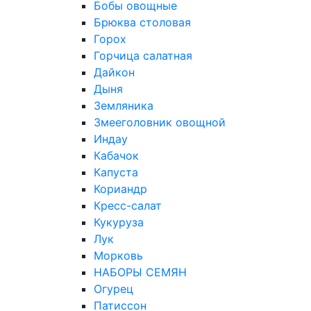
Бобы овощные
Брюква столовая
Горох
Горчица салатная
Дайкон
Дыня
Земляника
Змееголовник овощной
Индау
Кабачок
Капуста
Кориандр
Кресс-салат
Кукуруза
Лук
Морковь
НАБОРЫ СЕМЯН
Огурец
Патиссон