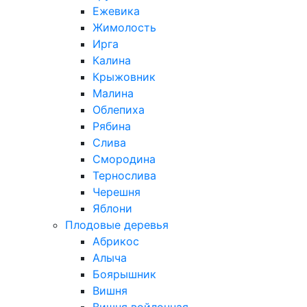
Ежевика
Жимолость
Ирга
Калина
Крыжовник
Малина
Облепиха
Рябина
Слива
Смородина
Тернослива
Черешня
Яблони
Плодовые деревья
Абрикос
Алыча
Боярышник
Вишня