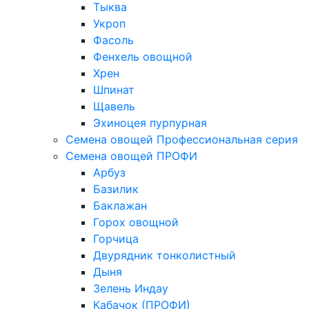
Тыква
Укроп
Фасоль
Фенхель овощной
Хрен
Шпинат
Щавель
Эхиноцея пурпурная
Семена овощей Профессиональная серия
Семена овощей ПРОФИ
Арбуз
Базилик
Баклажан
Горох овощной
Горчица
Двурядник тонколистный
Дыня
Зелень Индау
Кабачок (ПРОФИ)