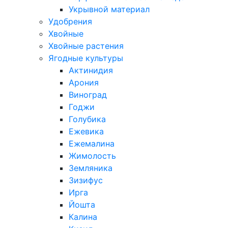
Укрывной материал
Удобрения
Хвойные
Хвойные растения
Ягодные культуры
Актинидия
Арония
Виноград
Годжи
Голубика
Ежевика
Ежемалина
Жимолость
Земляника
Зизифус
Ирга
Йошта
Калина