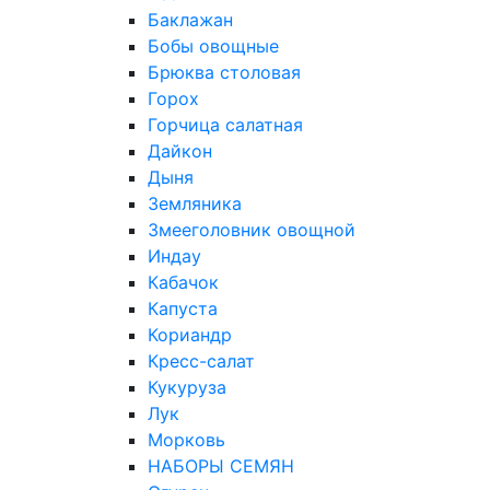
Баклажан
Бобы овощные
Брюква столовая
Горох
Горчица салатная
Дайкон
Дыня
Земляника
Змееголовник овощной
Индау
Кабачок
Капуста
Кориандр
Кресс-салат
Кукуруза
Лук
Морковь
НАБОРЫ СЕМЯН