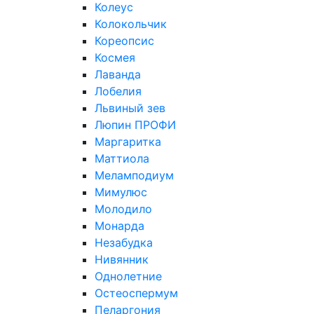
Колеус
Колокольчик
Кореопсис
Космея
Лаванда
Лобелия
Львиный зев
Люпин ПРОФИ
Маргаритка
Маттиола
Меламподиум
Мимулюс
Молодило
Монарда
Незабудка
Нивянник
Однолетние
Остеоспермум
Пеларгония