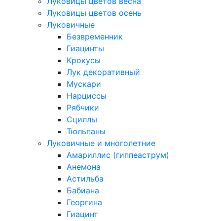
Луковицы цветов весна
Луковицы цветов осень
Луковичные
Безвременник
Гиацинты
Крокусы
Лук декоративный
Мускари
Нарциссы
Рябчики
Сциллы
Тюльпаны
Луковичные и многолетние
Амариллис (гиппеаструм)
Анемона
Астильба
Бабиана
Георгина
Гиацинт