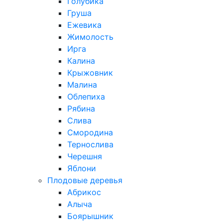
Голубика
Груша
Ежевика
Жимолость
Ирга
Калина
Крыжовник
Малина
Облепиха
Рябина
Слива
Смородина
Тернослива
Черешня
Яблони
Плодовые деревья
Абрикос
Алыча
Боярышник