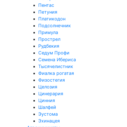
Пентас
Петуния
Платикодон
Подсолнечник
Примула
Прострел
Рудбекия
Седум Профи
Семена Ибериса
Тысячелистник
Фиалка рогатая
Физостегия
Целозия
Цинерария
Цинния
Шалфей
Эустома
Эхинацея