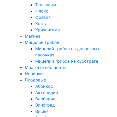
Тюльпаны
Флокс
Фрезия
Хоста
Хризантема
Малина
Мицелий грибов
Мицелий грибов на древесных
палочках
Мицелий грибов на субстрате
Многолетние цветы
Новинки
Плодовые
Абрикос
Актинидия
Барбарис
Виноград
Вишня