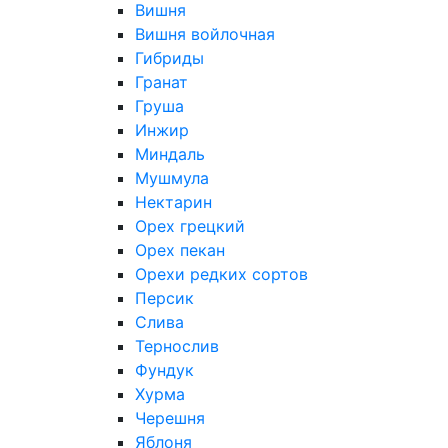
Вишня
Вишня войлочная
Гибриды
Гранат
Груша
Инжир
Миндаль
Мушмула
Нектарин
Орех грецкий
Орех пекан
Орехи редких сортов
Персик
Слива
Тернослив
Фундук
Хурма
Черешня
Яблоня