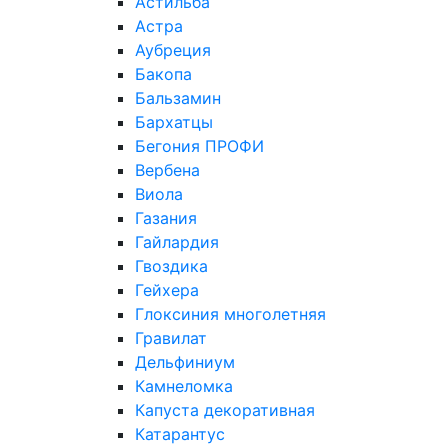
Астильба
Астра
Аубреция
Бакопа
Бальзамин
Бархатцы
Бегония ПРОФИ
Вербена
Виола
Газания
Гайлардия
Гвоздика
Гейхера
Глоксиния многолетняя
Гравилат
Дельфиниум
Камнеломка
Капуста декоративная
Катарантус