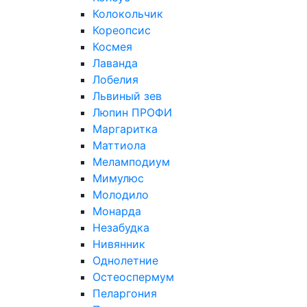
Колокольчик
Кореопсис
Космея
Лаванда
Лобелия
Львиный зев
Люпин ПРОФИ
Маргаритка
Маттиола
Меламподиум
Мимулюс
Молодило
Монарда
Незабудка
Нивянник
Однолетние
Остеоспермум
Пеларгония