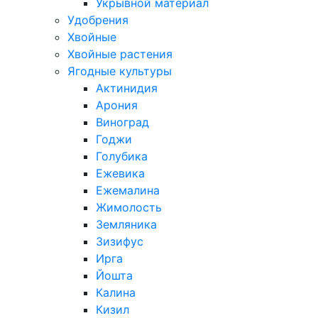
Укрывной материал
Удобрения
Хвойные
Хвойные растения
Ягодные культуры
Актинидия
Арония
Виноград
Годжи
Голубика
Ежевика
Ежемалина
Жимолость
Земляника
Зизифус
Ирга
Йошта
Калина
Кизил