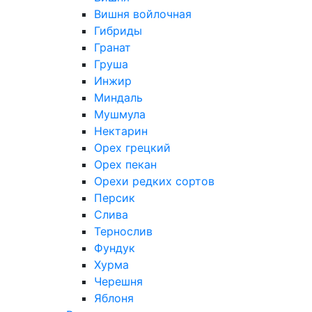
Вишня войлочная
Гибриды
Гранат
Груша
Инжир
Миндаль
Мушмула
Нектарин
Орех грецкий
Орех пекан
Орехи редких сортов
Персик
Слива
Тернослив
Фундук
Хурма
Черешня
Яблоня