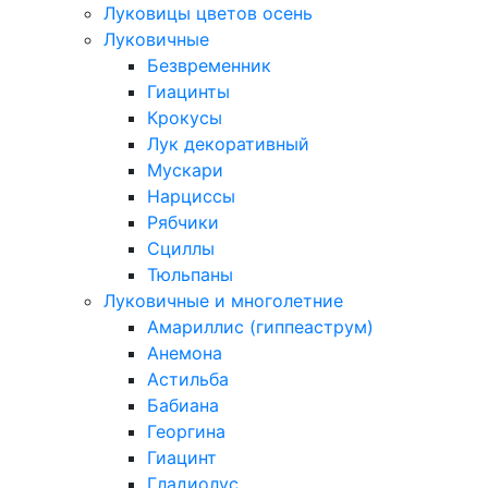
Луковицы цветов осень
Луковичные
Безвременник
Гиацинты
Крокусы
Лук декоративный
Мускари
Нарциссы
Рябчики
Сциллы
Тюльпаны
Луковичные и многолетние
Амариллис (гиппеаструм)
Анемона
Астильба
Бабиана
Георгина
Гиацинт
Гладиолус