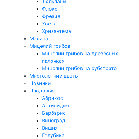
Тюльпаны
Флокс
Фрезия
Хоста
Хризантема
Малина
Мицелий грибов
Мицелий грибов на древесных
палочках
Мицелий грибов на субстрате
Многолетние цветы
Новинки
Плодовые
Абрикос
Актинидия
Барбарис
Виноград
Вишня
Голубика