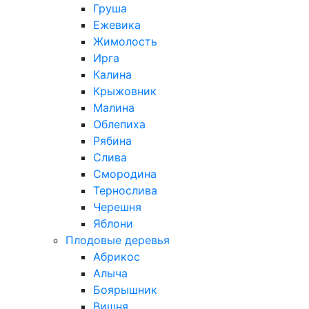
Груша
Ежевика
Жимолость
Ирга
Калина
Крыжовник
Малина
Облепиха
Рябина
Слива
Смородина
Тернослива
Черешня
Яблони
Плодовые деревья
Абрикос
Алыча
Боярышник
Вишня