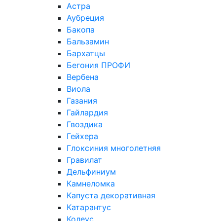
Астра
Аубреция
Бакопа
Бальзамин
Бархатцы
Бегония ПРОФИ
Вербена
Виола
Газания
Гайлардия
Гвоздика
Гейхера
Глоксиния многолетняя
Гравилат
Дельфиниум
Камнеломка
Капуста декоративная
Катарантус
Колеус