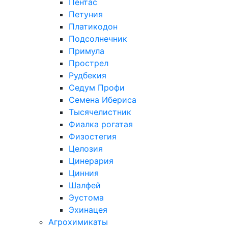
Пентас
Петуния
Платикодон
Подсолнечник
Примула
Прострел
Рудбекия
Седум Профи
Семена Ибериса
Тысячелистник
Фиалка рогатая
Физостегия
Целозия
Цинерария
Цинния
Шалфей
Эустома
Эхинацея
Агрохимикаты