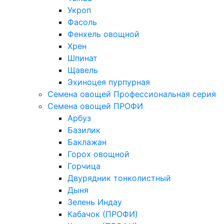
Укроп
Фасоль
Фенхель овощной
Хрен
Шпинат
Щавель
Эхиноцея пурпурная
Семена овощей Профессиональная серия
Семена овощей ПРОФИ
Арбуз
Базилик
Баклажан
Горох овощной
Горчица
Двурядник тонколистный
Дыня
Зелень Индау
Кабачок (ПРОФИ)