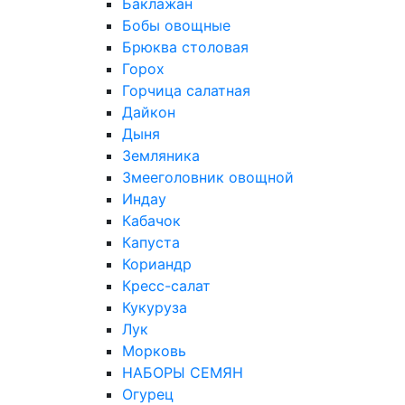
Баклажан
Бобы овощные
Брюква столовая
Горох
Горчица салатная
Дайкон
Дыня
Земляника
Змееголовник овощной
Индау
Кабачок
Капуста
Кориандр
Кресс-салат
Кукуруза
Лук
Морковь
НАБОРЫ СЕМЯН
Огурец