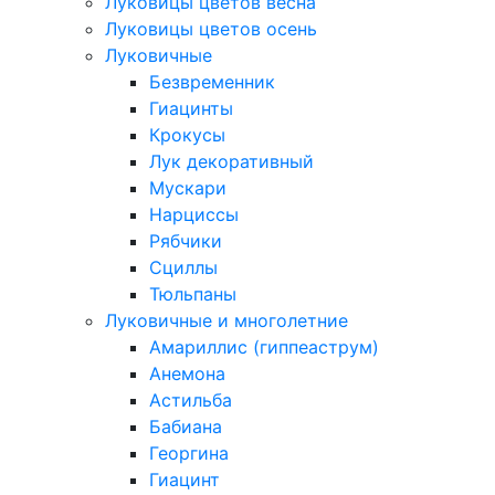
Луковицы цветов весна
Луковицы цветов осень
Луковичные
Безвременник
Гиацинты
Крокусы
Лук декоративный
Мускари
Нарциссы
Рябчики
Сциллы
Тюльпаны
Луковичные и многолетние
Амариллис (гиппеаструм)
Анемона
Астильба
Бабиана
Георгина
Гиацинт