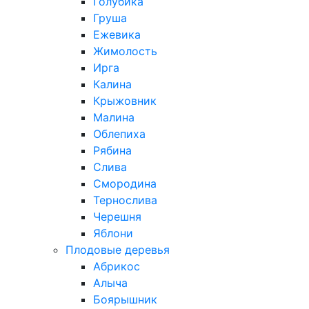
Голубика
Груша
Ежевика
Жимолость
Ирга
Калина
Крыжовник
Малина
Облепиха
Рябина
Слива
Смородина
Тернослива
Черешня
Яблони
Плодовые деревья
Абрикос
Алыча
Боярышник