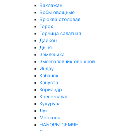
Баклажан
Бобы овощные
Брюква столовая
Горох
Горчица салатная
Дайкон
Дыня
Земляника
Змееголовник овощной
Индау
Кабачок
Капуста
Кориандр
Кресс-салат
Кукуруза
Лук
Морковь
НАБОРЫ СЕМЯН