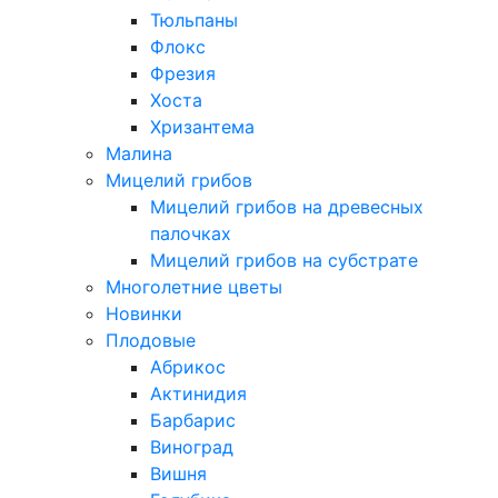
Тюльпаны
Флокс
Фрезия
Хоста
Хризантема
Малина
Мицелий грибов
Мицелий грибов на древесных
палочках
Мицелий грибов на субстрате
Многолетние цветы
Новинки
Плодовые
Абрикос
Актинидия
Барбарис
Виноград
Вишня