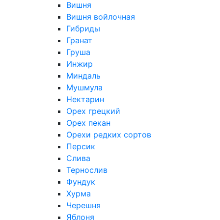
Вишня
Вишня войлочная
Гибриды
Гранат
Груша
Инжир
Миндаль
Мушмула
Нектарин
Орех грецкий
Орех пекан
Орехи редких сортов
Персик
Слива
Тернослив
Фундук
Хурма
Черешня
Яблоня