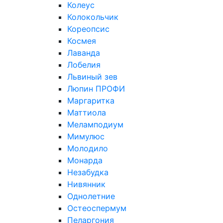
Колеус
Колокольчик
Кореопсис
Космея
Лаванда
Лобелия
Львиный зев
Люпин ПРОФИ
Маргаритка
Маттиола
Меламподиум
Мимулюс
Молодило
Монарда
Незабудка
Нивянник
Однолетние
Остеоспермум
Пеларгония