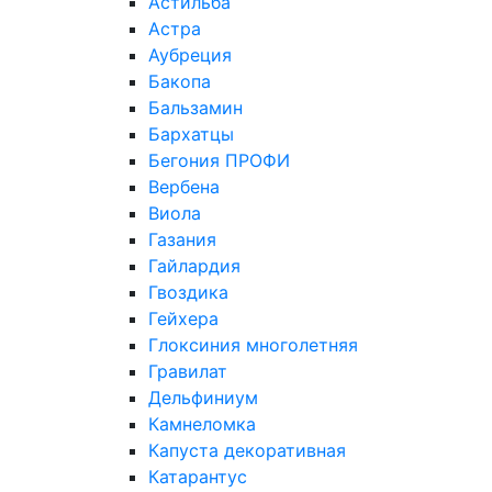
Астильба
Астра
Аубреция
Бакопа
Бальзамин
Бархатцы
Бегония ПРОФИ
Вербена
Виола
Газания
Гайлардия
Гвоздика
Гейхера
Глоксиния многолетняя
Гравилат
Дельфиниум
Камнеломка
Капуста декоративная
Катарантус