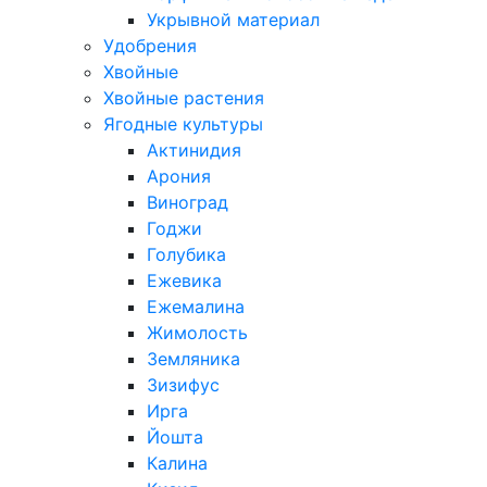
Укрывной материал
Удобрения
Хвойные
Хвойные растения
Ягодные культуры
Актинидия
Арония
Виноград
Годжи
Голубика
Ежевика
Ежемалина
Жимолость
Земляника
Зизифус
Ирга
Йошта
Калина