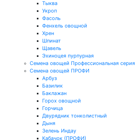
Тыква
Укроп
Фасоль
Фенхель овощной
Хрен
Шпинат
Щавель
Эхиноцея пурпурная
Семена овощей Профессиональная серия
Семена овощей ПРОФИ
Арбуз
Базилик
Баклажан
Горох овощной
Горчица
Двурядник тонколистный
Дыня
Зелень Индау
Кабачок (ПРОФИ)