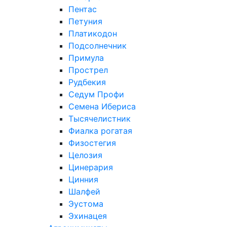
Пентас
Петуния
Платикодон
Подсолнечник
Примула
Прострел
Рудбекия
Седум Профи
Семена Ибериса
Тысячелистник
Фиалка рогатая
Физостегия
Целозия
Цинерария
Цинния
Шалфей
Эустома
Эхинацея