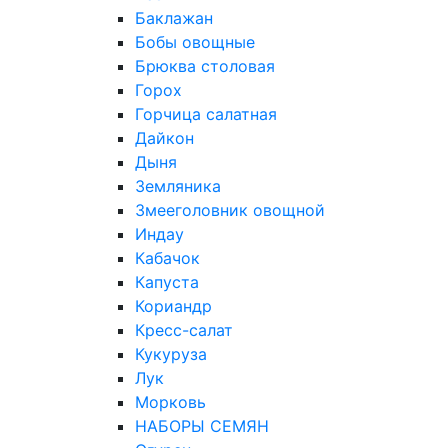
Баклажан
Бобы овощные
Брюква столовая
Горох
Горчица салатная
Дайкон
Дыня
Земляника
Змееголовник овощной
Индау
Кабачок
Капуста
Кориандр
Кресс-салат
Кукуруза
Лук
Морковь
НАБОРЫ СЕМЯН