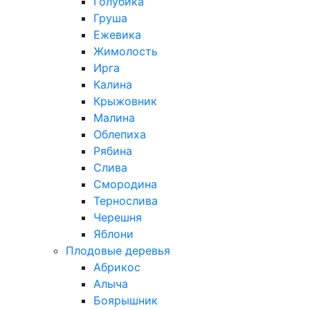
Голубика
Груша
Ежевика
Жимолость
Ирга
Калина
Крыжовник
Малина
Облепиха
Рябина
Слива
Смородина
Тернослива
Черешня
Яблони
Плодовые деревья
Абрикос
Алыча
Боярышник