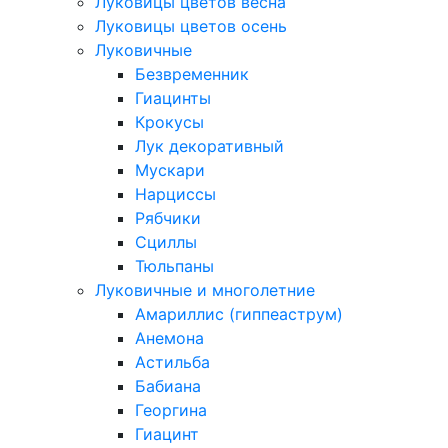
Луковицы цветов весна
Луковицы цветов осень
Луковичные
Безвременник
Гиацинты
Крокусы
Лук декоративный
Мускари
Нарциссы
Рябчики
Сциллы
Тюльпаны
Луковичные и многолетние
Амариллис (гиппеаструм)
Анемона
Астильба
Бабиана
Георгина
Гиацинт