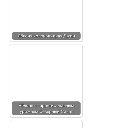
Яблоня колоновидная Джин
Яблоня с гарантированным
урожаем Северный Синап