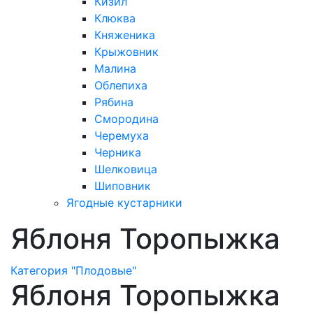
Кизил
Клюква
Княженика
Крыжовник
Малина
Облепиха
Рябина
Смородина
Черемуха
Черника
Шелковица
Шиповник
Ягодные кустарники
Яблоня Торопыжка
Категория "Плодовые"
Яблоня Торопыжка