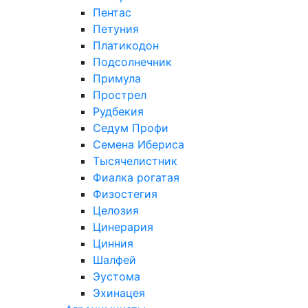
Пентас
Петуния
Платикодон
Подсолнечник
Примула
Прострел
Рудбекия
Седум Профи
Семена Ибериса
Тысячелистник
Фиалка рогатая
Физостегия
Целозия
Цинерария
Цинния
Шалфей
Эустома
Эхинацея