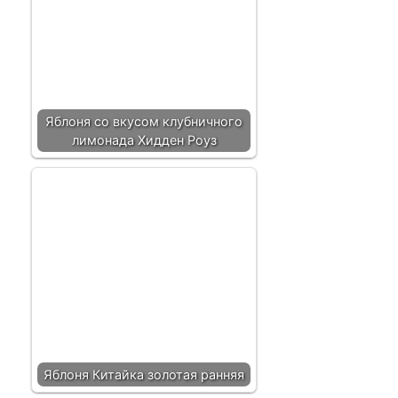
Яблоня со вкусом клубничного
лимонада Хидден Роуз
Яблоня Китайка золотая ранняя