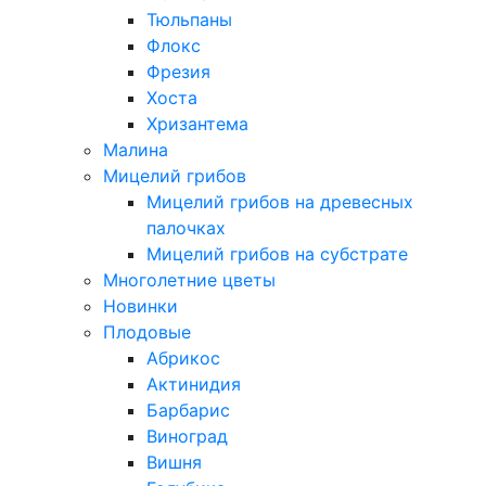
Тюльпаны
Флокс
Фрезия
Хоста
Хризантема
Малина
Мицелий грибов
Мицелий грибов на древесных
палочках
Мицелий грибов на субстрате
Многолетние цветы
Новинки
Плодовые
Абрикос
Актинидия
Барбарис
Виноград
Вишня