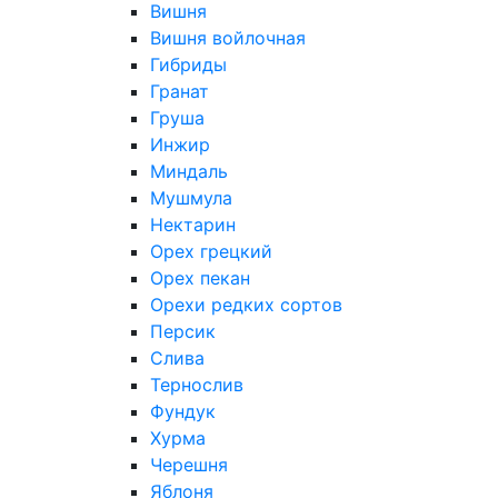
Вишня
Вишня войлочная
Гибриды
Гранат
Груша
Инжир
Миндаль
Мушмула
Нектарин
Орех грецкий
Орех пекан
Орехи редких сортов
Персик
Слива
Тернослив
Фундук
Хурма
Черешня
Яблоня