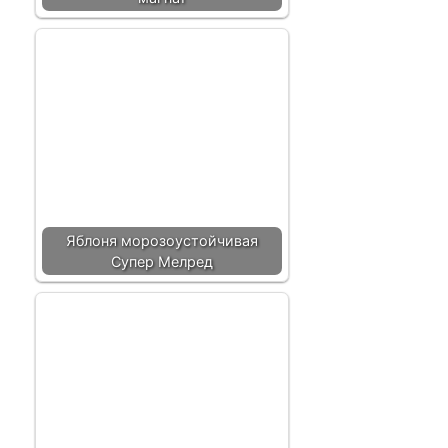
Яблоня морозоустойчивая
Супер Мелред