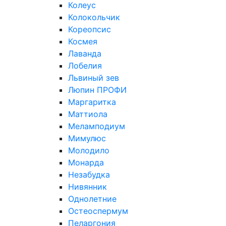
Колеус
Колокольчик
Кореопсис
Космея
Лаванда
Лобелия
Львиный зев
Люпин ПРОФИ
Маргаритка
Маттиола
Меламподиум
Мимулюс
Молодило
Монарда
Незабудка
Нивянник
Однолетние
Остеоспермум
Пеларгония