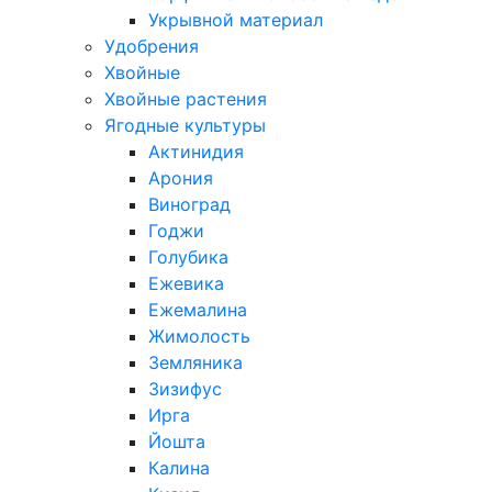
Укрывной материал
Удобрения
Хвойные
Хвойные растения
Ягодные культуры
Актинидия
Арония
Виноград
Годжи
Голубика
Ежевика
Ежемалина
Жимолость
Земляника
Зизифус
Ирга
Йошта
Калина