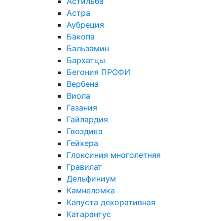
Астильба
Астра
Аубреция
Бакопа
Бальзамин
Бархатцы
Бегония ПРОФИ
Вербена
Виола
Газания
Гайлардия
Гвоздика
Гейхера
Глоксиния многолетняя
Гравилат
Дельфиниум
Камнеломка
Капуста декоративная
Катарантус