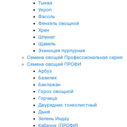
Тыква
Укроп
Фасоль
Фенхель овощной
Хрен
Шпинат
Щавель
Эхиноцея пурпурная
Семена овощей Профессиональная серия
Семена овощей ПРОФИ
Арбуз
Базилик
Баклажан
Горох овощной
Горчица
Двурядник тонколистный
Дыня
Зелень Индау
Кабачок (ПРОФИ)