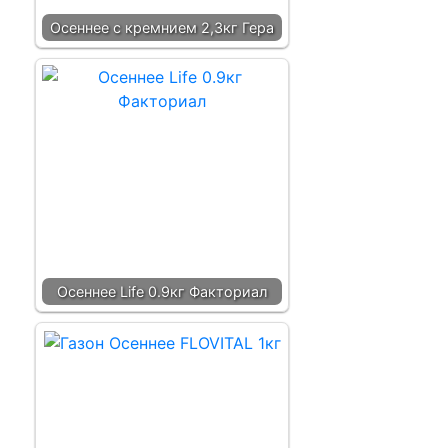
Осеннее с кремнием 2,3кг Гера
Осеннее Life 0.9кг Факториал