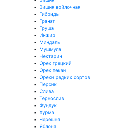
Вишня
Вишня войлочная
Гибриды
Гранат
Груша
Инжир
Миндаль
Мушмула
Нектарин
Орех грецкий
Орех пекан
Орехи редких сортов
Персик
Слива
Тернослив
Фундук
Хурма
Черешня
Яблоня