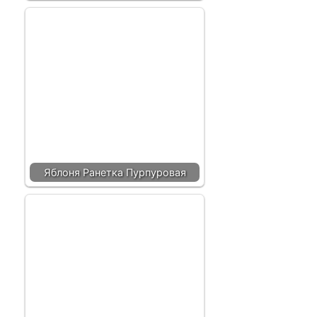
Яблоня Ранетка Пурпуровая