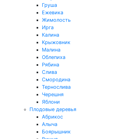
Груша
Ежевика
Жимолость
Ирга
Калина
Крыжовник
Малина
Облепиха
Рябина
Слива
Смородина
Тернослива
Черешня
Яблони
Плодовые деревья
Абрикос
Алыча
Боярышник