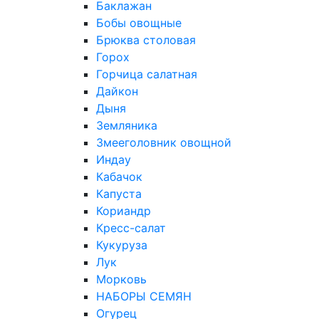
Баклажан
Бобы овощные
Брюква столовая
Горох
Горчица салатная
Дайкон
Дыня
Земляника
Змееголовник овощной
Индау
Кабачок
Капуста
Кориандр
Кресс-салат
Кукуруза
Лук
Морковь
НАБОРЫ СЕМЯН
Огурец