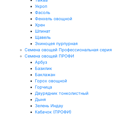
Тыква
Укроп
Фасоль
Фенхель овощной
Хрен
Шпинат
Щавель
Эхиноцея пурпурная
Семена овощей Профессиональная серия
Семена овощей ПРОФИ
Арбуз
Базилик
Баклажан
Горох овощной
Горчица
Двурядник тонколистный
Дыня
Зелень Индау
Кабачок (ПРОФИ)