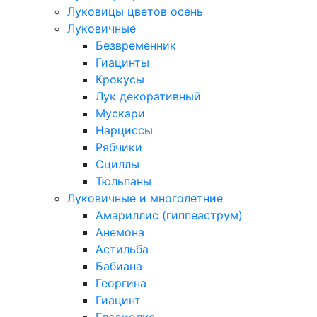
Луковицы цветов осень
Луковичные
Безвременник
Гиацинты
Крокусы
Лук декоративный
Мускари
Нарциссы
Рябчики
Сциллы
Тюльпаны
Луковичные и многолетние
Амариллис (гиппеаструм)
Анемона
Астильба
Бабиана
Георгина
Гиацинт