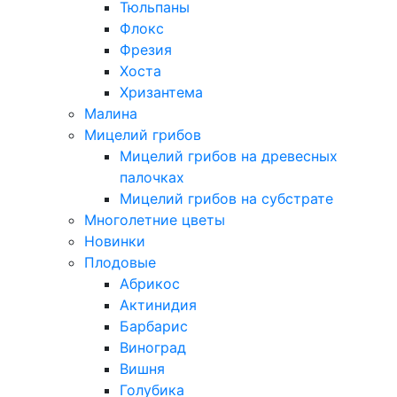
Тюльпаны
Флокс
Фрезия
Хоста
Хризантема
Малина
Мицелий грибов
Мицелий грибов на древесных
палочках
Мицелий грибов на субстрате
Многолетние цветы
Новинки
Плодовые
Абрикос
Актинидия
Барбарис
Виноград
Вишня
Голубика