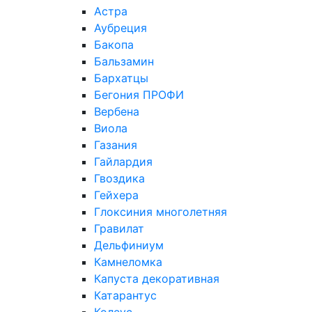
Астра
Аубреция
Бакопа
Бальзамин
Бархатцы
Бегония ПРОФИ
Вербена
Виола
Газания
Гайлардия
Гвоздика
Гейхера
Глоксиния многолетняя
Гравилат
Дельфиниум
Камнеломка
Капуста декоративная
Катарантус