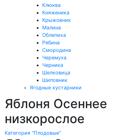
Клюква
Княженика
Крыжовник
Малина
Облепиха
Рябина
Смородина
Черемуха
Черника
Шелковица
Шиповник
Ягодные кустарники
Яблоня Осеннее
низкорослое
Категория "Плодовые"