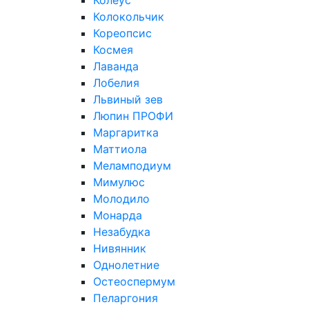
Колеус
Колокольчик
Кореопсис
Космея
Лаванда
Лобелия
Львиный зев
Люпин ПРОФИ
Маргаритка
Маттиола
Меламподиум
Мимулюс
Молодило
Монарда
Незабудка
Нивянник
Однолетние
Остеоспермум
Пеларгония