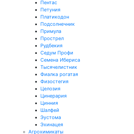
Пентас
Петуния
Платикодон
Подсолнечник
Примула
Прострел
Рудбекия
Седум Профи
Семена Ибериса
Тысячелистник
Фиалка рогатая
Физостегия
Целозия
Цинерария
Цинния
Шалфей
Эустома
Эхинацея
Агрохимикаты