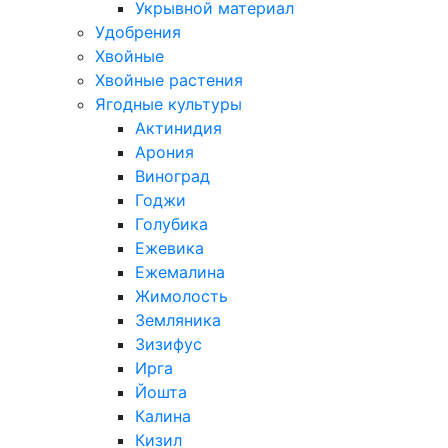
Укрывной материал
Удобрения
Хвойные
Хвойные растения
Ягодные культуры
Актинидия
Арония
Виноград
Годжи
Голубика
Ежевика
Ежемалина
Жимолость
Земляника
Зизифус
Ирга
Йошта
Калина
Кизил