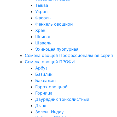
Тыква
Укроп
Фасоль
Фенхель овощной
Хрен
Шпинат
Щавель
Эхиноцея пурпурная
Семена овощей Профессиональная серия
Семена овощей ПРОФИ
Арбуз
Базилик
Баклажан
Горох овощной
Горчица
Двурядник тонколистный
Дыня
Зелень Индау