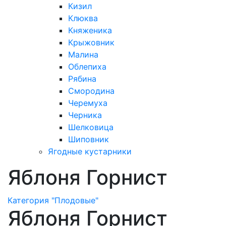
Кизил
Клюква
Княженика
Крыжовник
Малина
Облепиха
Рябина
Смородина
Черемуха
Черника
Шелковица
Шиповник
Ягодные кустарники
Яблоня Горнист
Категория "Плодовые"
Яблоня Горнист