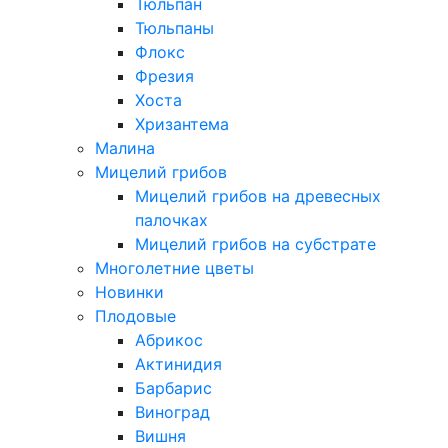
Тюльпан
Тюльпаны
Флокс
Фрезия
Хоста
Хризантема
Малина
Мицелий грибов
Мицелий грибов на древесных
палочках
Мицелий грибов на субстрате
Многолетние цветы
Новинки
Плодовые
Абрикос
Актинидия
Барбарис
Виноград
Вишня