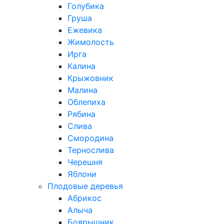
Голубика
Груша
Ежевика
Жимолость
Ирга
Калина
Крыжовник
Малина
Облепиха
Рябина
Слива
Смородина
Тернослива
Черешня
Яблони
Плодовые деревья
Абрикос
Алыча
Боярышник