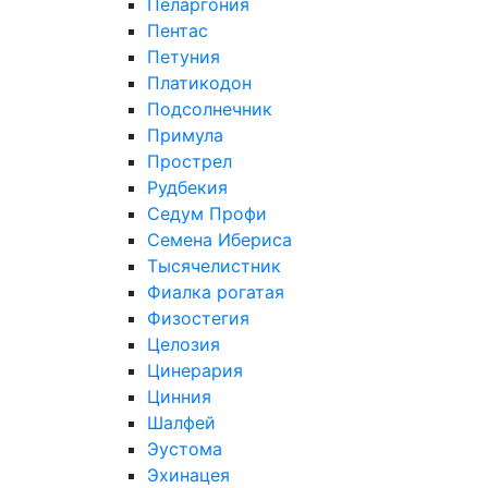
Пеларгония
Пентас
Петуния
Платикодон
Подсолнечник
Примула
Прострел
Рудбекия
Седум Профи
Семена Ибериса
Тысячелистник
Фиалка рогатая
Физостегия
Целозия
Цинерария
Цинния
Шалфей
Эустома
Эхинацея