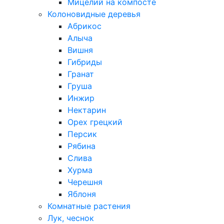
Мицелий на компосте
Колоновидные деревья
Абрикос
Алыча
Вишня
Гибриды
Гранат
Груша
Инжир
Нектарин
Орех грецкий
Персик
Рябина
Слива
Хурма
Черешня
Яблоня
Комнатные растения
Лук, чеснок