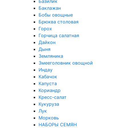
Базилик
Баклажан
Бобы овощные
Брюква столовая
Горох
Горчица салатная
Дайкон
Дыня
Земляника
Змееголовник овощной
Индау
Кабачок
Капуста
Кориандр
Кресс-салат
Кукуруза
Лук
Морковь
НАБОРЫ СЕМЯН