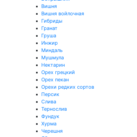
Вишня
Вишня войлочная
Гибриды
Гранат
Груша
Инжир
Миндаль
Мушмула
Нектарин
Орех грецкий
Орех пекан
Орехи редких сортов
Персик
Слива
Тернослив
Фундук
Хурма
Черешня