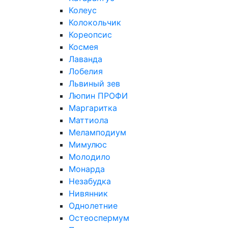
Колеус
Колокольчик
Кореопсис
Космея
Лаванда
Лобелия
Львиный зев
Люпин ПРОФИ
Маргаритка
Маттиола
Меламподиум
Мимулюс
Молодило
Монарда
Незабудка
Нивянник
Однолетние
Остеоспермум