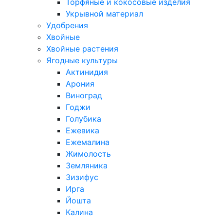
Торфяные и кокосовые изделия
Укрывной материал
Удобрения
Хвойные
Хвойные растения
Ягодные культуры
Актинидия
Арония
Виноград
Годжи
Голубика
Ежевика
Ежемалина
Жимолость
Земляника
Зизифус
Ирга
Йошта
Калина