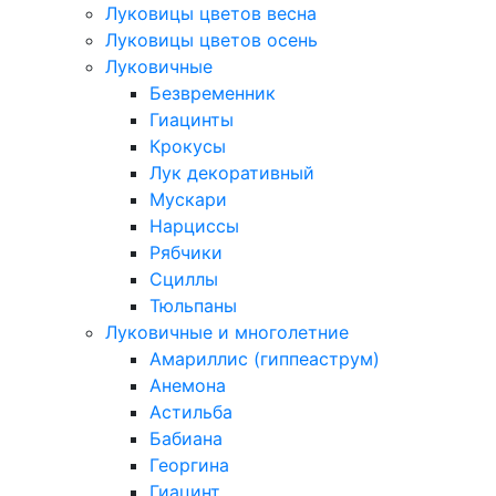
Луковицы цветов весна
Луковицы цветов осень
Луковичные
Безвременник
Гиацинты
Крокусы
Лук декоративный
Мускари
Нарциссы
Рябчики
Сциллы
Тюльпаны
Луковичные и многолетние
Амариллис (гиппеаструм)
Анемона
Астильба
Бабиана
Георгина
Гиацинт