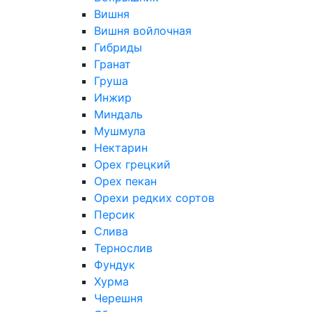
Вишня
Вишня войлочная
Гибриды
Гранат
Груша
Инжир
Миндаль
Мушмула
Нектарин
Орех грецкий
Орех пекан
Орехи редких сортов
Персик
Слива
Тернослив
Фундук
Хурма
Черешня