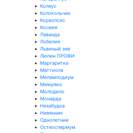
Колеус
Колокольчик
Кореопсис
Космея
Лаванда
Лобелия
Львиный зев
Люпин ПРОФИ
Маргаритка
Маттиола
Меламподиум
Мимулюс
Молодило
Монарда
Незабудка
Нивянник
Однолетние
Остеоспермум