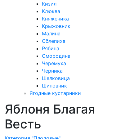
Кизил
Клюква
Княженика
Крыжовник
Малина
Облепиха
Рябина
Смородина
Черемуха
Черника
Шелковица
Шиповник
Ягодные кустарники
Яблоня Благая
Весть
Категория "Плодовые"