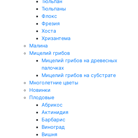
Тюльпан
Тюльпаны
Флокс
Фрезия
Хоста
Хризантема
Малина
Мицелий грибов
Мицелий грибов на древесных
палочках
Мицелий грибов на субстрате
Многолетние цветы
Новинки
Плодовые
Абрикос
Актинидия
Барбарис
Виноград
Вишня