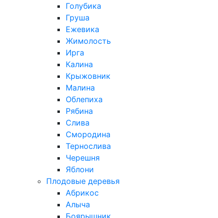
Голубика
Груша
Ежевика
Жимолость
Ирга
Калина
Крыжовник
Малина
Облепиха
Рябина
Слива
Смородина
Тернослива
Черешня
Яблони
Плодовые деревья
Абрикос
Алыча
Боярышник