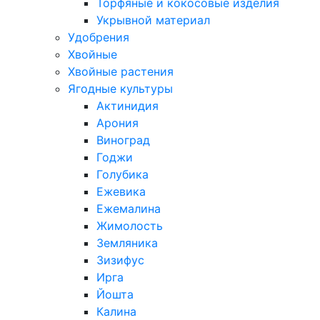
Торфяные и кокосовые изделия
Укрывной материал
Удобрения
Хвойные
Хвойные растения
Ягодные культуры
Актинидия
Арония
Виноград
Годжи
Голубика
Ежевика
Ежемалина
Жимолость
Земляника
Зизифус
Ирга
Йошта
Калина