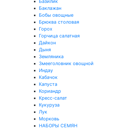
Базилик
Баклажан
Бобы овощные
Брюква столовая
Горох
Горчица салатная
Дайкон
Дыня
Земляника
Змееголовник овощной
Индау
Кабачок
Капуста
Кориандр
Кресс-салат
Кукуруза
Лук
Морковь
НАБОРЫ СЕМЯН