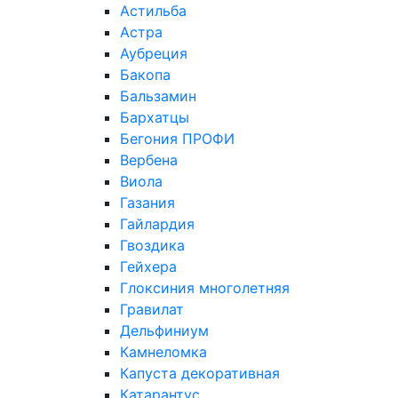
Астильба
Астра
Аубреция
Бакопа
Бальзамин
Бархатцы
Бегония ПРОФИ
Вербена
Виола
Газания
Гайлардия
Гвоздика
Гейхера
Глоксиния многолетняя
Гравилат
Дельфиниум
Камнеломка
Капуста декоративная
Катарантус