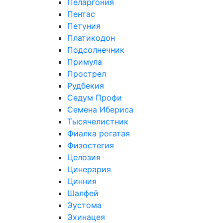
Пеларгония
Пентас
Петуния
Платикодон
Подсолнечник
Примула
Прострел
Рудбекия
Седум Профи
Семена Ибериса
Тысячелистник
Фиалка рогатая
Физостегия
Целозия
Цинерария
Цинния
Шалфей
Эустома
Эхинацея