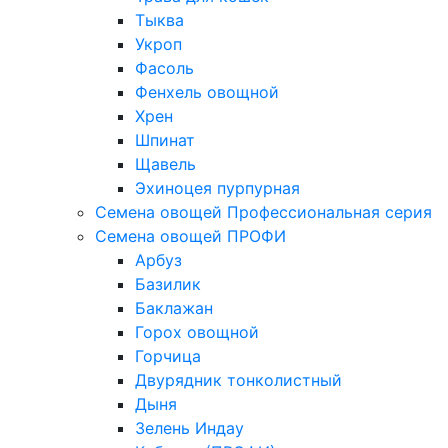
Тыква
Укроп
Фасоль
Фенхель овощной
Хрен
Шпинат
Щавель
Эхиноцея пурпурная
Семена овощей Профессиональная серия
Семена овощей ПРОФИ
Арбуз
Базилик
Баклажан
Горох овощной
Горчица
Двурядник тонколистный
Дыня
Зелень Индау