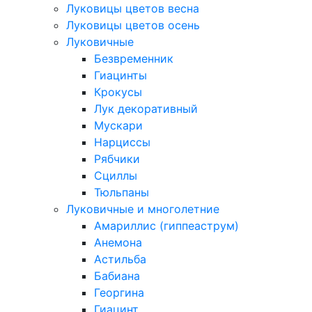
Луковицы цветов весна
Луковицы цветов осень
Луковичные
Безвременник
Гиацинты
Крокусы
Лук декоративный
Мускари
Нарциссы
Рябчики
Сциллы
Тюльпаны
Луковичные и многолетние
Амариллис (гиппеаструм)
Анемона
Астильба
Бабиана
Георгина
Гиацинт