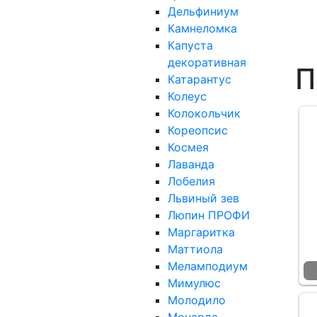
Дельфиниум
Камнеломка
Капуста
декоративная
П
Катарантус
Колеус
Колокольчик
Кореопсис
Космея
Лаванда
Лобелия
Львиный зев
Люпин ПРОФИ
Маргаритка
Маттиола
Меламподиум
Мимулюс
Молодило