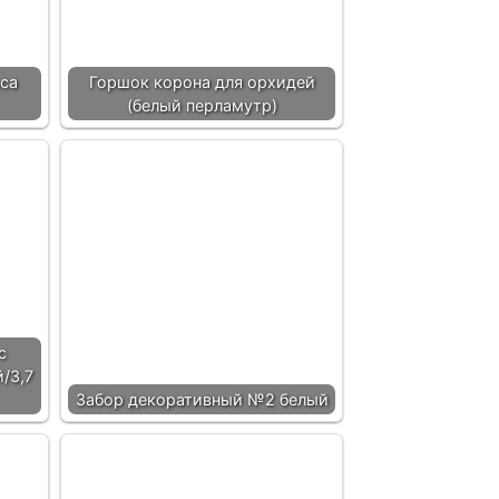
аса
Горшок корона для орхидей
(белый перламутр)
с
/3,7
Забор декоративный №2 белый