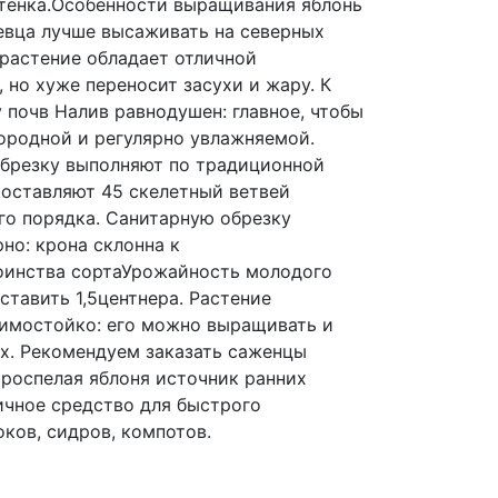
тенка.Особенности выращивания яблонь
вца лучше высаживать на северных
 растение обладает отличной
 но хуже переносит засухи и жару. К
у почв Налив равнодушен: главное, чтобы
ородной и регулярно увлажняемой.
резку выполняют по традиционной
 оставляют 45 скелетный ветвей
о порядка. Санитарную обрезку
но: крона склонна к
оинства сортаУрожайность молодого
ставить 1,5центнера. Растение
имостойко: его можно выращивать и
х. Рекомендуем заказать саженцы
ороспелая яблоня источник ранних
ичное средство для быстрого
оков, сидров, компотов.