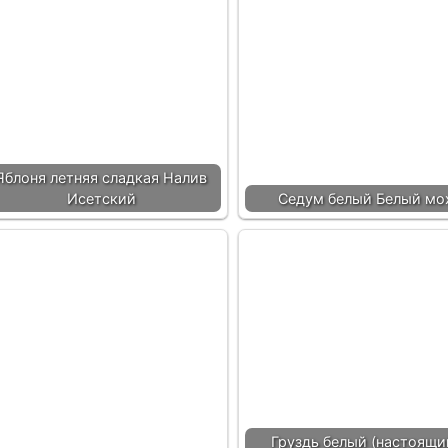
Яблоня летняя сладкая Налив
Исетский
Седум белый Белый мо
Груздь белый (настоящи