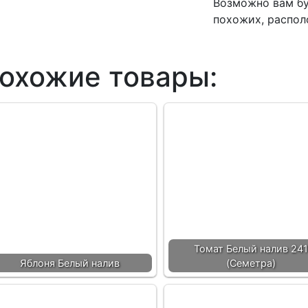
Возможно вам бу
похожих, распол
охожие товары:
Томат Белый налив 241
Яблоня Белый налив
(Семетра)