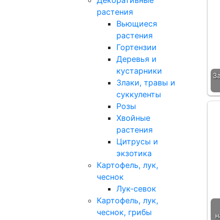
Декоративные
растения
Вьющиеся
растения
Гортензии
Деревья и
кустарники
З
Злаки, травы и
суккуленты
Розы
Хвойные
растения
Цитрусы и
экзотика
Картофель, лук,
чеснок
Лук-севок
Картофель, лук,
чеснок, грибы
н