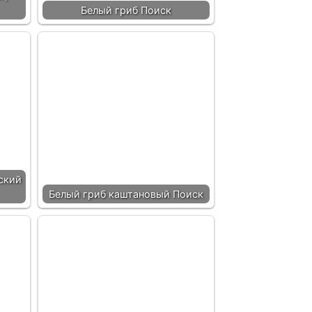
Белый гриб Поиск
ский
Белый гриб каштановый Поиск