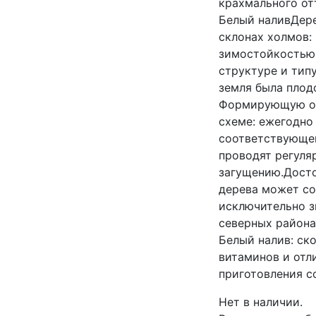
крахмального от
Белый наливДере
склонах холмов:
зимостойкостью,
структуре и тип
земля была плод
Формирующую об
схеме: ежегодно
соответствующег
проводят регуляр
загущению.Дост
дерева может со
исключительно з
северных района
Белый налив: ск
витаминов и отл
приготовления с
Нет в наличии.