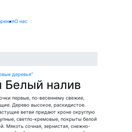
брения
О нас
овые деревья"
 Белый налив
лочки первые, по-весеннему свежие,
щие. Дерево высокое, раскидистое.
астущие ветви придают кроне округлую
упные, светло-кремовые, покрыты белой
й. Мякоть сочная, зернистая, снежно-