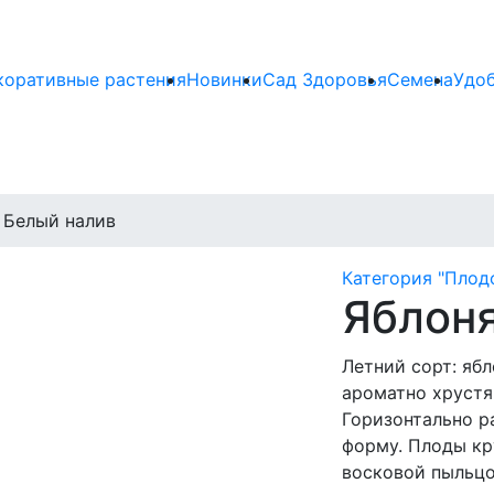
коративные растения
Новинки
Сад Здоровья
Семена
Удо
 Белый налив
Категория "Плод
Яблоня
Летний сорт: яб
ароматно хрустя
Горизонтально р
форму. Плоды кр
восковой пыльцо