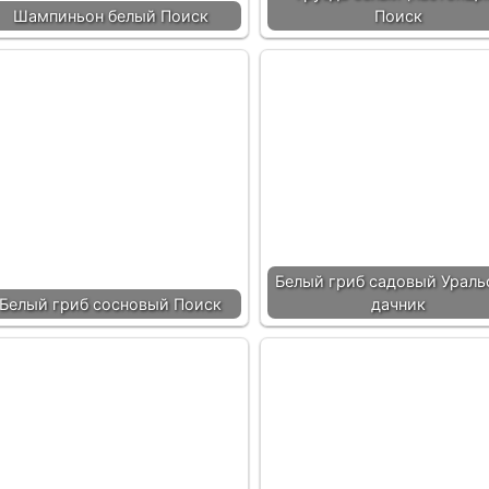
Шампиньон белый Поиск
Поиск
Белый гриб садовый Ураль
Белый гриб сосновый Поиск
дачник