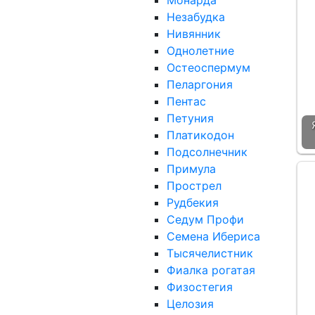
Монарда
Незабудка
Нивянник
Однолетние
Остеоспермум
Пеларгония
Пентас
Петуния
Платикодон
Подсолнечник
Примула
Прострел
Рудбекия
Седум Профи
Семена Ибериса
Тысячелистник
Фиалка рогатая
Физостегия
Целозия