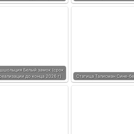
шшольция Белый замок (срок
реализации до конца 2026 г)
Статица Талисман Сине-б