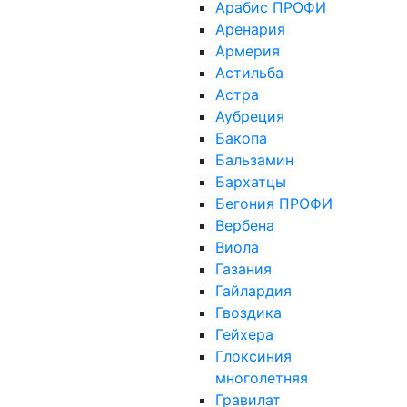
Арабис ПРОФИ
Аренария
Армерия
Астильба
Астра
Аубреция
Бакопа
Бальзамин
Бархатцы
Бегония ПРОФИ
Вербена
Виола
Газания
Гайлардия
Гвоздика
Гейхера
Глоксиния
многолетняя
Гравилат