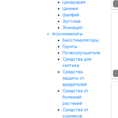
Цинерария
Цинния
Шалфей
Эустома
Эхинацея
Агрохимикаты
Биостимуляторы
Грунты
Почвоулучшители
Средства для
септика
Средства
защиты от
вредителей
Средства от
болезней
растений
Средства от
сорняков