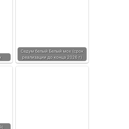
Седум белый Белый мох (срок
х
реализации до конца 2026 г)
й)