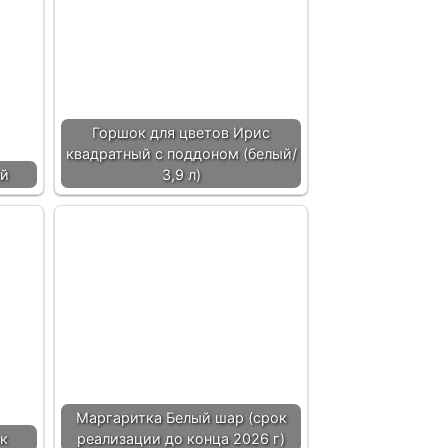
Горшок для цветов Ирис
квадратный с поддоном (белый/
й
3,9 л)
Маргаритка Белый шар (срок
к
реализации до конца 2026 г)