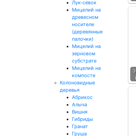
Лук-севок
Мицелий на
древесном
носителе
(деревянные
палочки)
Мицелий на
зерновом
субстрате
Мицелий на
Э
компосте
Колоновидные
деревья
Абрикос
Алыча
Вишня
Гибриды
Гранат
Груша