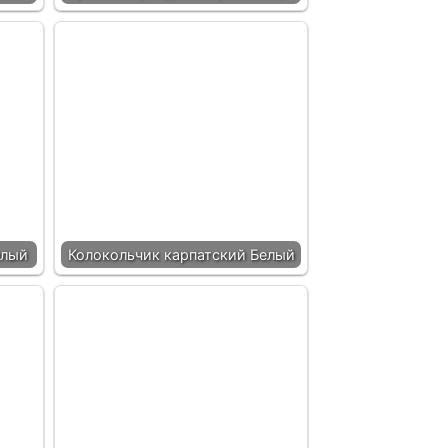
елый
Колокольчик карпатский Белый