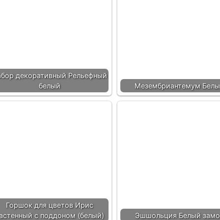
абор декоративный Рельефный
белый
Мезембриантемум Белы
Горшок для цветов Ирис
астенный с поддоном (белый)
Эшшольция Белый замо