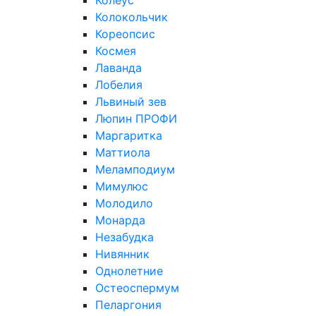
Колеус
Колокольчик
Кореопсис
Космея
Лаванда
Лобелия
Львиный зев
Люпин ПРОФИ
Маргаритка
Маттиола
Меламподиум
Мимулюс
Молодило
Монарда
Незабудка
Нивянник
Однолетние
Остеоспермум
Пеларгония