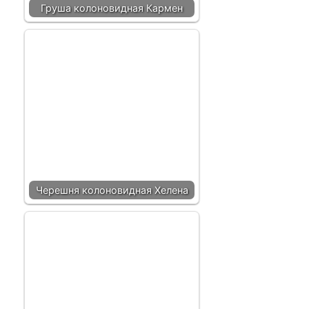
Груша колоновидная Кармен
Черешня колоновидная Хелена