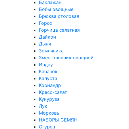
Баклажан
Бобы овощные
Брюква столовая
Горох
Горчица салатная
Дайкон
Дыня
Земляника
Змееголовник овощной
Индау
Кабачок
Капуста
Кориандр
Кресс-салат
Кукуруза
Лук
Морковь
НАБОРЫ СЕМЯН
Огурец