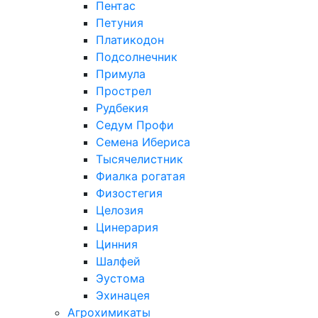
Пентас
Петуния
Платикодон
Подсолнечник
Примула
Прострел
Рудбекия
Седум Профи
Семена Ибериса
Тысячелистник
Фиалка рогатая
Физостегия
Целозия
Цинерария
Цинния
Шалфей
Эустома
Эхинацея
Агрохимикаты