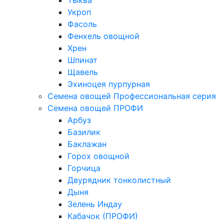
Тыква
Укроп
Фасоль
Фенхель овощной
Хрен
Шпинат
Щавель
Эхиноцея пурпурная
Семена овощей Профессиональная серия
Семена овощей ПРОФИ
Арбуз
Базилик
Баклажан
Горох овощной
Горчица
Двурядник тонколистный
Дыня
Зелень Индау
Кабачок (ПРОФИ)