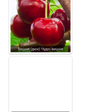
Вишня (дюк) Чудо-вишня