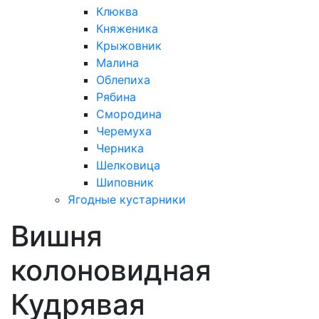
Клюква
Княженика
Крыжовник
Малина
Облепиха
Рябина
Смородина
Черемуха
Черника
Шелковица
Шиповник
Ягодные кустарники
Вишня
колоновидная
Кудрявая