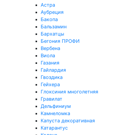
Астра
Аубреция
Бакопа
Бальзамин
Бархатцы
Бегония ПРОФИ
Вербена
Виола
Газания
Гайлардия
Гвоздика
Гейхера
Глоксиния многолетняя
Гравилат
Дельфиниум
Камнеломка
Капуста декоративная
Катарантус