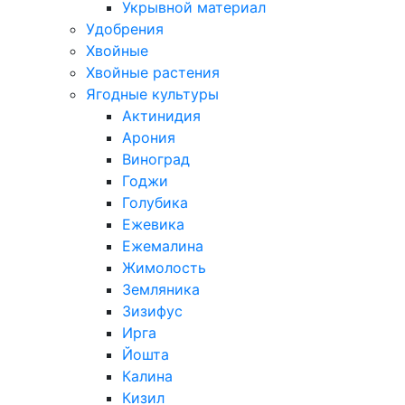
Укрывной материал
Удобрения
Хвойные
Хвойные растения
Ягодные культуры
Актинидия
Арония
Виноград
Годжи
Голубика
Ежевика
Ежемалина
Жимолость
Земляника
Зизифус
Ирга
Йошта
Калина
Кизил