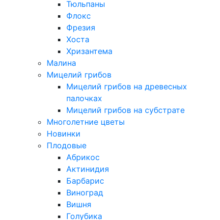
Тюльпаны
Флокс
Фрезия
Хоста
Хризантема
Малина
Мицелий грибов
Мицелий грибов на древесных
палочках
Мицелий грибов на субстрате
Многолетние цветы
Новинки
Плодовые
Абрикос
Актинидия
Барбарис
Виноград
Вишня
Голубика