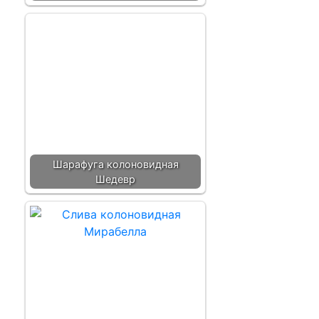
Шарафуга колоновидная
Шедевр