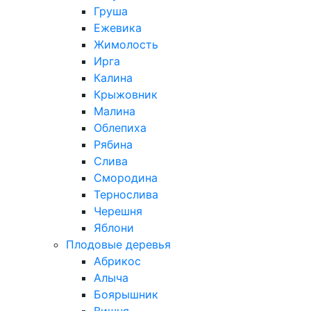
Груша
Ежевика
Жимолость
Ирга
Калина
Крыжовник
Малина
Облепиха
Рябина
Слива
Смородина
Тернослива
Черешня
Яблони
Плодовые деревья
Абрикос
Алыча
Боярышник