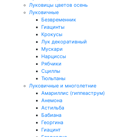
Луковицы цветов осень
Луковичные
Безвременник
Гиацинты
Крокусы
Лук декоративный
Мускари
Нарциссы
Рябчики
Сциллы
Тюльпаны
Луковичные и многолетние
Амариллис (гиппеаструм)
Анемона
Астильба
Бабиана
Георгина
Гиацинт