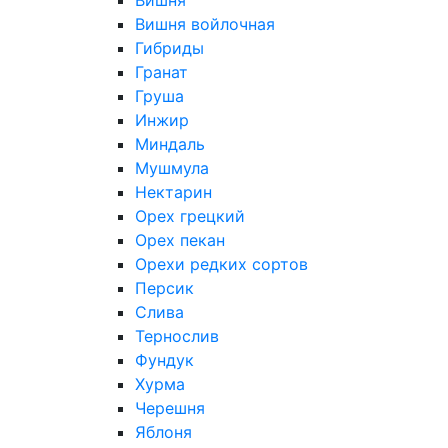
Вишня
Вишня войлочная
Гибриды
Гранат
Груша
Инжир
Миндаль
Мушмула
Нектарин
Орех грецкий
Орех пекан
Орехи редких сортов
Персик
Слива
Тернослив
Фундук
Хурма
Черешня
Яблоня