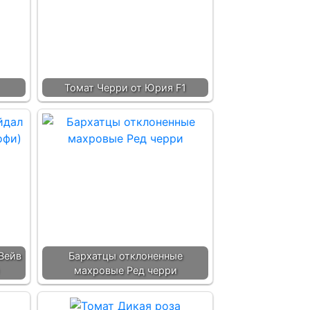
Томат Черри от Юрия F1
Вейв
Бархатцы отклоненные
махровые Ред черри