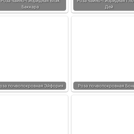
Роза чайно-гибридная Блэк
Роза чайно-гибридная Гл
Баккара
Дей
оза почвопокровная Эйфория
Роза почвопокровная Бон