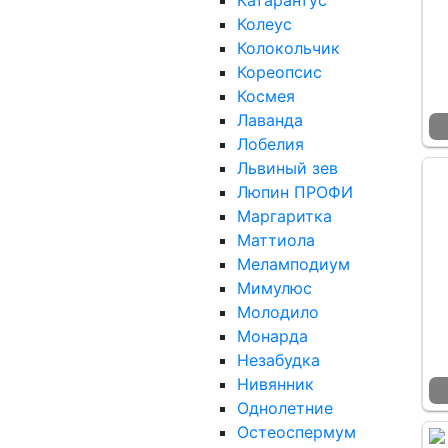
Катарантус
Колеус
Колокольчик
Кореопсис
Космея
Лаванда
Лобелия
Львиный зев
Люпин ПРОФИ
Маргаритка
Маттиола
Меламподиум
Мимулюс
Молодило
Монарда
Незабудка
Нивянник
Однолетние
Остеоспермум