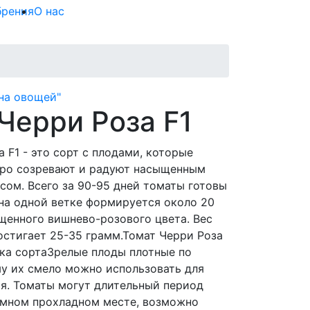
брения
О нас
на овощей"
Черри Роза F1
 F1 - это сорт с плодами, которые
тро созревают и радуют насыщенным
сом. Всего за 90-95 дней томаты готовы
 на одной ветке формируется около 20
енного вишнево-розового цвета. Вес
остигает 25-35 грамм.Томат Черри Роза
ика сортаЗрелые плоды плотные по
му их смело можно использовать для
ия. Томаты могут длительный период
емном прохладном месте, возможно