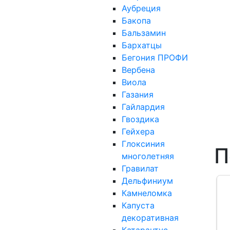
Аубреция
Бакопа
Бальзамин
Бархатцы
Бегония ПРОФИ
Вербена
Виола
Газания
Гайлардия
Гвоздика
Гейхера
Глоксиния
П
многолетняя
Гравилат
Дельфиниум
Камнеломка
Капуста
декоративная