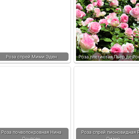
Роза спрей Мими Эден
Роза плетистая Пьер де Ро
Роза почвопокровная Нина
Роза спрей пионовидная 
Поулсен
Пиано