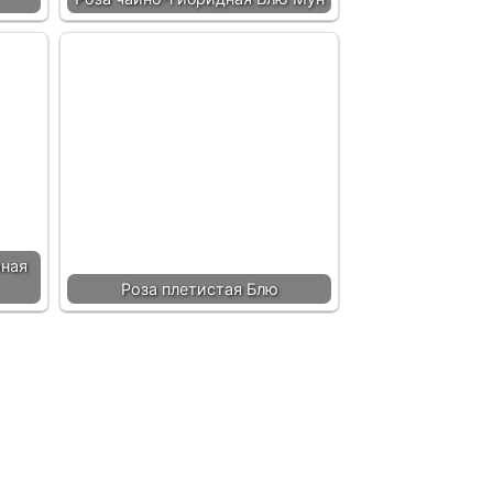
рная
Роза плетистая Блю