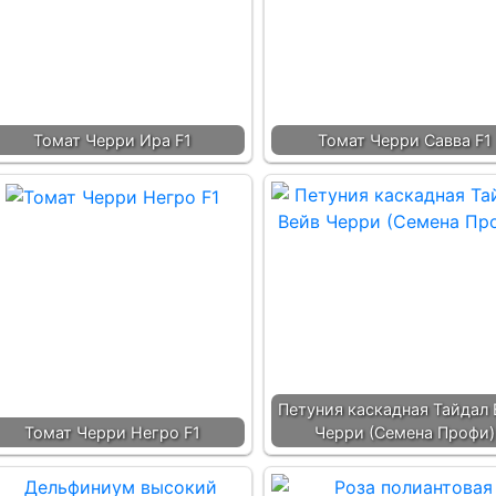
Томат Черри Ира F1
Томат Черри Савва F1
Петуния каскадная Тайдал 
Томат Черри Негро F1
Черри (Семена Профи)