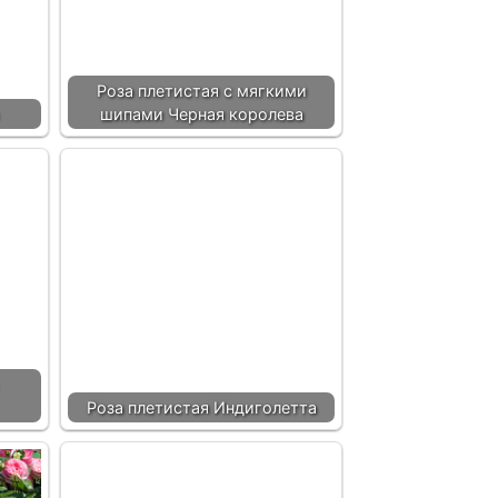
Роза плетистая с мягкими
шипами Черная королева
Роза плетистая Индиголетта