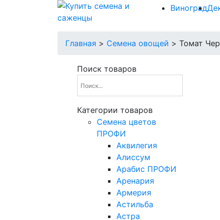
Виноград
Де
Главная
>
Семена овощей
>
Томат Чер
Поиск товаров
Категории товаров
Cемена цветов
ПРОФИ
Аквилегия
Алиссум
Арабис ПРОФИ
Аренария
Армерия
Астильба
Астра