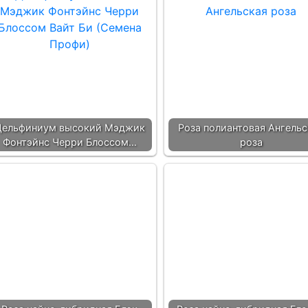
Дельфиниум высокий Мэджик
Роза полиантовая Ангельс
Фонтэйнс Черри Блоссом…
роза