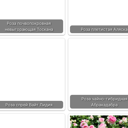
Роза почвопокровная
невыгорающая Тоскана
Роза плетистая Аляска
Роза чайно-гибридная
Роза спрей Вайт Лидия
Абракадабра