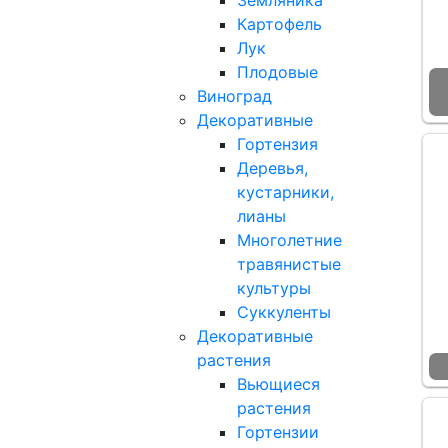
Земляника
Картофель
Лук
Плодовые
Виноград
Декоративные
Гортензия
Деревья,
кустарники,
лианы
Многолетние
травянистые
культуры
Суккуленты
Декоративные
растения
Вьющиеся
растения
Гортензии