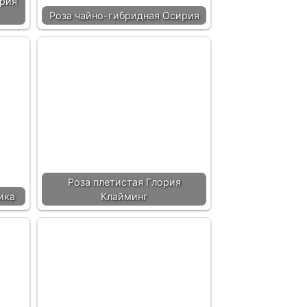
ория
Роза чайно-гибридная Осирия
Роза плетистая Глория
ика
Клайминг