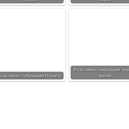
Роза чайно-гибридная Че
Роза чайно-гибридная Норита
магия