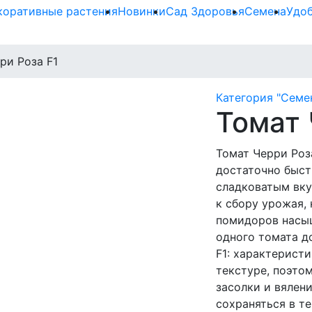
коративные растения
Новинки
Сад Здоровья
Семена
Удо
ри Роза F1
Категория "Семе
Томат 
Томат Черри Роза
достаточно быс
сладковатым вку
к сбору урожая,
помидоров насыщ
одного томата д
F1: характерист
текстуре, поэто
засолки и вялен
сохраняться в т