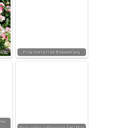
нсар
Роза плетистая Фламентанц
Ред
Роза чайно-гибридная Блю Мун