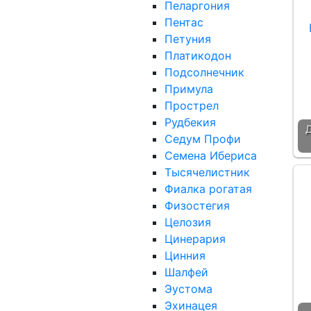
Пеларгония
Пентас
Петуния
Платикодон
Подсолнечник
Примула
Прострел
Рудбекия
Седум Профи
Семена Ибериса
Тысячелистник
Фиалка рогатая
Физостегия
Целозия
Цинерария
Цинния
Шалфей
Эустома
Эхинацея