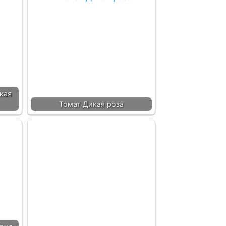
кая
Томат Дикая роза