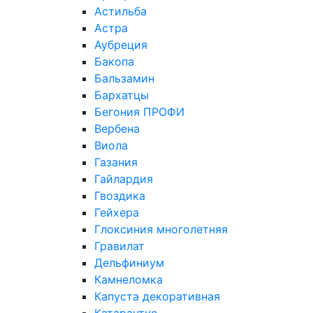
Астильба
Астра
Аубреция
Бакопа
Бальзамин
Бархатцы
Бегония ПРОФИ
Вербена
Виола
Газания
Гайлардия
Гвоздика
Гейхера
Глоксиния многолетняя
Гравилат
Дельфиниум
Камнеломка
Капуста декоративная