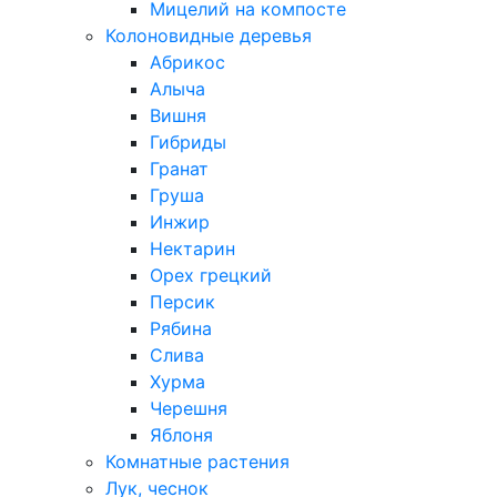
Мицелий на компосте
Колоновидные деревья
Абрикос
Алыча
Вишня
Гибриды
Гранат
Груша
Инжир
Нектарин
Орех грецкий
Персик
Рябина
Слива
Хурма
Черешня
Яблоня
Комнатные растения
Лук, чеснок