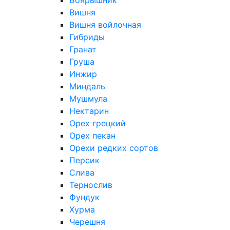
Боярышник
Вишня
Вишня войлочная
Гибриды
Гранат
Груша
Инжир
Миндаль
Мушмула
Нектарин
Орех грецкий
Орех пекан
Орехи редких сортов
Персик
Слива
Тернослив
Фундук
Хурма
Черешня