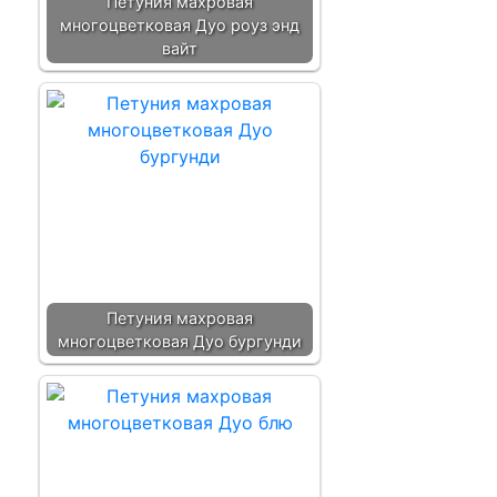
Петуния махровая
многоцветковая Дуо роуз энд
вайт
Петуния махровая
многоцветковая Дуо бургунди