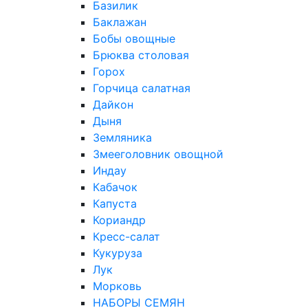
Базилик
Баклажан
Бобы овощные
Брюква столовая
Горох
Горчица салатная
Дайкон
Дыня
Земляника
Змееголовник овощной
Индау
Кабачок
Капуста
Кориандр
Кресс-салат
Кукуруза
Лук
Морковь
НАБОРЫ СЕМЯН