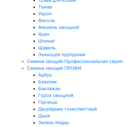
Трава для кошек
Тыква
Укроп
Фасоль
Фенхель овощной
Хрен
Шпинат
Щавель
Эхиноцея пурпурная
Семена овощей Профессиональная серия
Семена овощей ПРОФИ
Арбуз
Базилик
Баклажан
Горох овощной
Горчица
Двурядник тонколистный
Дыня
Зелень Индау