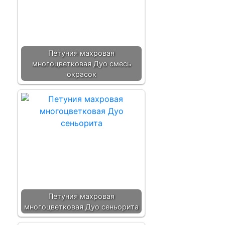
Петуния махровая
многоцветковая Дуо смесь
окрасок
Петуния махровая
многоцветковая Дуо сеньорита