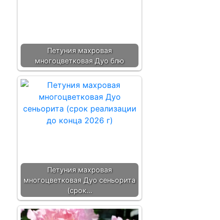
Петуния махровая
многоцветковая Дуо блю
Петуния махровая
многоцветковая Дуо сеньорита
(срок…