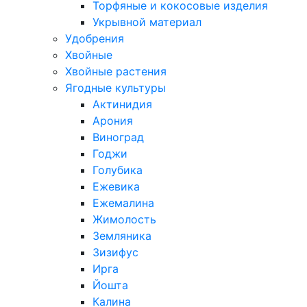
Торфяные и кокосовые изделия
Укрывной материал
Удобрения
Хвойные
Хвойные растения
Ягодные культуры
Актинидия
Арония
Виноград
Годжи
Голубика
Ежевика
Ежемалина
Жимолость
Земляника
Зизифус
Ирга
Йошта
Калина