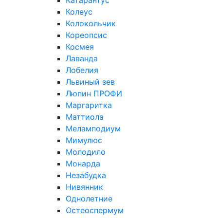
Катарантус
Колеус
Колокольчик
Кореопсис
Космея
Лаванда
Лобелия
Львиный зев
Люпин ПРОФИ
Маргаритка
Маттиола
Меламподиум
Мимулюс
Молодило
Монарда
Незабудка
Нивянник
Однолетние
Остеоспермум