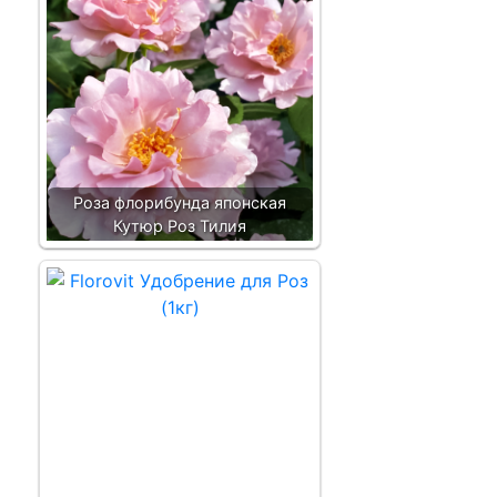
Роза флорибунда японская
Кутюр Роз Тилия