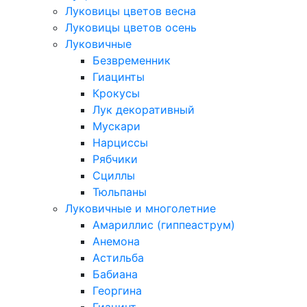
Луковицы цветов весна
Луковицы цветов осень
Луковичные
Безвременник
Гиацинты
Крокусы
Лук декоративный
Мускари
Нарциссы
Рябчики
Сциллы
Тюльпаны
Луковичные и многолетние
Амариллис (гиппеаструм)
Анемона
Астильба
Бабиана
Георгина