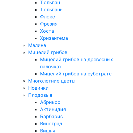
Тюльпан
Тюльпаны
Флокс
Фрезия
Хоста
Хризантема
Малина
Мицелий грибов
Мицелий грибов на древесных
палочках
Мицелий грибов на субстрате
Многолетние цветы
Новинки
Плодовые
Абрикос
Актинидия
Барбарис
Виноград
Вишня