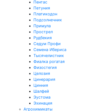
Пентас
Петуния
Платикодон
Подсолнечник
Примула
Прострел
Рудбекия
Седум Профи
Семена Ибериса
Тысячелистник
Фиалка рогатая
Физостегия
Целозия
Цинерария
Цинния
Шалфей
Эустома
Эхинацея
Агрохимикаты