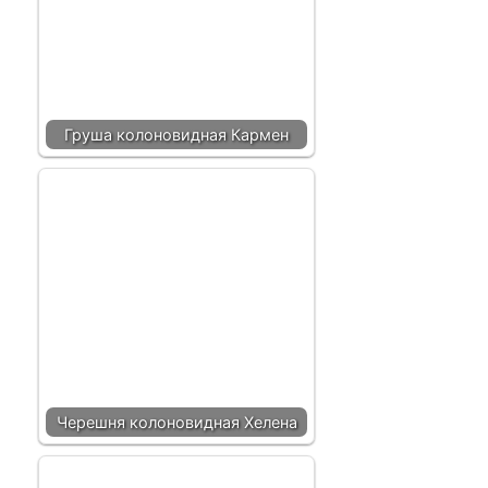
Груша колоновидная Кармен
Черешня колоновидная Хелена