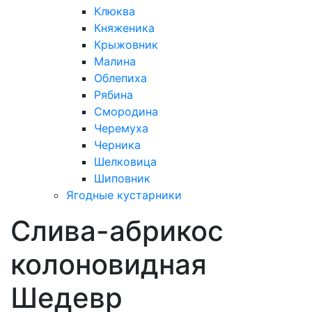
Клюква
Княженика
Крыжовник
Малина
Облепиха
Рябина
Смородина
Черемуха
Черника
Шелковица
Шиповник
Ягодные кустарники
Слива-абрикос
колоновидная
Шедевр