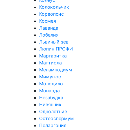
Колеус
Колокольчик
Кореопсис
Космея
Лаванда
Лобелия
Львиный зев
Люпин ПРОФИ
Маргаритка
Маттиола
Меламподиум
Мимулюс
Молодило
Монарда
Незабудка
Нивянник
Однолетние
Остеоспермум
Пеларгония