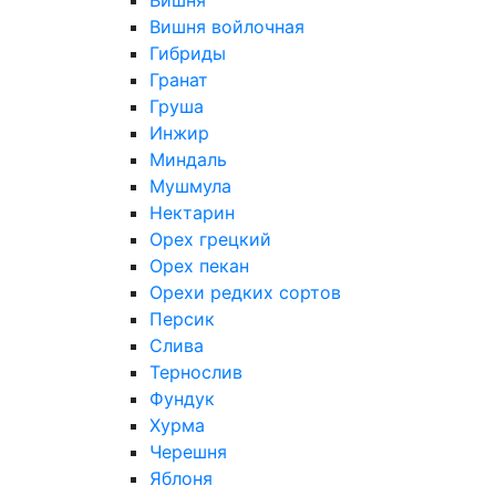
Вишня
Вишня войлочная
Гибриды
Гранат
Груша
Инжир
Миндаль
Мушмула
Нектарин
Орех грецкий
Орех пекан
Орехи редких сортов
Персик
Слива
Тернослив
Фундук
Хурма
Черешня
Яблоня