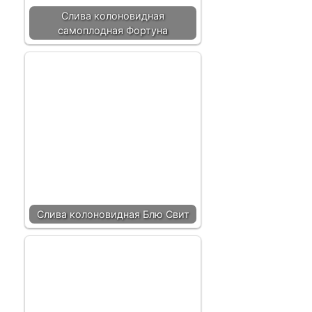
Слива колоновидная
самоплодная Фортуна
Слива колоновидная Блю Свит