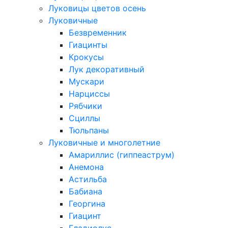
Луковицы цветов осень
Луковичные
Безвременник
Гиацинты
Крокусы
Лук декоративный
Мускари
Нарциссы
Рябчики
Сциллы
Тюльпаны
Луковичные и многолетние
Амариллис (гиппеаструм)
Анемона
Астильба
Бабиана
Георгина
Гиацинт