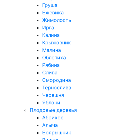
Груша
Ежевика
Жимолость
Ирга
Калина
Крыжовник
Малина
Облепиха
Рябина
Слива
Смородина
Тернослива
Черешня
Яблони
Плодовые деревья
Абрикос
Алыча
Боярышник