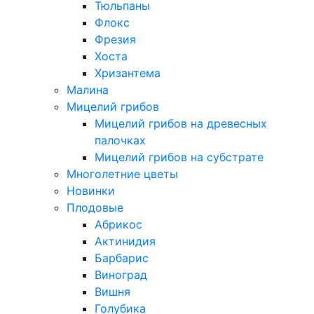
Тюльпаны
Флокс
Фрезия
Хоста
Хризантема
Малина
Мицелий грибов
Мицелий грибов на древесных
палочках
Мицелий грибов на субстрате
Многолетние цветы
Новинки
Плодовые
Абрикос
Актинидия
Барбарис
Виноград
Вишня
Голубика