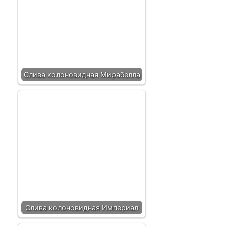
Слива колоновидная Мирабелла
Слива колоновидная Империал