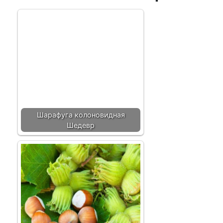
Шарафуга колоновидная
Шедевр