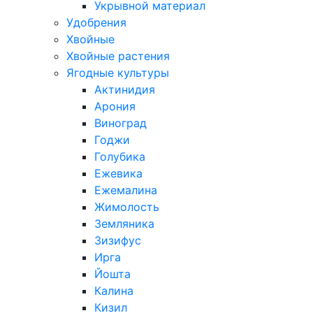
Укрывной материал
Удобрения
Хвойные
Хвойные растения
Ягодные культуры
Актинидия
Арония
Виноград
Годжи
Голубика
Ежевика
Ежемалина
Жимолость
Земляника
Зизифус
Ирга
Йошта
Калина
Кизил