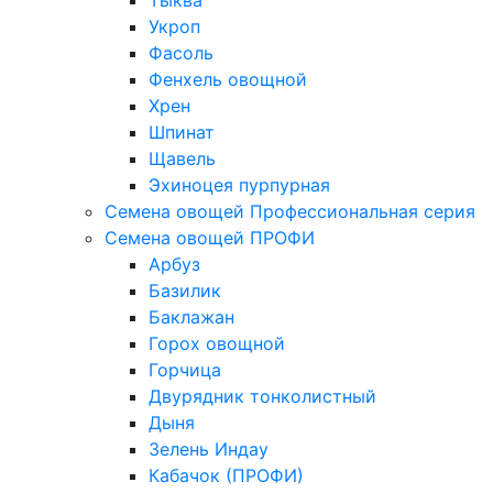
Тыква
Укроп
Фасоль
Фенхель овощной
Хрен
Шпинат
Щавель
Эхиноцея пурпурная
Семена овощей Профессиональная серия
Семена овощей ПРОФИ
Арбуз
Базилик
Баклажан
Горох овощной
Горчица
Двурядник тонколистный
Дыня
Зелень Индау
Кабачок (ПРОФИ)