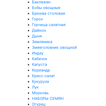
Баклажан
Бобы овощные
Брюква столовая
Горох
Горчица салатная
Дайкон
Дыня
Земляника
Змееголовник овощной
Индау
Кабачок
Капуста
Кориандр
Кресс-салат
Кукуруза
Лук
Морковь
НАБОРЫ СЕМЯН
Огурец