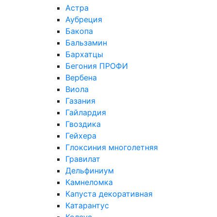
Астра
Аубреция
Бакопа
Бальзамин
Бархатцы
Бегония ПРОФИ
Вербена
Виола
Газания
Гайлардия
Гвоздика
Гейхера
Глоксиния многолетняя
Гравилат
Дельфиниум
Камнеломка
Капуста декоративная
Катарантус