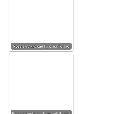
Роза английская Грэхам Томас
Роза английская Леди оф Шалот