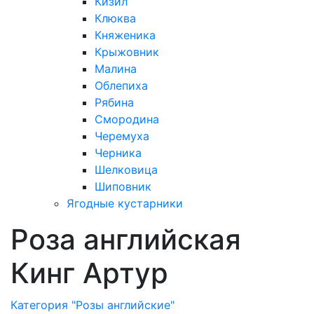
Кизил
Клюква
Княженика
Крыжовник
Малина
Облепиха
Рябина
Смородина
Черемуха
Черника
Шелковица
Шиповник
Ягодные кустарники
Роза английская
Кинг Артур
Категория "Розы английские"