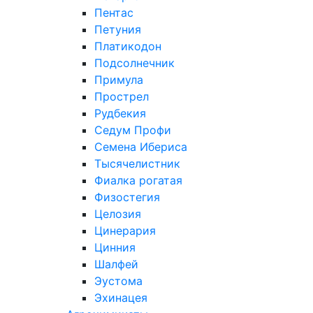
Пентас
Петуния
Платикодон
Подсолнечник
Примула
Прострел
Рудбекия
Седум Профи
Семена Ибериса
Тысячелистник
Фиалка рогатая
Физостегия
Целозия
Цинерария
Цинния
Шалфей
Эустома
Эхинацея