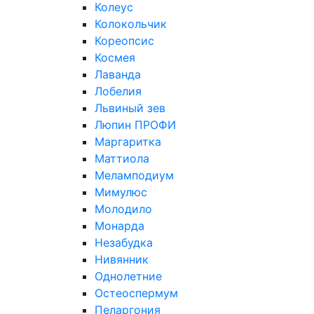
Колеус
Колокольчик
Кореопсис
Космея
Лаванда
Лобелия
Львиный зев
Люпин ПРОФИ
Маргаритка
Маттиола
Меламподиум
Мимулюс
Молодило
Монарда
Незабудка
Нивянник
Однолетние
Остеоспермум
Пеларгония