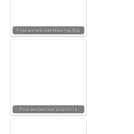
Роза английская Манстед Вуд
Роза английская Шарлотта