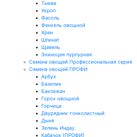
Тыква
Укроп
Фасоль
Фенхель овощной
Хрен
Шпинат
Щавель
Эхиноцея пурпурная
Семена овощей Профессиональная серия
Семена овощей ПРОФИ
Арбуз
Базилик
Баклажан
Горох овощной
Горчица
Двурядник тонколистный
Дыня
Зелень Индау
Кабачок (ПРОФИ)