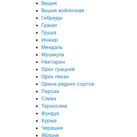
Вишня
Вишня войлочная
Гибриды
Гранат
Груша
Инжир
Миндаль
Мушмула
Нектарин
Орех грецкий
Орех пекан
Орехи редких сортов
Персик
Слива
Тернослив
Фундук
Хурма
Черешня
Яблоня