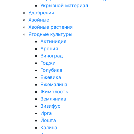
Укрывной материал
Удобрения
Хвойные
Хвойные растения
Ягодные культуры
Актинидия
Арония
Виноград
Годжи
Голубика
Ежевика
Ежемалина
Жимолость
Земляника
Зизифус
Ирга
Йошта
Калина