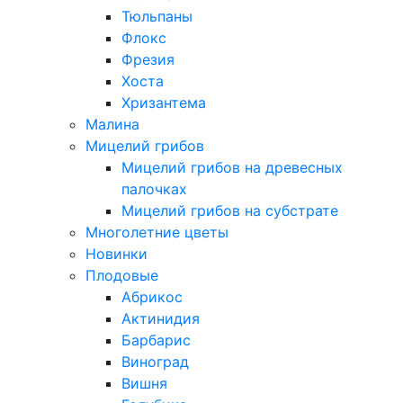
Тюльпаны
Флокс
Фрезия
Хоста
Хризантема
Малина
Мицелий грибов
Мицелий грибов на древесных
палочках
Мицелий грибов на субстрате
Многолетние цветы
Новинки
Плодовые
Абрикос
Актинидия
Барбарис
Виноград
Вишня