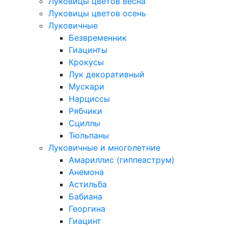
Луковицы цветов весна
Луковицы цветов осень
Луковичные
Безвременник
Гиацинты
Крокусы
Лук декоративный
Мускари
Нарциссы
Рябчики
Сциллы
Тюльпаны
Луковичные и многолетние
Амариллис (гиппеаструм)
Анемона
Астильба
Бабиана
Георгина
Гиацинт