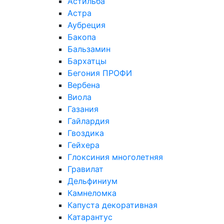
Астильба
Астра
Аубреция
Бакопа
Бальзамин
Бархатцы
Бегония ПРОФИ
Вербена
Виола
Газания
Гайлардия
Гвоздика
Гейхера
Глоксиния многолетняя
Гравилат
Дельфиниум
Камнеломка
Капуста декоративная
Катарантус