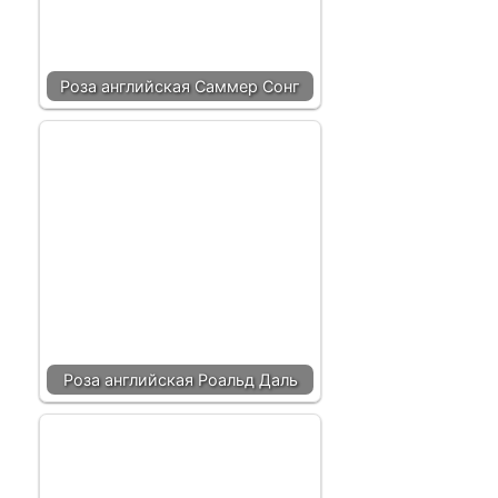
Роза английская Саммер Сонг
Роза английская Роальд Даль