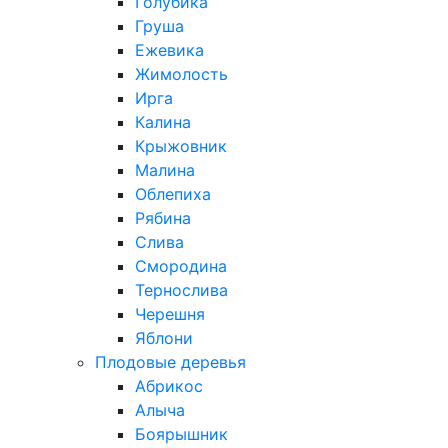
Голубика
Груша
Ежевика
Жимолость
Ирга
Калина
Крыжовник
Малина
Облепиха
Рябина
Слива
Смородина
Тернослива
Черешня
Яблони
Плодовые деревья
Абрикос
Алыча
Боярышник