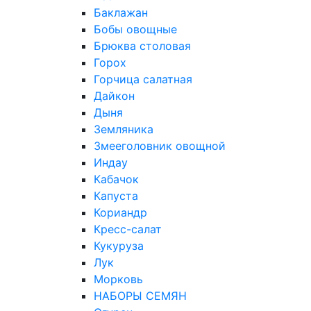
Баклажан
Бобы овощные
Брюква столовая
Горох
Горчица салатная
Дайкон
Дыня
Земляника
Змееголовник овощной
Индау
Кабачок
Капуста
Кориандр
Кресс-салат
Кукуруза
Лук
Морковь
НАБОРЫ СЕМЯН