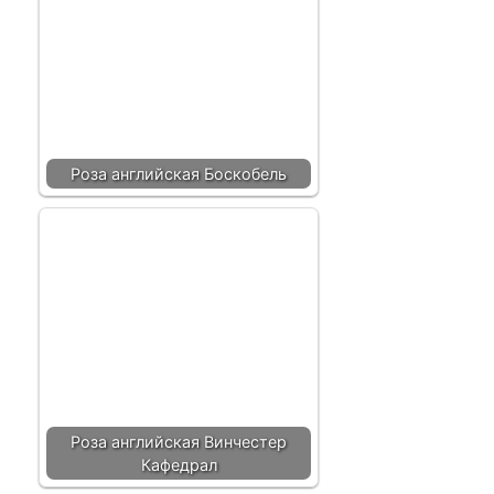
Роза английская Боскобель
Роза английская Винчестер
Кафедрал