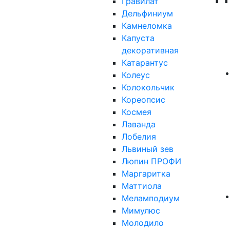
Гравилат
Дельфиниум
Камнеломка
Капуста
декоративная
Катарантус
Колеус
Колокольчик
Кореопсис
Космея
Лаванда
Лобелия
Львиный зев
Люпин ПРОФИ
Маргаритка
Маттиола
Меламподиум
Мимулюс
Молодило