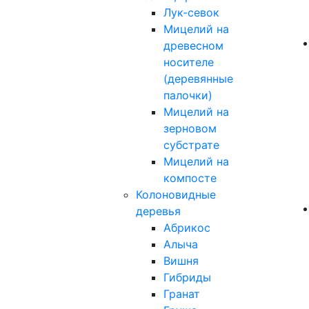
Лук-севок
Мицелий на
древесном
носителе
(деревянные
палочки)
Мицелий на
зерновом
субстрате
Мицелий на
компосте
Колоновидные
деревья
Абрикос
Алыча
Вишня
Гибриды
Гранат