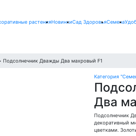
коративные растения
Новинки
Сад Здоровья
Семена
Удо
>
Подсолнечник Дважды Два махровый F1
Категория "Семе
Подсо
Два ма
Подсолнечник Д
декоративный м
цветками. Золот