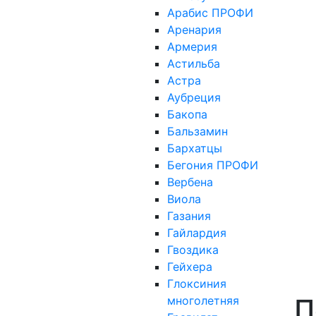
Арабис ПРОФИ
Аренария
Армерия
Астильба
Астра
Аубреция
Бакопа
Бальзамин
Бархатцы
Бегония ПРОФИ
Вербена
Виола
Газания
Гайлардия
Гвоздика
Гейхера
Глоксиния
П
многолетняя