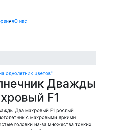
брения
О нас
на однолетних цветов"
лнечник Дважды
хровый F1
важды Два махровый F1 рослый
ноголетник с махровыми яркими
истые головки из-за множества тонких