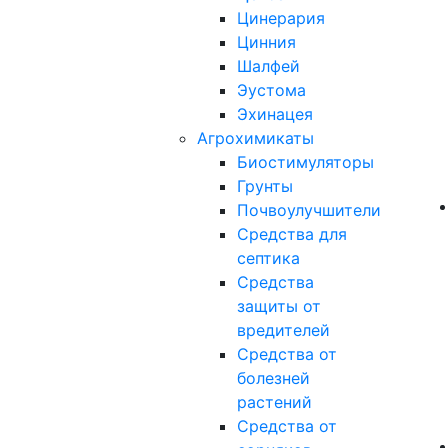
Цинерария
Цинния
Шалфей
Эустома
Эхинацея
Агрохимикаты
Биостимуляторы
Грунты
Почвоулучшители
Средства для
септика
Средства
защиты от
вредителей
Средства от
болезней
растений
Средства от