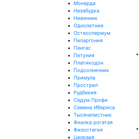
Монарда
Незабудка
Нивянник
Однолетние
Остеоспермум
Пеларгония
Пентас
Петуния
Платикодон
Подсолнечник
Примула
Прострел
Рудбекия
Седум Профи
Семена Ибериса
Тысячелистник
Фиалка рогатая
Физостегия
Целозия