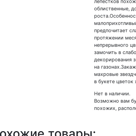
лепестков похож
облиственные, д
роста.Особенно
малоприхотливый
предпочитает с
протяжении меся
непрерывного цв
замочить в слаб
декорирования з
на газонах.Зака
махровые звездч
в букете цветок 
Нет в наличии.
Возможно вам бу
похожих, распол
охожие товары: