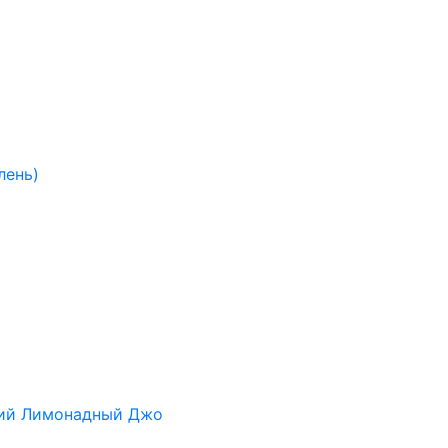
лень)
ний Лимонадный Джо