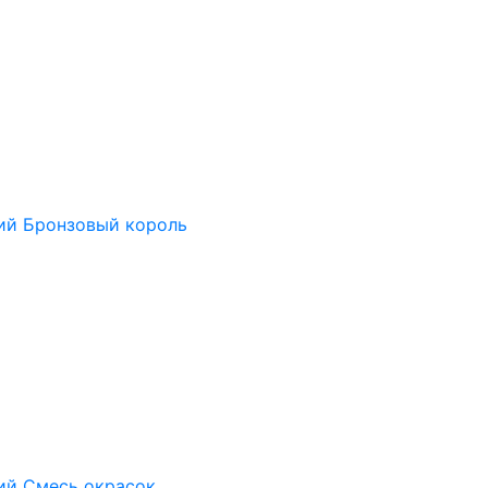
ий Бронзовый король
ий Смесь окрасок