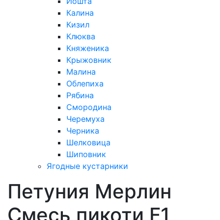
Йошта
Калина
Кизил
Клюква
Княженика
Крыжовник
Малина
Облепиха
Рябина
Смородина
Черемуха
Черника
Шелковица
Шиповник
Ягодные кустарники
Петуния Мерлин
Смесь пикоти F1,