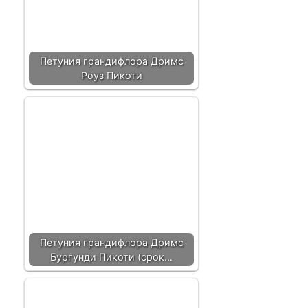
Петуния грандифлора Дримс
Роуз Пикоти
Петуния грандифлора Дримс
Бургунди Пикоти (срок…