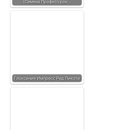
(Семена Профи)(срок…
Глоксиния Импресс Ред Пикоти