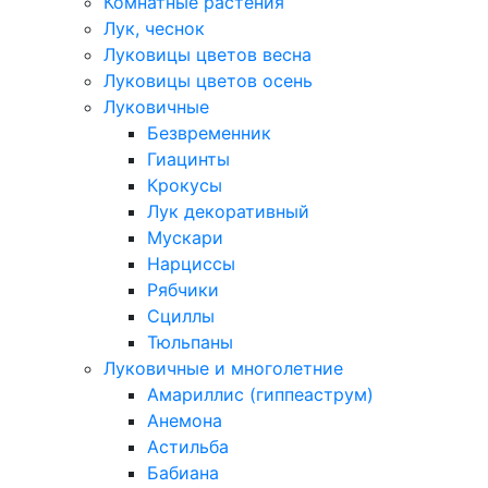
Комнатные растения
Лук, чеснок
Луковицы цветов весна
Луковицы цветов осень
Луковичные
Безвременник
Гиацинты
Крокусы
Лук декоративный
Мускари
Нарциссы
Рябчики
Сциллы
Тюльпаны
Луковичные и многолетние
Амариллис (гиппеаструм)
Анемона
Астильба
Бабиана