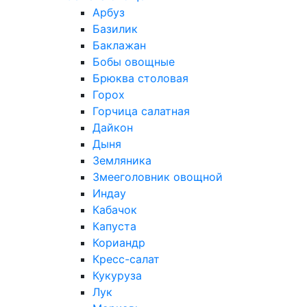
Арбуз
Базилик
Баклажан
Бобы овощные
Брюква столовая
Горох
Горчица салатная
Дайкон
Дыня
Земляника
Змееголовник овощной
Индау
Кабачок
Капуста
Кориандр
Кресс-салат
Кукуруза
Лук