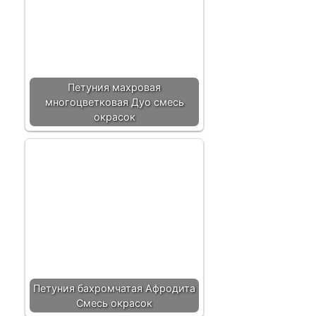
Петуния махровая
многоцветковая Дуо смесь
окрасок
Петуния бахромчатая Афродита
Смесь окрасок