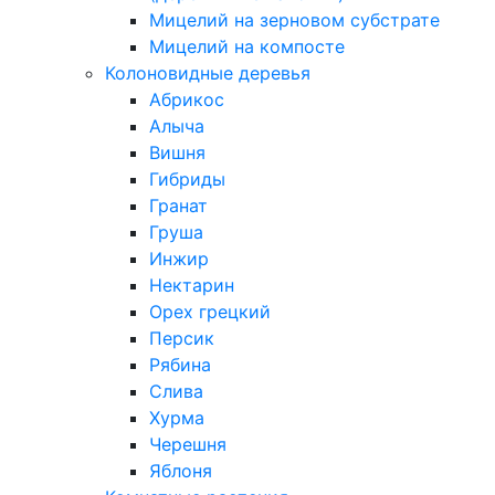
Мицелий на зерновом субстрате
Мицелий на компосте
Колоновидные деревья
Абрикос
Алыча
Вишня
Гибриды
Гранат
Груша
Инжир
Нектарин
Орех грецкий
Персик
Рябина
Слива
Хурма
Черешня
Яблоня