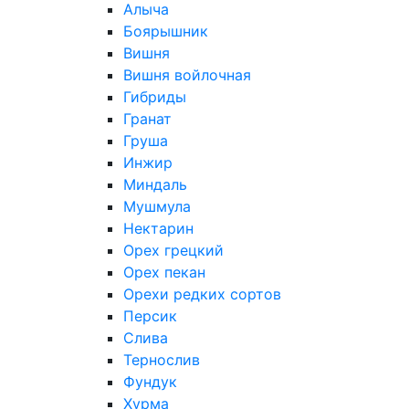
Алыча
Боярышник
Вишня
Вишня войлочная
Гибриды
Гранат
Груша
Инжир
Миндаль
Мушмула
Нектарин
Орех грецкий
Орех пекан
Орехи редких сортов
Персик
Слива
Тернослив
Фундук
Хурма