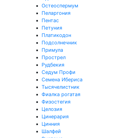
Остеоспермум
Пеларгония
Пентас
Петуния
Платикодон
Подсолнечник
Примула
Прострел
Рудбекия
Седум Профи
Семена Ибериса
Тысячелистник
Фиалка рогатая
Физостегия
Целозия
Цинерария
Цинния
Шалфей