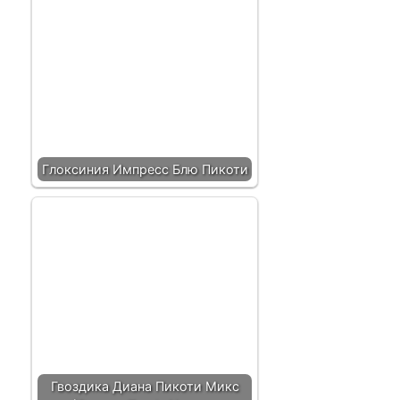
Глоксиния Импресс Блю Пикоти
Гвоздика Диана Пикоти Микс