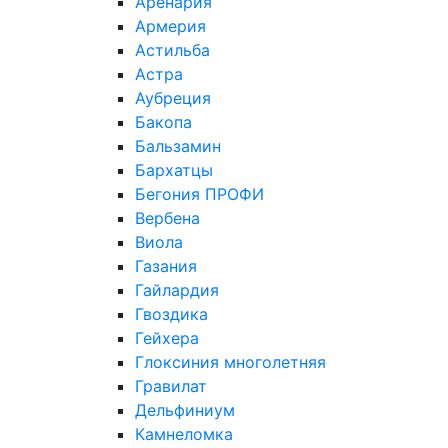
Аренария
Армерия
Астильба
Астра
Аубреция
Бакопа
Бальзамин
Бархатцы
Бегония ПРОФИ
Вербена
Виола
Газания
Гайлардия
Гвоздика
Гейхера
Глоксиния многолетняя
Гравилат
Дельфиниум
Камнеломка