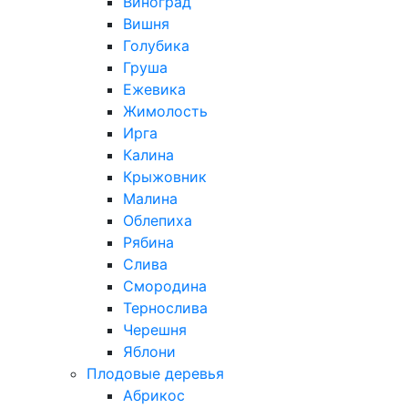
Виноград
Вишня
Голубика
Груша
Ежевика
Жимолость
Ирга
Калина
Крыжовник
Малина
Облепиха
Рябина
Слива
Смородина
Тернослива
Черешня
Яблони
Плодовые деревья
Абрикос