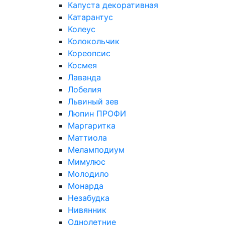
Капуста декоративная
Катарантус
Колеус
Колокольчик
Кореопсис
Космея
Лаванда
Лобелия
Львиный зев
Люпин ПРОФИ
Маргаритка
Маттиола
Меламподиум
Мимулюс
Молодило
Монарда
Незабудка
Нивянник
Однолетние