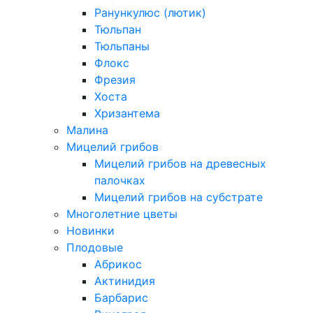
Ранункулюс (лютик)
Тюльпан
Тюльпаны
Флокс
Фрезия
Хоста
Хризантема
Малина
Мицелий грибов
Мицелий грибов на древесных
палочках
Мицелий грибов на субстрате
Многолетние цветы
Новинки
Плодовые
Абрикос
Актинидия
Барбарис