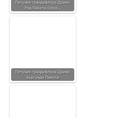
Петуния грандифлора Дримс
Ред Пикоти (срок…
Петуния грандифлора Дримс
Бургунди Пикоти