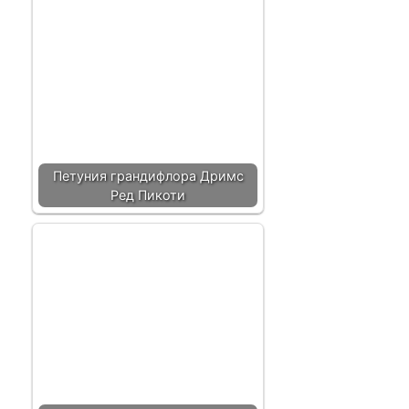
Петуния грандифлора Дримс
Ред Пикоти