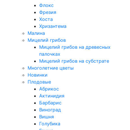
Флокс
Фрезия
Хоста
Хризантема
Малина
Мицелий грибов
Мицелий грибов на древесных
палочках
Мицелий грибов на субстрате
Многолетние цветы
Новинки
Плодовые
Абрикос
Актинидия
Барбарис
Виноград
Вишня
Голубика