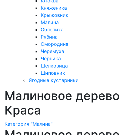
Клюква
Княженика
Крыжовник
Малина
Облепиха
Рябина
Смородина
Черемуха
Черника
Шелковица
Шиповник
Ягодные кустарники
Малиновое дерево
Краса
Категория "Малина"
Малиновое дерево