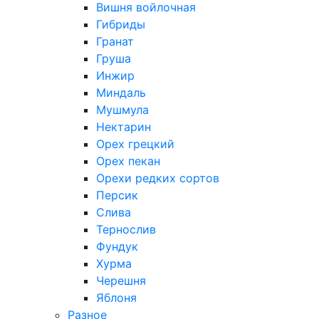
Вишня войлочная
Гибриды
Гранат
Груша
Инжир
Миндаль
Мушмула
Нектарин
Орех грецкий
Орех пекан
Орехи редких сортов
Персик
Слива
Тернослив
Фундук
Хурма
Черешня
Яблоня
Разное