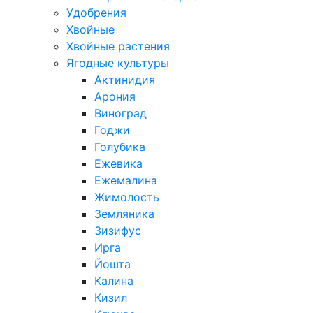
Удобрения
Хвойные
Хвойные растения
Ягодные культуры
Актинидия
Арония
Виноград
Годжи
Голубика
Ежевика
Ежемалина
Жимолость
Земляника
Зизифус
Ирга
Йошта
Калина
Кизил