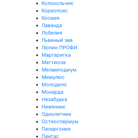
Колокольчик
Кореопсис
Космея
Лаванда
Лобелия
Львиный зев
Люпин ПРОФИ
Маргаритка
Маттиола
Меламподиум
Мимулюс
Молодило
Монарда
Незабудка
Нивянник
Однолетние
Остеоспермум
Пеларгония
Пентас