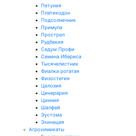
Петуния
Платикодон
Подсолнечник
Примула
Прострел
Рудбекия
Седум Профи
Семена Ибериса
Тысячелистник
Фиалка рогатая
Физостегия
Целозия
Цинерария
Цинния
Шалфей
Эустома
Эхинацея
Агрохимикаты