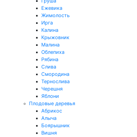
Груша
Ежевика
Жимолость
Ирга
Калина
Крыжовник
Малина
Облепиха
Рябина
Слива
Смородина
Тернослива
Черешня
Яблони
Плодовые деревья
Абрикос
Алыча
Боярышник
Вишня