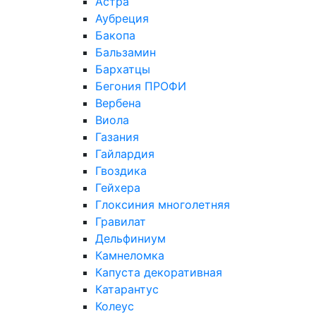
Астра
Аубреция
Бакопа
Бальзамин
Бархатцы
Бегония ПРОФИ
Вербена
Виола
Газания
Гайлардия
Гвоздика
Гейхера
Глоксиния многолетняя
Гравилат
Дельфиниум
Камнеломка
Капуста декоративная
Катарантус
Колеус