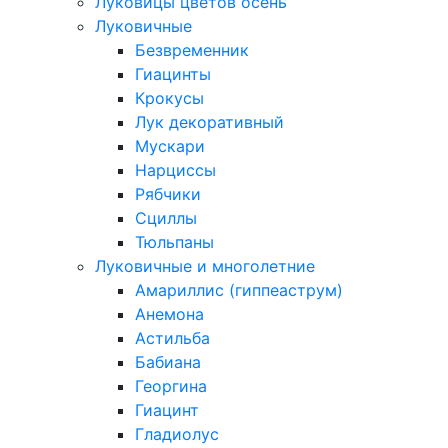
Луковицы цветов осень
Луковичные
Безвременник
Гиацинты
Крокусы
Лук декоративный
Мускари
Нарциссы
Рябчики
Сциллы
Тюльпаны
Луковичные и многолетние
Амариллис (гиппеаструм)
Анемона
Астильба
Бабиана
Георгина
Гиацинт
Гладиолус