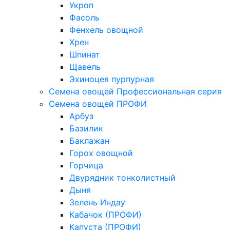
Укроп
Фасоль
Фенхель овощной
Хрен
Шпинат
Щавель
Эхиноцея пурпурная
Семена овощей Профессиональная серия
Семена овощей ПРОФИ
Арбуз
Базилик
Баклажан
Горох овощной
Горчица
Двурядник тонколистный
Дыня
Зелень Индау
Кабачок (ПРОФИ)
Капуста (ПРОФИ)