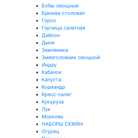
Бобы овощные
Брюква столовая
Горох
Горчица салатная
Дайкон
Дыня
Земляника
Змееголовник овощной
Индау
Кабачок
Капуста
Кориандр
Кресс-салат
Кукуруза
Лук
Морковь
НАБОРЫ СЕМЯН
Огурец