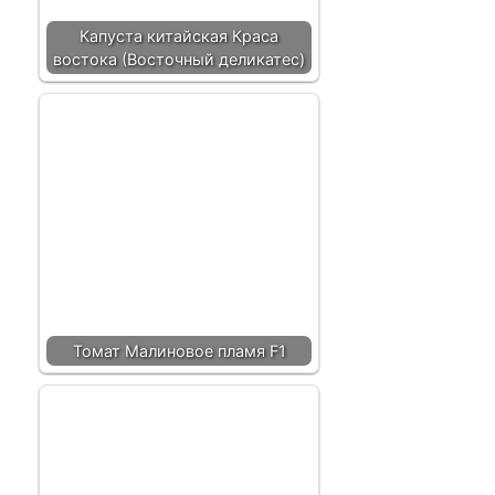
Капуста китайская Краса
востока (Восточный деликатес)
Томат Малиновое пламя F1