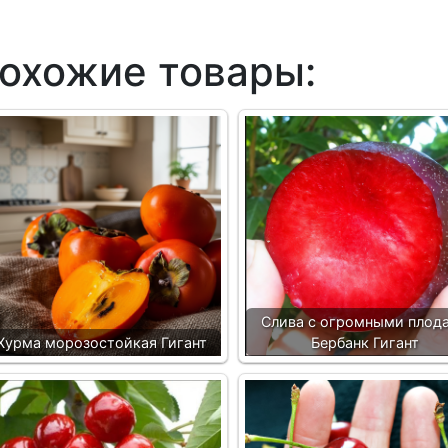
охожие товары:
Слива с огромными плод
Хурма морозостойкая Гигант
Бербанк Гигант