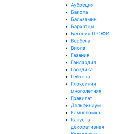
Аубреция
Бакопа
Бальзамин
Бархатцы
Бегония ПРОФИ
Вербена
Виола
Газания
Гайлардия
Гвоздика
Гейхера
Глоксиния
многолетняя
Гравилат
Дельфиниум
Камнеломка
Капуста
декоративная