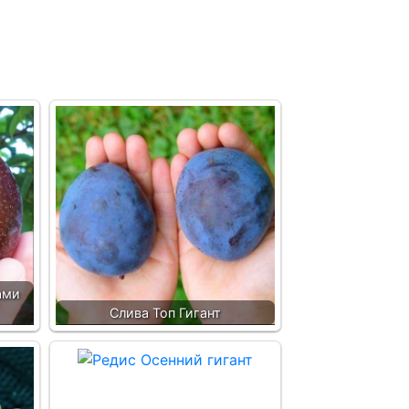
ами
Слива Топ Гигант