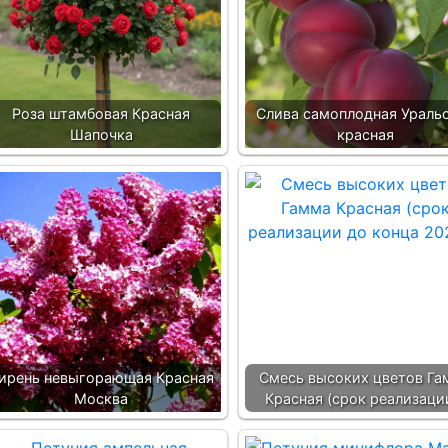
Роза штамбовая Красная
Слива самоплодная Ураль
Шапочка
красная
ирень невыгорающая Красная
Смесь высоких цветов Га
Москва
Красная (срок реализац