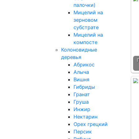
палочки)
Мицелий на
зерновом
субстрате
Мицелий на
компосте
Колоновидные
деревья
Абрикос
Алыча
Вишня
Гибриды
Гранат
Груша
Инжир
Нектарин
Орех грецкий
Персик