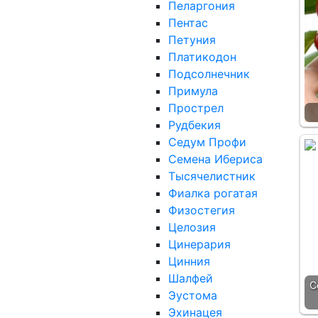
Пеларгония
Пентас
Петуния
Платикодон
Подсолнечник
Примула
Прострел
Рудбекия
Седум Профи
Семена Ибериса
Тысячелистник
Фиалка рогатая
Физостегия
Целозия
Цинерария
Цинния
Шалфей
С
Эустома
Эхинацея