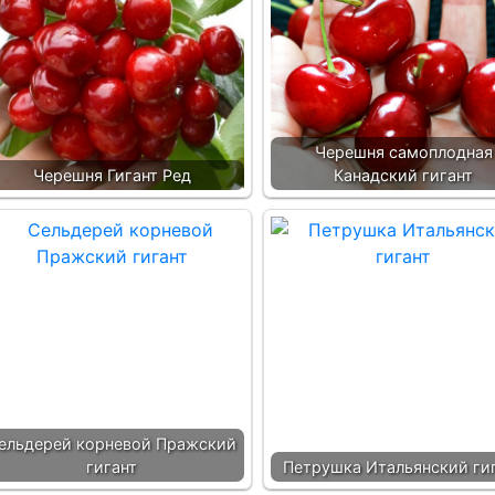
Черешня самоплодная
Черешня Гигант Ред
Канадский гигант
ельдерей корневой Пражский
гигант
Петрушка Итальянский ги