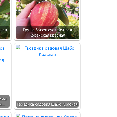
ская
Груша болезнеустойчивая
Корейская красная
мма
ии…
Гвоздика садовая Шабо Красная