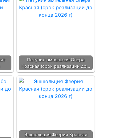
нит
Петуния ампельная Опера
Красная (срок реализации до…
Эшшольция Феерия Красная