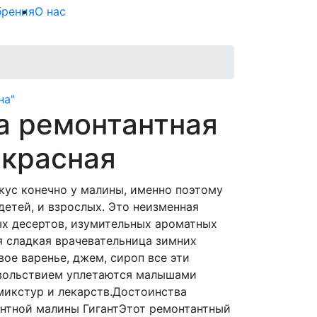
брения
О нас
на"
а ремонтантная
 красная
ус конечно у малины, именно поэтому
детей, и взрослых. Это неизменная
х десертов, изумительных ароматных
ая сладкая врачевательница зимних
вое варенье, джем, сироп все эти
овольствием уплетаются малышами
микстур и лекарств.Достоинства
нтной малины ГигантЭтот ремонтантный