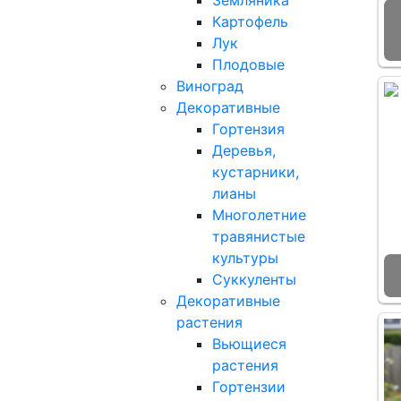
Земляника
Картофель
Лук
Плодовые
Виноград
Декоративные
Гортензия
Деревья,
кустарники,
лианы
Многолетние
травянистые
культуры
Суккуленты
Декоративные
растения
Вьющиеся
растения
Гортензии