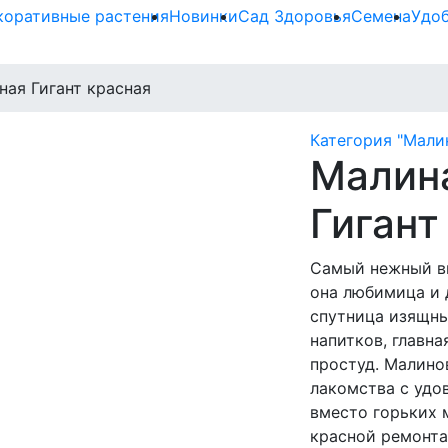
коративные растения
Новинки
Сад Здоровья
Семена
Удо
ная Гигант красная
Категория "Мали
Малин
Гигант
Самый нежный вк
она любимица и 
спутница изящны
напитков, главн
простуд. Малино
лакомства с уд
вместо горьких 
красной ремонта