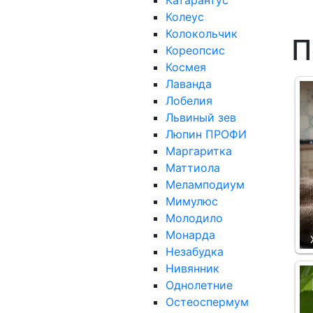
Катарантус
Колеус
Колокольчик
П
Кореопсис
Космея
Лаванда
Лобелия
Львиный зев
Люпин ПРОФИ
Маргаритка
Маттиола
Меламподиум
Мимулюс
Молодило
Монарда
Незабудка
Нивянник
Однолетние
Остеоспермум