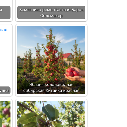
я
Земляника ремонтантная Барон
Солемахер
Яблоня колоновидная
уяна
сибирская Китайка красная