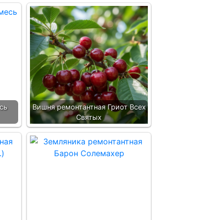
сь
Вишня ремонтантная Гриот Всех
Святых