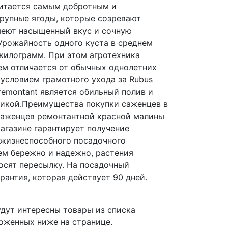
читается самым добротным и
рупные ягоды, которые созревают
меют насыщенный вкус и сочную
Урожайность одного куста в среднем
 килограмм. При этом агротехника
ем отличается от обычных однолетних
 условием грамотного ухода за Rubus
 remontant является обильный полив и
икой.Преимущества покупки саженцев в
саженцев ремонтантной красной малины
магазине гарантирует получение
 жизнеспособного посадочного
ем бережно и надежно, растения
осят пересылку. На посадочный
рантия, которая действует 90 дней.
дут интересны товары из списка
оженных ниже на странице.