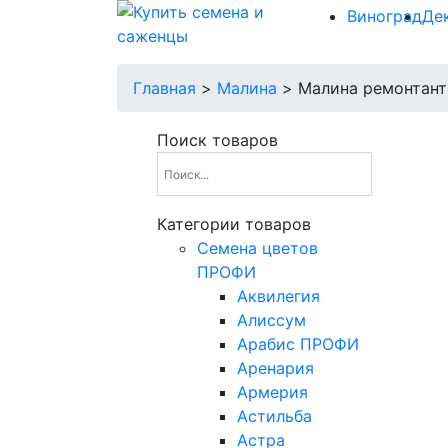
Виноград
Де
Главная
>
Малина
>
Малина ремонтант
Поиск товаров
Категории товаров
Cемена цветов
ПРОФИ
Аквилегия
Алиссум
Арабис ПРОФИ
Аренария
Армерия
Астильба
Астра