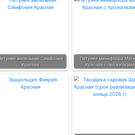
Петуния ампельная Симфония
Петуния минифлора Маг
Красная
Красная с прожилками