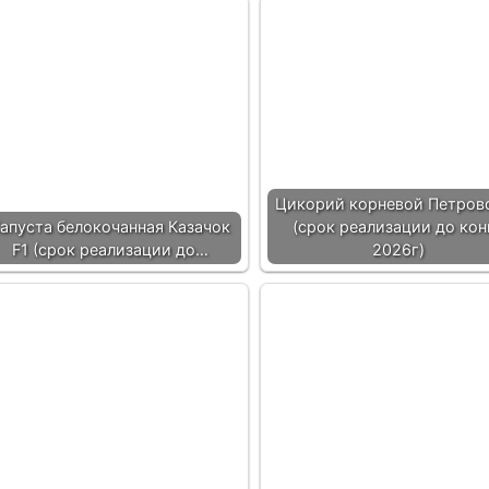
Цикорий корневой Петров
апуста белокочанная Казачок
(срок реализации до кон
F1 (срок реализации до…
2026г)