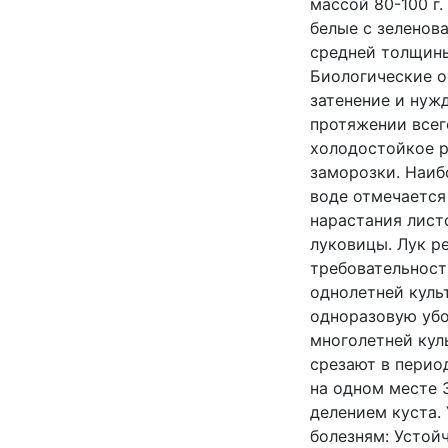
массой 80-100 г
белые с зеленов
средней толщины
Биологические о
затенение и нуж
протяжении всег
холодостойкое р
заморозки. Наиб
воде отмечается
нарастания лист
луковицы. Лук р
требовательност
однолетней куль
одноразовую убо
многолетней куль
срезают в перио
на одном месте 
делением куста.
болезням: Устой