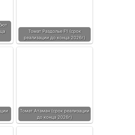
бют
нца
Томат Раздолье F1 (срок
реализации до конца 2026г)
ации
Томат Атаман (срок реализации
до конца 2026г)