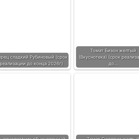
Томат Бизон желтый
ерец сладкий Рубиновый (срок
(Вкуснотека) (срок реализ
реализации до конца 2026г)
до…
ысячелистник обыкновенный
Томат Сюрприз желты