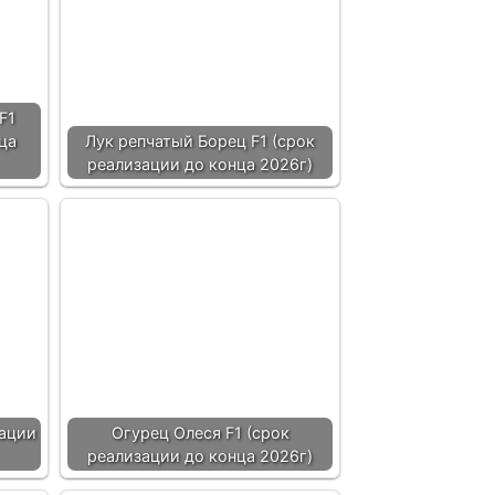
F1
ца
Лук репчатый Борец F1 (срок
реализации до конца 2026г)
зации
Огурец Олеся F1 (срок
реализации до конца 2026г)