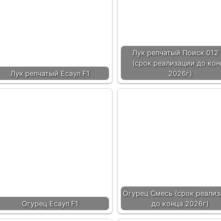
Лук репчатый Поиск 012 
(срок реализации до кон
Лук репчатый Есаул F1
2026г)
Огурец Смесь (срок реали
Огурец Есаул F1
до конца 2026г)