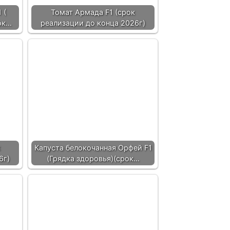
 (
Томат Армада F1 (срок
ок…
реализации до конца 2026г)
к
Капуста белокочанная Орфей F1
6г)
(Грядка здоровья)(срок…