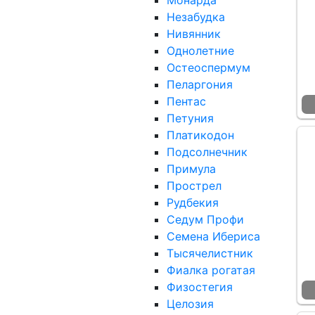
Монарда
Незабудка
Нивянник
Однолетние
Остеоспермум
Пеларгония
Пентас
Петуния
Платикодон
Подсолнечник
Примула
Прострел
Рудбекия
Седум Профи
Семена Ибериса
Тысячелистник
Фиалка рогатая
Физостегия
Целозия