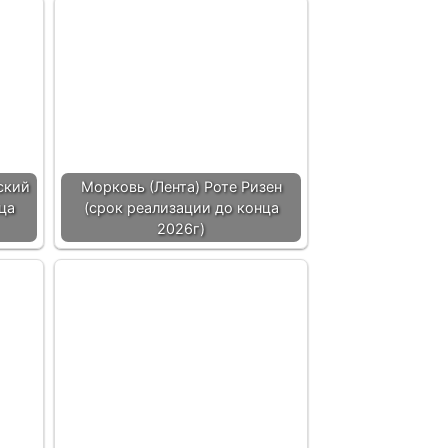
ский
Морковь (Лента) Роте Ризен
ца
(срок реализации до конца
2026г)