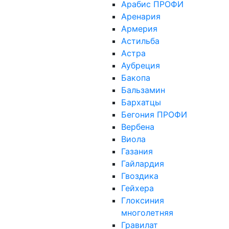
Арабис ПРОФИ
Аренария
Армерия
Астильба
Астра
Аубреция
Бакопа
Бальзамин
Бархатцы
Бегония ПРОФИ
Вербена
Виола
Газания
Гайлардия
Гвоздика
Гейхера
Глоксиния
многолетняя
Гравилат