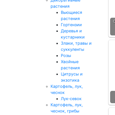
Декоративные
растения
Вьющиеся
растения
Гортензии
Деревья и
кустарники
Злаки, травы и
суккуленты
Розы
Хвойные
растения
Цитрусы и
экзотика
Картофель, лук,
чеснок
Лук-севок
Картофель, лук,
чеснок, грибы