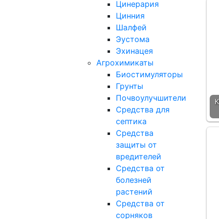
Цинерария
Цинния
Шалфей
Эустома
Эхинацея
Агрохимикаты
Биостимуляторы
Грунты
Почвоулучшители
К
Средства для
септика
Средства
защиты от
вредителей
Средства от
болезней
растений
Средства от
сорняков