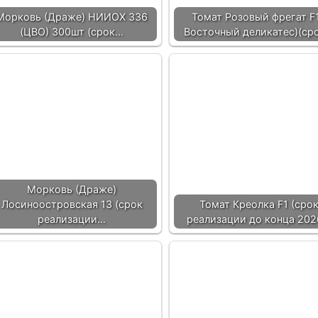
Морковь (Драже) НИИОХ 336
Томат Розовый фрегат F1
(ЦВО) 300шт (срок…
Восточный деликатес)(ср
Морковь (Драже)
Лосиноостровская 13 (срок
Томат Креолка F1 (сро
реализации…
реализации до конца 202