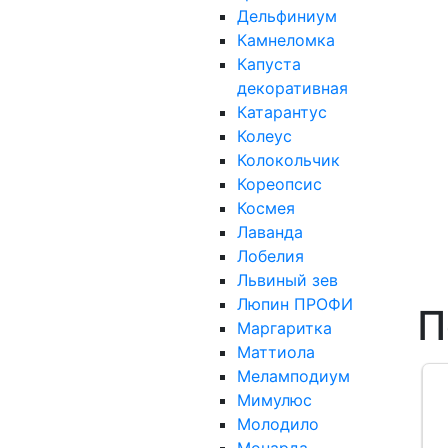
Дельфиниум
Камнеломка
Капуста
декоративная
Катарантус
Колеус
Колокольчик
Кореопсис
Космея
Лаванда
Лобелия
Львиный зев
Люпин ПРОФИ
П
Маргаритка
Маттиола
Меламподиум
Мимулюс
Молодило