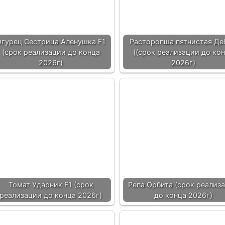
Огурец Сестрица Аленушка F1
Расторопша пятнистая Де
(срок реализации до конца
((срок реализации до ко
2026г)
2026г)
Томат Ударник F1 (срок
Репа Орбита (срок реализ
реализации до конца 2026г)
до конца 2026г)