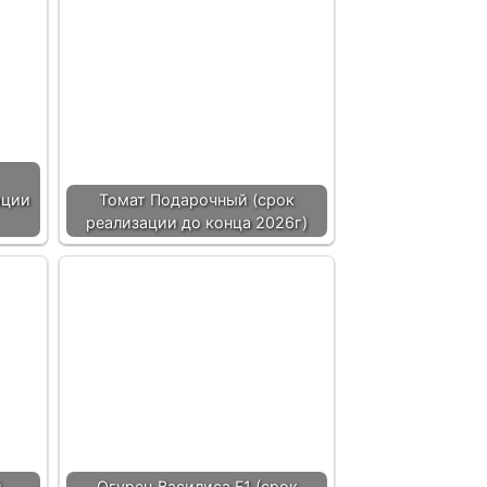
ации
Томат Подарочный (срок
реализации до конца 2026г)
й
Огурец Василиса F1 (срок