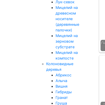
Лук-севок
Мицелий на
древесном
носителе
(деревянные
палочки)
Мицелий на
зерновом
П
субстрате
Мицелий на
компосте
Колоновидные
деревья
Абрикос
Алыча
Вишня
Гибриды
Гранат
Груша
Т