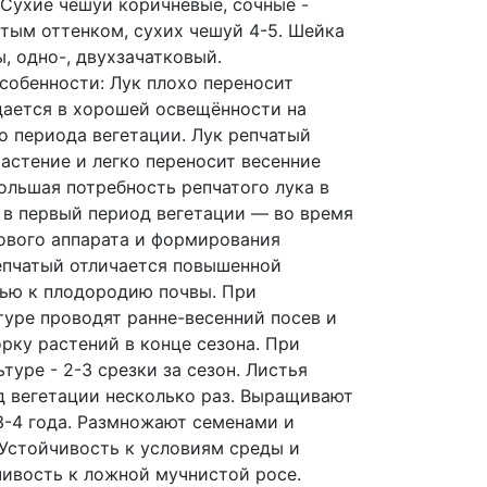
. Сухие чешуи коричневые, сочные -
атым оттенком, сухих чешуй 4-5. Шейка
, одно-, двухзачатковый.
собенности: Лук плохо переносит
дается в хорошей освещённости на
о периода вегетации. Лук репчатый
астение и легко переносит весенние
ольшая потребность репчатого лука в
 в первый период вегетации — во время
ового аппарата и формирования
епчатый отличается повышенной
ью к плодородию почвы. При
туре проводят ранне-весенний посев и
рку растений в конце сезона. При
туре - 2-3 срезки за сезон. Листья
д вегетации несколько раз. Выращивают
3-4 года. Размножают семенами и
 Устойчивость к условиям среды и
чивость к ложной мучнистой росе.