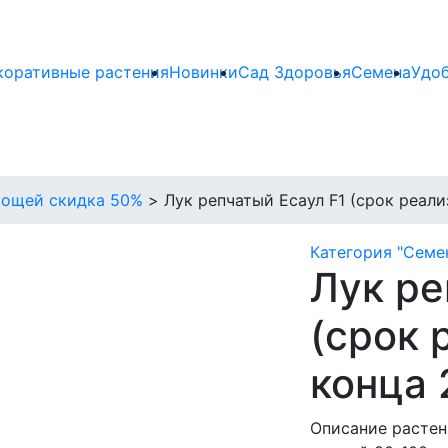
коративные растения
Новинки
Сад Здоровья
Семена
Удо
вощей скидка 50%
>
Лук репчатый Есаул F1 (срок реали
Категория "Семе
Лук ре
(срок 
конца 
Описание растен