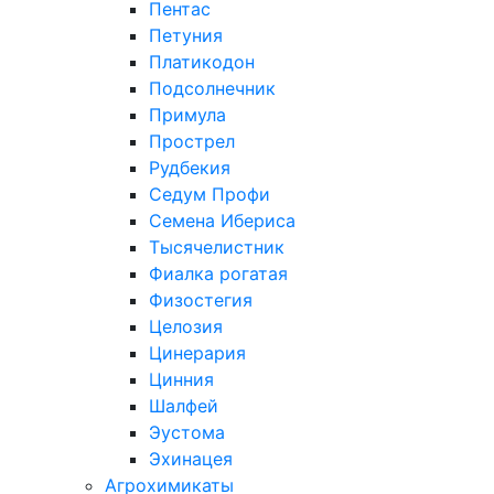
Пентас
Петуния
Платикодон
Подсолнечник
Примула
Прострел
Рудбекия
Седум Профи
Семена Ибериса
Тысячелистник
Фиалка рогатая
Физостегия
Целозия
Цинерария
Цинния
Шалфей
Эустома
Эхинацея
Агрохимикаты