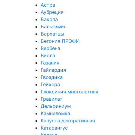
Астра
Аубреция
Бакопа
Бальзамин
Бархатцы
Бегония ПРОФИ
Вербена
Виола
Газания
Гайлардия
Гвоздика
Гейхера
Глоксиния многолетняя
Гравилат
Дельфиниум
Камнеломка
Капуста декоративная
Катарантус