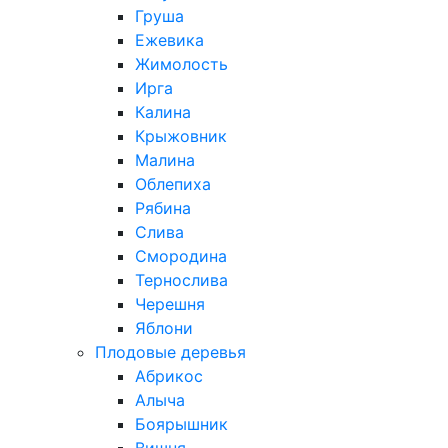
Груша
Ежевика
Жимолость
Ирга
Калина
Крыжовник
Малина
Облепиха
Рябина
Слива
Смородина
Тернослива
Черешня
Яблони
Плодовые деревья
Абрикос
Алыча
Боярышник