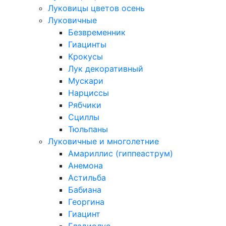
Луковицы цветов осень
Луковичные
Безвременник
Гиацинты
Крокусы
Лук декоративный
Мускари
Нарциссы
Рябчики
Сциллы
Тюльпаны
Луковичные и многолетние
Амариллис (гиппеаструм)
Анемона
Астильба
Бабиана
Георгина
Гиацинт