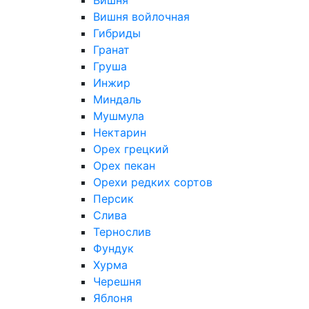
Вишня
Вишня войлочная
Гибриды
Гранат
Груша
Инжир
Миндаль
Мушмула
Нектарин
Орех грецкий
Орех пекан
Орехи редких сортов
Персик
Слива
Тернослив
Фундук
Хурма
Черешня
Яблоня