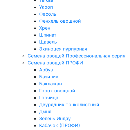
Тыква
Укроп
Фасоль
Фенхель овощной
Хрен
Шпинат
Щавель
Эхиноцея пурпурная
Семена овощей Профессиональная серия
Семена овощей ПРОФИ
Арбуз
Базилик
Баклажан
Горох овощной
Горчица
Двурядник тонколистный
Дыня
Зелень Индау
Кабачок (ПРОФИ)