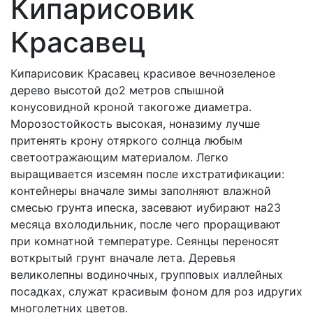
Кипарисовик
Красавец
Кипарисовик Красавец красивое вечнозеленое
дерево высотой до2 метров спышной
конусовидной кроной такогоже диаметра.
Морозостойкость высокая, ноназиму лучше
притенять крону отяркого солнца любым
светоотражающим материалом. Легко
выращивается изсемян после ихстратификации:
контейнеры вначале зимы заполняют влажной
смесью грунта ипеска, засевают иубирают на23
месяца вхолодильник, после чего проращивают
при комнатной температуре. Сеянцы переносят
воткрытый грунт вначале лета. Деревья
великолепны водиночных, групповых иаллейных
посадках, служат красивым фоном для роз идругих
многолетних цветов.