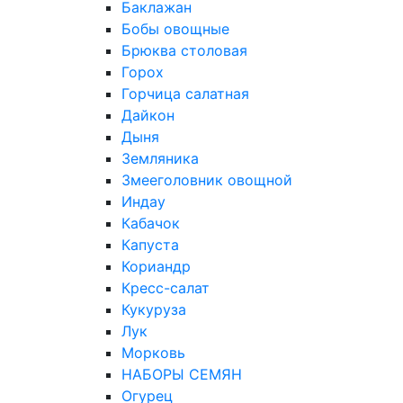
Баклажан
Бобы овощные
Брюква столовая
Горох
Горчица салатная
Дайкон
Дыня
Земляника
Змееголовник овощной
Индау
Кабачок
Капуста
Кориандр
Кресс-салат
Кукуруза
Лук
Морковь
НАБОРЫ СЕМЯН
Огурец