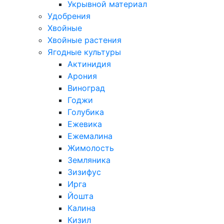
Укрывной материал
Удобрения
Хвойные
Хвойные растения
Ягодные культуры
Актинидия
Арония
Виноград
Годжи
Голубика
Ежевика
Ежемалина
Жимолость
Земляника
Зизифус
Ирга
Йошта
Калина
Кизил