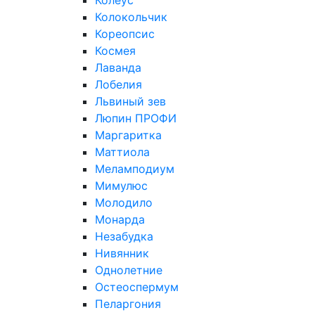
Колеус
Колокольчик
Кореопсис
Космея
Лаванда
Лобелия
Львиный зев
Люпин ПРОФИ
Маргаритка
Маттиола
Меламподиум
Мимулюс
Молодило
Монарда
Незабудка
Нивянник
Однолетние
Остеоспермум
Пеларгония