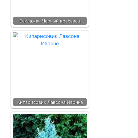
Баклажан Черный красавец
Кипарисовик Лавсона Ивонне