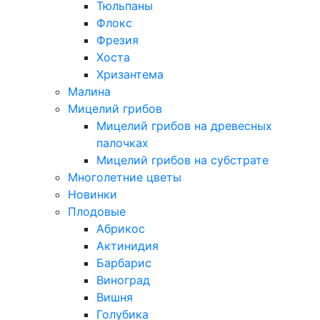
Тюльпаны
Флокс
Фрезия
Хоста
Хризантема
Малина
Мицелий грибов
Мицелий грибов на древесных
палочках
Мицелий грибов на субстрате
Многолетние цветы
Новинки
Плодовые
Абрикос
Актинидия
Барбарис
Виноград
Вишня
Голубика