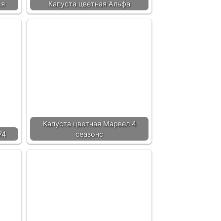
ия
Капуста цветная Альфа
Капуста цветная Марвел 4
74
сеазонс