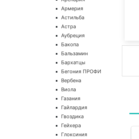
Армерия
Астильба
Астра
Аубреция
Бакопа
Бальзамин
Бархатцы
Бегония ПРОФИ
Вербена
Виола
Газания
Гайлардия
Гвоздика
Гейхера
Глоксиния