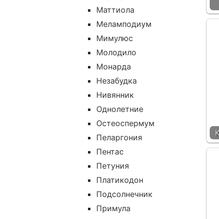
Маттиола
Меламподиум
Мимулюс
Молодило
Монарда
Незабудка
Нивянник
Однолетние
Остеоспермум
К
Пеларгония
Пентас
Петуния
Платикодон
Подсолнечник
Примула