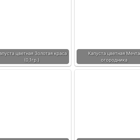
апуста цветная Золотая краса
Капуста цветная Мечта
(0,1гр.)
огородника