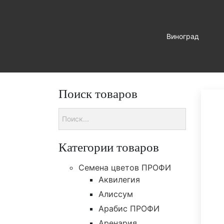
Виноград
Главная
>
Семена овощей
>
Капуста цветная Фудзияма F1
Поиск товаров
Категории товаров
Cемена цветов ПРОФИ
Аквилегия
Алиссум
Арабис ПРОФИ
Аренария