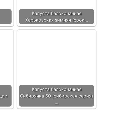
Капуста белокочанная
Харьковская зимняя (срок…
Капуста белокочанная
ции
Сибирячка 60 (сибирская серия)
…