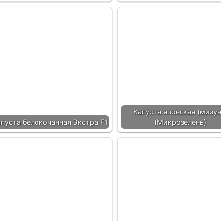
Капуста японская (мизун
апуста белокочанная Экстра F1
(Микрозелень)