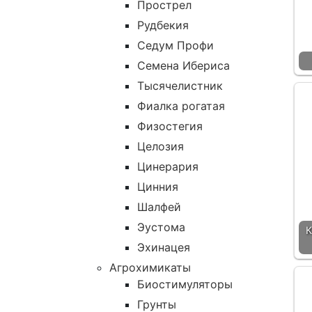
Прострел
Рудбекия
Седум Профи
Семена Ибериса
Тысячелистник
Фиалка рогатая
Физостегия
Целозия
Цинерария
Цинния
Шалфей
Эустома
К
Эхинацея
Агрохимикаты
Биостимуляторы
Грунты