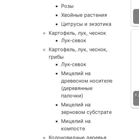
Розы
Хвойные растения
Цитрусы и экзотика
Картофель, лук, чеснок
Лук-севок
Картофель, лук, чеснок,
грибы
Лук-севок
Мицелий на
древесном носителе
(деревянные
палочки)
К
Мицелий на
зерновом субстрате
Мицелий на
компосте
Колоновидные деревья