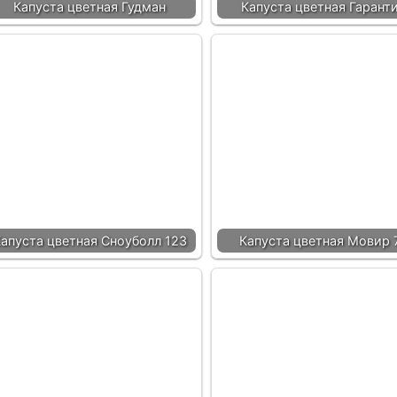
Капуста цветная Гудман
Капуста цветная Гарант
апуста цветная Сноуболл 123
Капуста цветная Мовир 