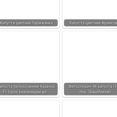
Капуста цветная Парижанка
Капуста цветная Франсуа
апуста белокочанная Казачок
Фитоспорин-М капуста (1
F1 (срок реализации до…
пор. (БашИнком)