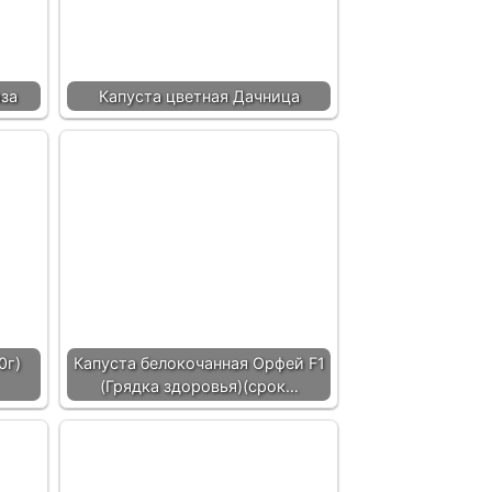
за
Капуста цветная Дачница
0г)
Капуста белокочанная Орфей F1
(Грядка здоровья)(срок…