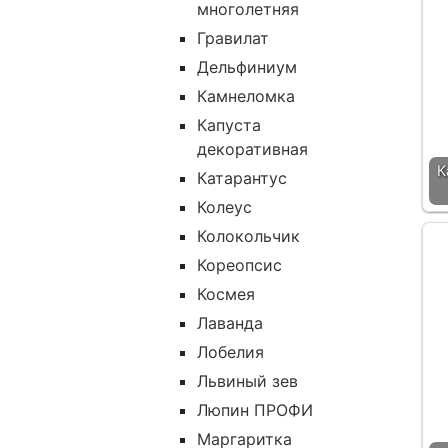
многолетняя
Гравилат
Дельфиниум
Камнеломка
Капуста
декоративная
К
Катарантус
Колеус
Колокольчик
Кореопсис
Космея
Лаванда
Лобелия
Львиный зев
Люпин ПРОФИ
Маргаритка