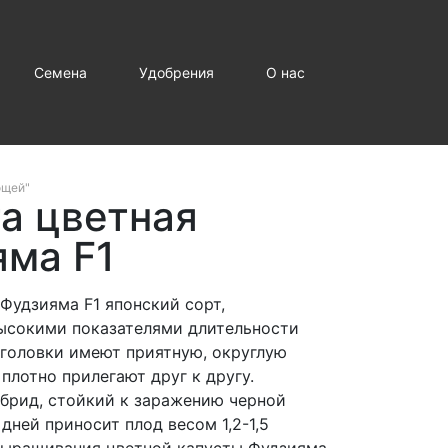
Семена
Удобрения
О нас
ощей"
а цветная
яма F1
 Фудзияма F1 японский сорт,
ысокими показателями длительности
 головки имеют приятную, округлую
плотно прилегают друг к другу.
брид, стойкий к заражению черной
 дней приносит плод весом 1,2-1,5