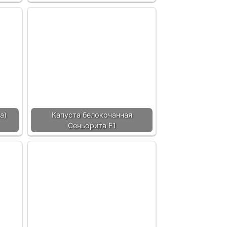
а)
Капуста белокочанная
Сеньорита F1