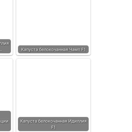
ллия
…
Капуста белокочанная Чамп F1
ации
Капуста белокочанная Идиллия
F1