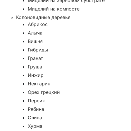
Мицелий на зерновом субстрате
Мицелий на компосте
Колоновидные деревья
Абрикос
Алыча
Вишня
Гибриды
Гранат
Груша
Инжир
Нектарин
Орех грецкий
Персик
Рябина
Слива
Хурма