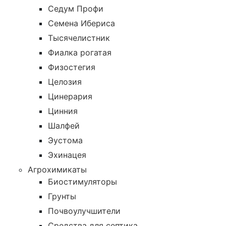
Седум Профи
Семена Ибериса
Тысячелистник
Фиалка рогатая
Физостегия
Целозия
Цинерария
Цинния
Шалфей
Эустома
Эхинацея
Агрохимикаты
Биостимуляторы
Грунты
Почвоулучшители
Средства для септика