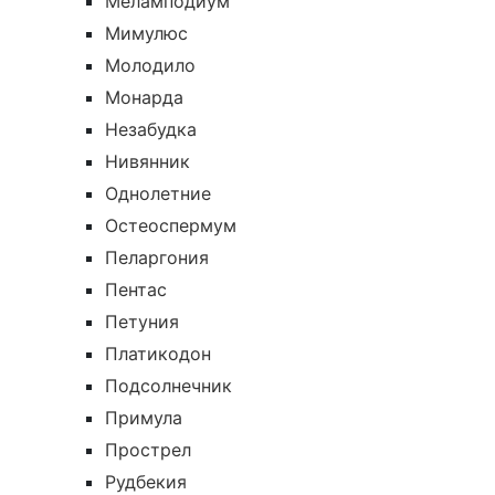
Меламподиум
Мимулюс
Молодило
Монарда
Незабудка
Нивянник
Однолетние
Остеоспермум
Пеларгония
Пентас
Петуния
Платикодон
Подсолнечник
Примула
Прострел
Рудбекия