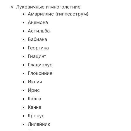
Луковичные и многолетние
Амариллис (гиппеаструм)
Анемона
Астильба
Бабиана
Георгина
Гиацинт
Гладиолус
Глоксиния
Иксия
Ирис
Калла
Канна
Крокус
Лилейник