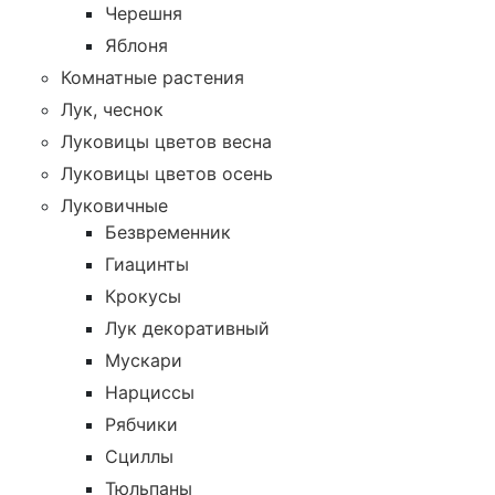
Черешня
Яблоня
Комнатные растения
Лук, чеснок
Луковицы цветов весна
Луковицы цветов осень
Луковичные
Безвременник
Гиацинты
Крокусы
Лук декоративный
Мускари
Нарциссы
Рябчики
Сциллы
Тюльпаны