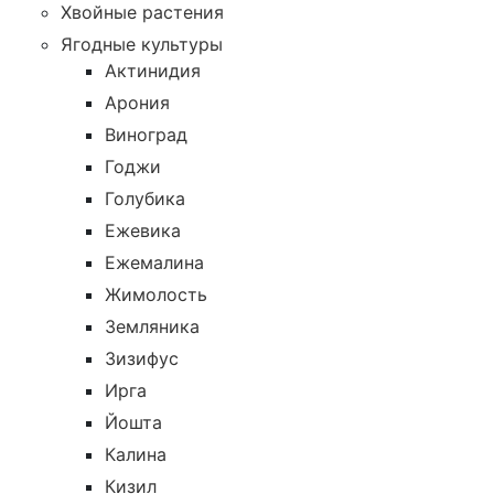
Хвойные растения
Ягодные культуры
Актинидия
Арония
Виноград
Годжи
Голубика
Ежевика
Ежемалина
Жимолость
Земляника
Зизифус
Ирга
Йошта
Калина
Кизил