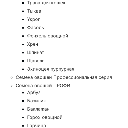
Трава для кошек
Тыква
Укроп
Фасоль
Фенхель овощной
Хрен
Шпинат
Щавель
Эхиноцея пурпурная
Семена овощей Профессиональная серия
Семена овощей ПРОФИ
Арбуз
Базилик
Баклажан
Горох овощной
Горчица