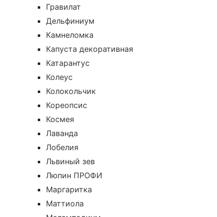
Гравилат
Дельфиниум
Камнеломка
Капуста декоративная
Катарантус
Колеус
Колокольчик
Кореопсис
Космея
Лаванда
Лобелия
Львиный зев
Люпин ПРОФИ
Маргаритка
Маттиола