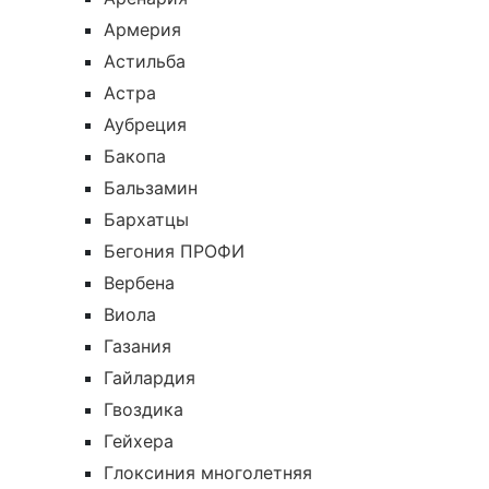
Армерия
Астильба
Астра
Аубреция
Бакопа
Бальзамин
Бархатцы
Бегония ПРОФИ
Вербена
Виола
Газания
Гайлардия
Гвоздика
Гейхера
Глоксиния многолетняя