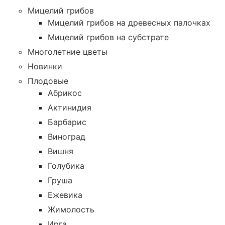
Мицелий грибов
Мицелий грибов на древесных палочках
Мицелий грибов на субстрате
Многолетние цветы
Новинки
Плодовые
Абрикос
Актинидия
Барбарис
Виноград
Вишня
Голубика
Груша
Ежевика
Жимолость
Ирга