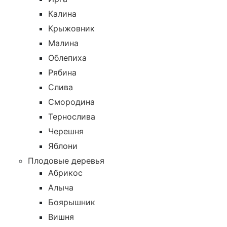
Калина
Крыжовник
Малина
Облепиха
Рябина
Слива
Смородина
Тернослива
Черешня
Яблони
Плодовые деревья
Абрикос
Алыча
Боярышник
Вишня