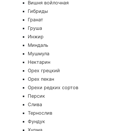
Вишня войлочная
Гибриды
Гранат
Груша
Инжир
Миндаль
Мушмула
Нектарин
Орех грецкий
Орех пекан
Орехи редких сортов
Персик
Слива
Тернослив
Фундук
Хурма