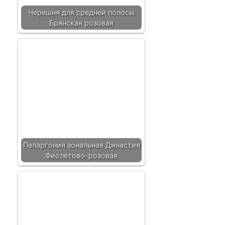
Черешня для средней полосы
Брянская розовая
Пеларгония зональная Династия
Фиолетово-розовая