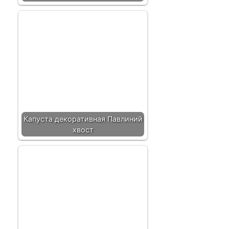
Капуста декоративная Павлиний
хвост