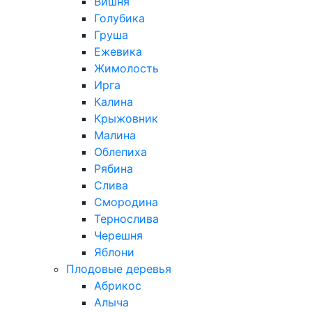
Вишня
Голубика
Груша
Ежевика
Жимолость
Ирга
Калина
Крыжовник
Малина
Облепиха
Рябина
Слива
Смородина
Тернослива
Черешня
Яблони
Плодовые деревья
Абрикос
Алыча