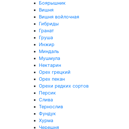
Боярышник
Вишня
Вишня войлочная
Гибриды
Гранат
Груша
Инжир
Миндаль
Мушмула
Нектарин
Орех грецкий
Орех пекан
Орехи редких сортов
Персик
Слива
Тернослив
Фундук
Хурма
Черешня