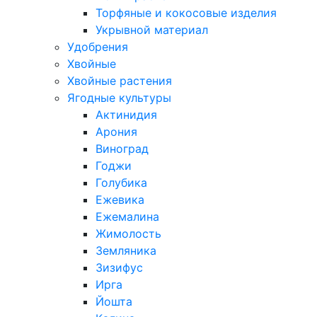
Торфяные и кокосовые изделия
Укрывной материал
Удобрения
Хвойные
Хвойные растения
Ягодные культуры
Актинидия
Арония
Виноград
Годжи
Голубика
Ежевика
Ежемалина
Жимолость
Земляника
Зизифус
Ирга
Йошта