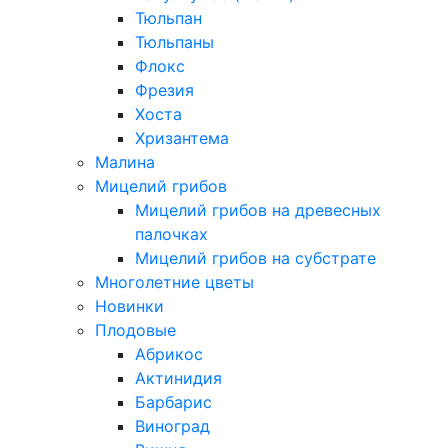
Тюльпан
Тюльпаны
Флокс
Фрезия
Хоста
Хризантема
Малина
Мицелий грибов
Мицелий грибов на древесных
палочках
Мицелий грибов на субстрате
Многолетние цветы
Новинки
Плодовые
Абрикос
Актинидия
Барбарис
Виноград