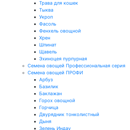
Трава для кошек
Тыква
Укроп
Фасоль
Фенхель овощной
Хрен
Шпинат
Щавель
Эхиноцея пурпурная
Семена овощей Профессиональная серия
Семена овощей ПРОФИ
Арбуз
Базилик
Баклажан
Горох овощной
Горчица
Двурядник тонколистный
Дыня
Зелень Индау