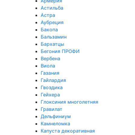
Армерия
Астильба
Астра
Аубреция
Бакопа
Бальзамин
Бархатцы
Бегония ПРОФИ
Вербена
Виола
Газания
Гайлардия
Гвоздика
Гейхера
Глоксиния многолетняя
Гравилат
Дельфиниум
Камнеломка
Капуста декоративная