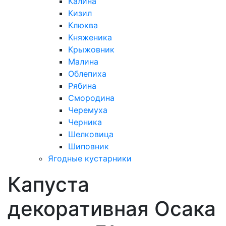
Калина
Кизил
Клюква
Княженика
Крыжовник
Малина
Облепиха
Рябина
Смородина
Черемуха
Черника
Шелковица
Шиповник
Ягодные кустарники
Капуста
декоративная Осака