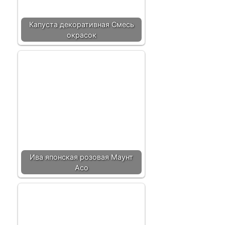
Капуста декоративная Смесь
окрасок
Ива японская розовая Маунт
Асо