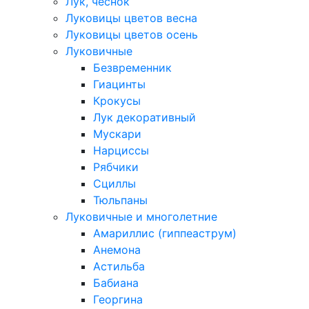
Лук, чеснок
Луковицы цветов весна
Луковицы цветов осень
Луковичные
Безвременник
Гиацинты
Крокусы
Лук декоративный
Мускари
Нарциссы
Рябчики
Сциллы
Тюльпаны
Луковичные и многолетние
Амариллис (гиппеаструм)
Анемона
Астильба
Бабиана
Георгина