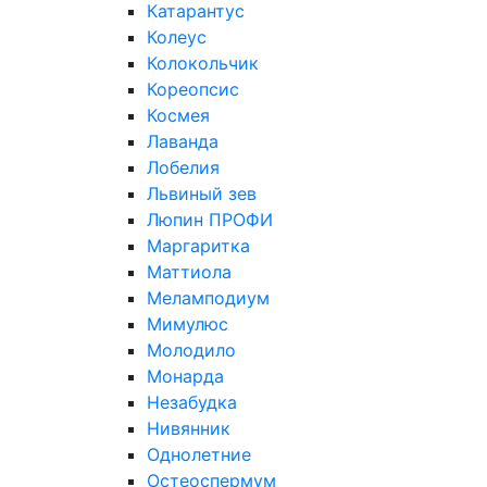
Катарантус
Колеус
Колокольчик
Кореопсис
Космея
Лаванда
Лобелия
Львиный зев
Люпин ПРОФИ
Маргаритка
Маттиола
Меламподиум
Мимулюс
Молодило
Монарда
Незабудка
Нивянник
Однолетние
Остеоспермум