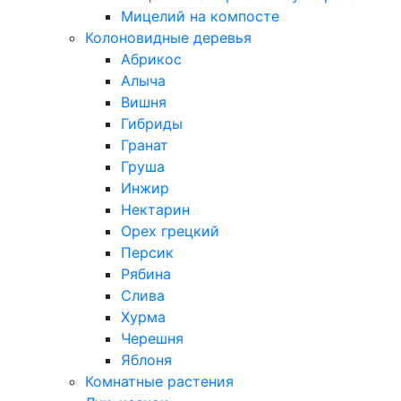
Мицелий на компосте
Колоновидные деревья
Абрикос
Алыча
Вишня
Гибриды
Гранат
Груша
Инжир
Нектарин
Орех грецкий
Персик
Рябина
Слива
Хурма
Черешня
Яблоня
Комнатные растения