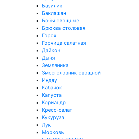
Базилик
Баклажан
Бобы овощные
Брюква столовая
Горох
Горчица салатная
Дайкон
Дыня
Земляника
Змееголовник овощной
Индау
Кабачок
Капуста
Кориандр
Кресс-салат
Кукуруза
Лук
Морковь