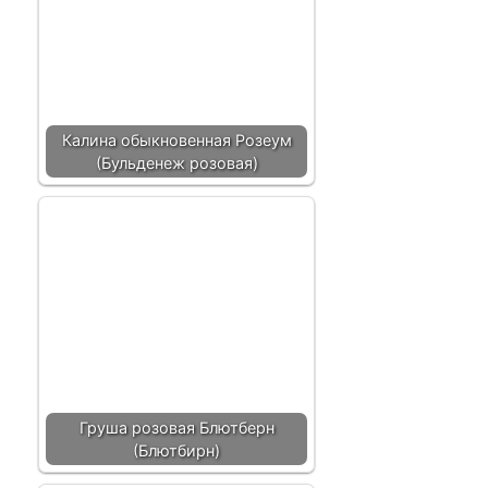
Калина обыкновенная Розеум
(Бульденеж розовая)
Груша розовая Блютберн
(Блютбирн)