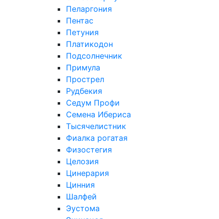
Пеларгония
Пентас
Петуния
Платикодон
Подсолнечник
Примула
Прострел
Рудбекия
Седум Профи
Семена Ибериса
Тысячелистник
Фиалка рогатая
Физостегия
Целозия
Цинерария
Цинния
Шалфей
Эустома