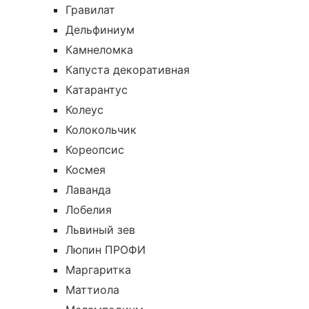
Гравилат
Дельфиниум
Камнеломка
Капуста декоративная
Катарантус
Колеус
Колокольчик
Кореопсис
Космея
Лаванда
Лобелия
Львиный зев
Люпин ПРОФИ
Маргаритка
Маттиола