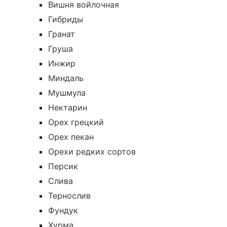
Вишня войлочная
Гибриды
Гранат
Груша
Инжир
Миндаль
Мушмула
Нектарин
Орех грецкий
Орех пекан
Орехи редких сортов
Персик
Слива
Тернослив
Фундук
Хурма