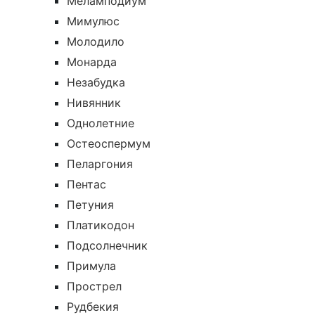
Меламподиум
Мимулюс
Молодило
Монарда
Незабудка
Нивянник
Однолетние
Остеоспермум
Пеларгония
Пентас
Петуния
Платикодон
Подсолнечник
Примула
Прострел
Рудбекия