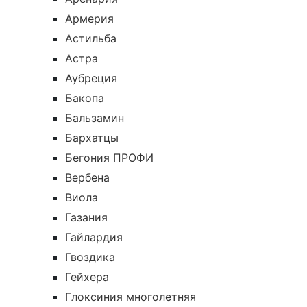
Армерия
Астильба
Астра
Аубреция
Бакопа
Бальзамин
Бархатцы
Бегония ПРОФИ
Вербена
Виола
Газания
Гайлардия
Гвоздика
Гейхера
Глоксиния многолетняя