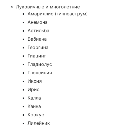
Луковичные и многолетние
Амариллис (гиппеаструм)
Анемона
Астильба
Бабиана
Георгина
Гиацинт
Гладиолус
Глоксиния
Иксия
Ирис
Калла
Канна
Крокус
Лилейник