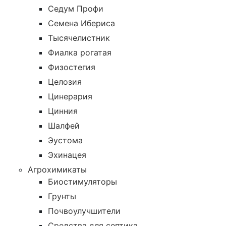
Седум Профи
Семена Ибериса
Тысячелистник
Фиалка рогатая
Физостегия
Целозия
Цинерария
Цинния
Шалфей
Эустома
Эхинацея
Агрохимикаты
Биостимуляторы
Грунты
Почвоулучшители
Средства для септика