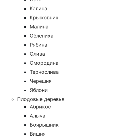
Калина
Крыжовник
Малина
Облепиха
Рябина
Слива
Смородина
Тернослива
Черешня
Яблони
Плодовые деревья
Абрикос
Алыча
Боярышник
Вишня