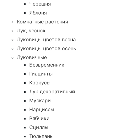
Черешня
Яблоня
Комнатные растения
Лук, чеснок
Луковицы цветов весна
Луковицы цветов осень
Луковичные
Безвременник
Гиацинты
Крокусы
Лук декоративный
Мускари
Нарциссы
Рябчики
Сциллы
Тюльпаны