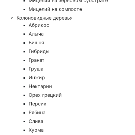
Мицелий на зерновом субстрате
Мицелий на компосте
Колоновидные деревья
Абрикос
Алыча
Вишня
Гибриды
Гранат
Груша
Инжир
Нектарин
Орех грецкий
Персик
Рябина
Слива
Хурма