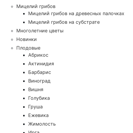
Мицелий грибов
Мицелий грибов на древесных палочках
Мицелий грибов на субстрате
Многолетние цветы
Новинки
Плодовые
Абрикос
Актинидия
Барбарис
Виноград
Вишня
Голубика
Груша
Ежевика
Жимолость
Ирга