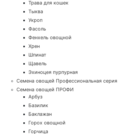
Трава для кошек
Тыква
Укроп
Фасоль
Фенхель овощной
Хрен
Шпинат
Щавель
Эхиноцея пурпурная
Семена овощей Профессиональная серия
Семена овощей ПРОФИ
Арбуз
Базилик
Баклажан
Горох овощной
Горчица