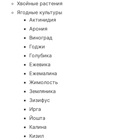
Хвойные растения
Ягодные культуры
Актинидия
Арония
Виноград
Годжи
Голубика
Ежевика
Ежемалина
Жимолость
Земляника
Зизифус
Ирга
Йошта
Калина
Кизил