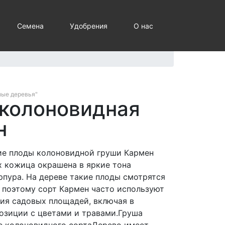
Семена
Удобрения
О нас
ные деревья"
 колоновидная
н
ие плоды колоновидной груши Кармен
х кожица окрашена в яркие тона
рпура. На дереве такие плоды смотрятся
, поэтому сорт Кармен часто используют
ия садовых площадей, включая в
зиции с цветами и травами.Груша