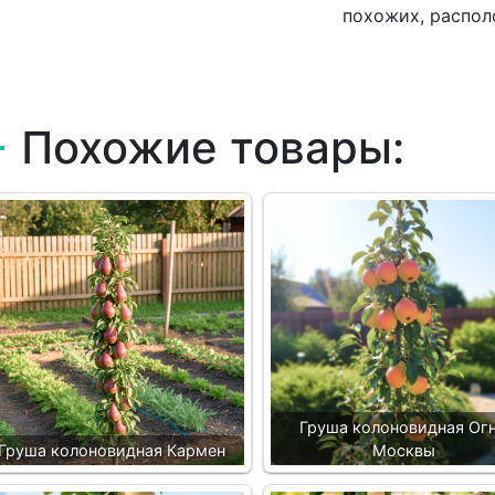
похожих, распол
Похожие товары:
Груша колоновидная Ог
Груша колоновидная Кармен
Москвы