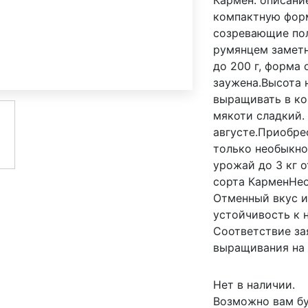
Кармен: описани
компактную форм
созревающие по
румянцем заметн
до 200 г, форма 
заужена.Высота 
выращивать в ко
мякоти сладкий.
августе.Приобрес
только необыкно
урожай до 3 кг 
сорта КарменНео
Отменный вкус и
устойчивость к 
Соответствие за
выращивания на 
Нет в наличии.
Возможно вам бу