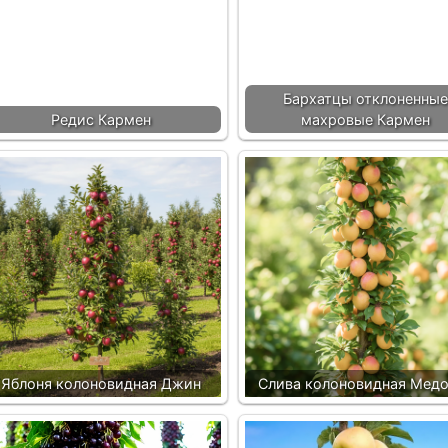
Бархатцы отклоненные
Редис Кармен
махровые Кармен
Яблоня колоновидная Джин
Слива колоновидная Медо