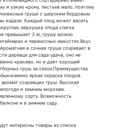
е колоновидного сортаДерево имеет
у и узкую крону, листьев мало, поэтому
лновесные груши с широким бордовым
ы издали. Каждый плод может весить
округлая, верхушка плода слегка
не превышает 2 м, грушу можно
нтейнерах и переносных емкостях.Вкус
 Ароматная и сочная груша созревает в
ти деревце для сада удача, оно не
венно красиво, но и дает хороший
отборных груш за сезон.Преимущества
быкновенно яркая окраска плодов.
 аромат созревших груш. Высокая
непогоде и зимним морозам.
явленному сорту. Возможность
балконе и в зимнем саду.
дут интересны товары из списка