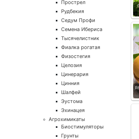
Прострел
Рудбекия
Седум Профи
Семена Ибериса
Тысячелистник
Фиалка рогатая
Физостегия
Целозия
Цинерария
Цинния
Я
Шалфей
Эустома
Эхинацея
Агрохимикаты
Биостимуляторы
Грунты