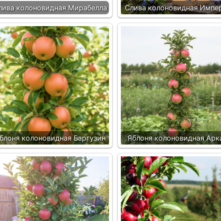
лива колоновидная Мирабелла
Слива колоновидная Импе
блоня колоновидная Баргузин
Яблоня колоновидная Арк