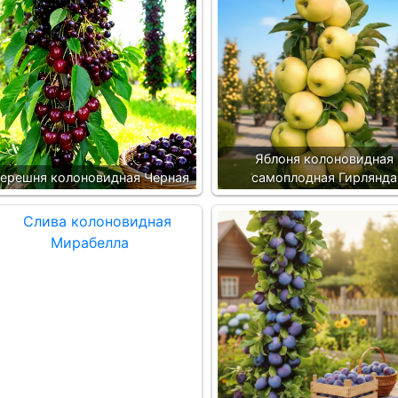
Яблоня колоновидная
ерешня колоновидная Черная
самоплодная Гирлянда