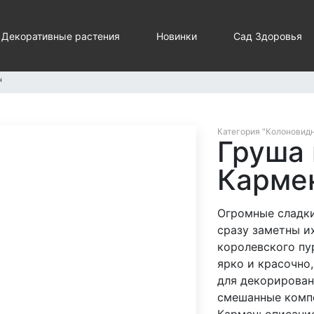
Декоративные растения
Новинки
Сад Здоровья
н
Категория "Колоновид
Груша
Карме
Огромные сладк
сразу заметны и
королевского пу
ярко и красочно
для декорирован
смешанные компо