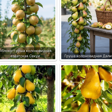
Яблоко-груша колоновидная
азиатская Секуи
Груша колоновидная Дали