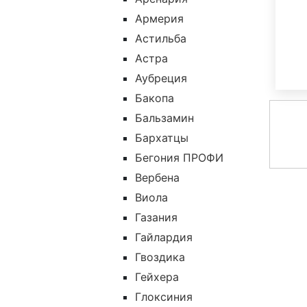
Армерия
Астильба
Астра
Аубреция
Бакопа
Бальзамин
Бархатцы
Бегония ПРОФИ
Вербена
Виола
Газания
Гайлардия
Гвоздика
Гейхера
Глоксиния