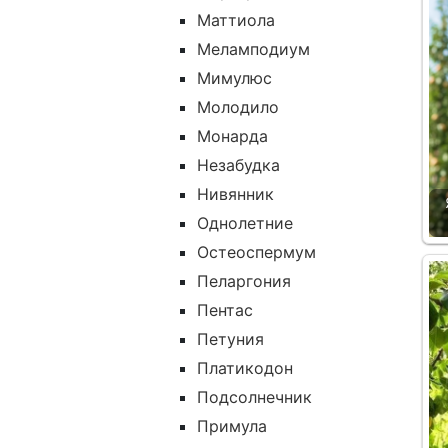
Маттиола
Меламподиум
Мимулюс
Молодило
Монарда
Незабудка
Нивянник
Однолетние
Остеоспермум
Пеларгония
Пентас
Петуния
Платикодон
Подсолнечник
Примула