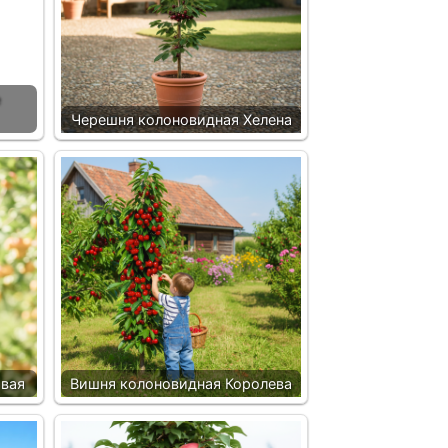
Черешня колоновидная Хелена
вая
Вишня колоновидная Королева