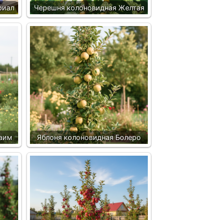
риал
Черешня колоновидная Желтая
аим
Яблоня колоновидная Болеро