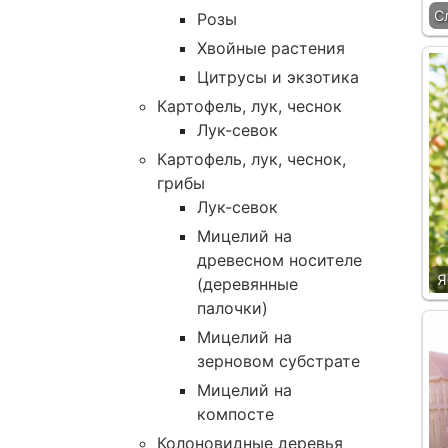
С
Розы
Хвойные растения
Цитрусы и экзотика
Картофель, лук, чеснок
Лук-севок
Картофель, лук, чеснок,
грибы
Лук-севок
Мицелий на
древесном носителе
Я
(деревянные
палочки)
Мицелий на
зерновом субстрате
Мицелий на
компосте
Колоновидные деревья