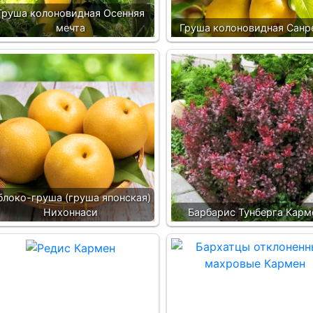
Груша колоновидная Осенняя
мечта
Груша колоновидная Сан
блоко-груша (груша японская)
Нихоннаси
Барбарис Тунберга Карм