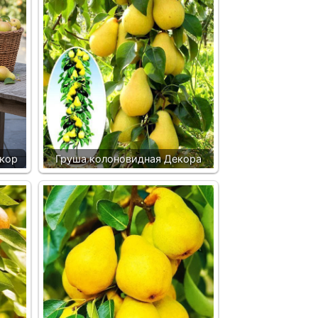
кор
Груша колоновидная Декора