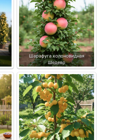
Шарафуга колоновидная
Шедевр