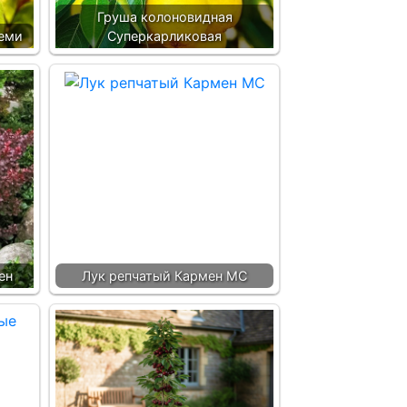
Груша колоновидная
реми
Суперкарликовая
ен
Лук репчатый Кармен МС