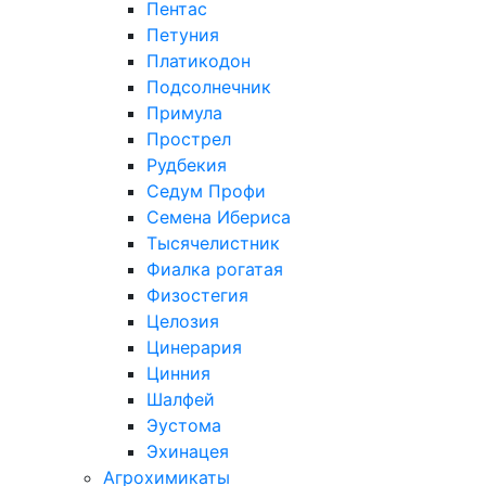
Пентас
Петуния
Платикодон
Подсолнечник
Примула
Прострел
Рудбекия
Седум Профи
Семена Ибериса
Тысячелистник
Фиалка рогатая
Физостегия
Целозия
Цинерария
Цинния
Шалфей
Эустома
Эхинацея
Агрохимикаты