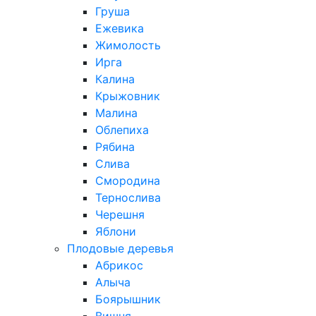
Груша
Ежевика
Жимолость
Ирга
Калина
Крыжовник
Малина
Облепиха
Рябина
Слива
Смородина
Тернослива
Черешня
Яблони
Плодовые деревья
Абрикос
Алыча
Боярышник