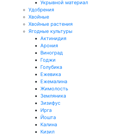
Укрывной материал
Удобрения
Хвойные
Хвойные растения
Ягодные культуры
Актинидия
Арония
Виноград
Годжи
Голубика
Ежевика
Ежемалина
Жимолость
Земляника
Зизифус
Ирга
Йошта
Калина
Кизил