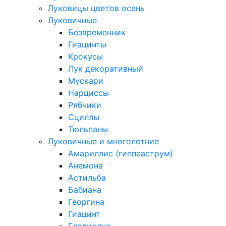
Луковицы цветов осень
Луковичные
Безвременник
Гиацинты
Крокусы
Лук декоративный
Мускари
Нарциссы
Рябчики
Сциллы
Тюльпаны
Луковичные и многолетние
Амариллис (гиппеаструм)
Анемона
Астильба
Бабиана
Георгина
Гиацинт