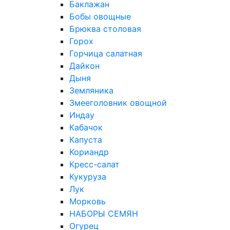
Баклажан
Бобы овощные
Брюква столовая
Горох
Горчица салатная
Дайкон
Дыня
Земляника
Змееголовник овощной
Индау
Кабачок
Капуста
Кориандр
Кресс-салат
Кукуруза
Лук
Морковь
НАБОРЫ СЕМЯН
Огурец