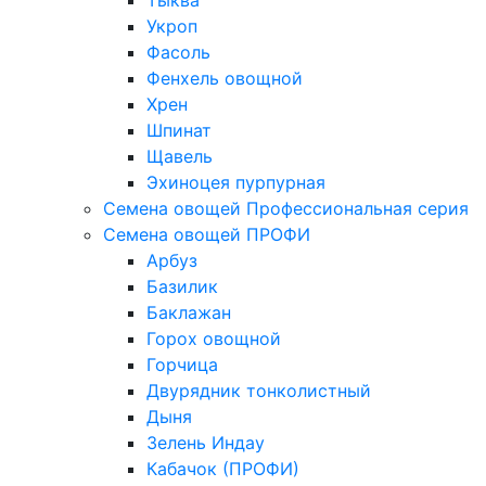
Тыква
Укроп
Фасоль
Фенхель овощной
Хрен
Шпинат
Щавель
Эхиноцея пурпурная
Семена овощей Профессиональная серия
Семена овощей ПРОФИ
Арбуз
Базилик
Баклажан
Горох овощной
Горчица
Двурядник тонколистный
Дыня
Зелень Индау
Кабачок (ПРОФИ)