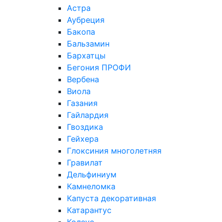
Астра
Аубреция
Бакопа
Бальзамин
Бархатцы
Бегония ПРОФИ
Вербена
Виола
Газания
Гайлардия
Гвоздика
Гейхера
Глоксиния многолетняя
Гравилат
Дельфиниум
Камнеломка
Капуста декоративная
Катарантус