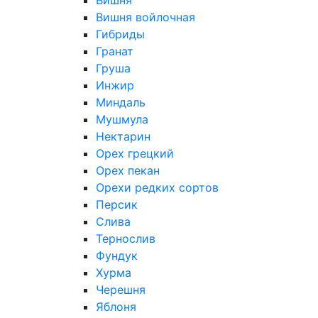
Вишня
Вишня войлочная
Гибриды
Гранат
Груша
Инжир
Миндаль
Мушмула
Нектарин
Орех грецкий
Орех пекан
Орехи редких сортов
Персик
Слива
Тернослив
Фундук
Хурма
Черешня
Яблоня