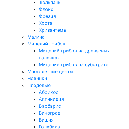
Тюльпаны
Флокс
Фрезия
Хоста
Хризантема
Малина
Мицелий грибов
Мицелий грибов на древесных
палочках
Мицелий грибов на субстрате
Многолетние цветы
Новинки
Плодовые
Абрикос
Актинидия
Барбарис
Виноград
Вишня
Голубика