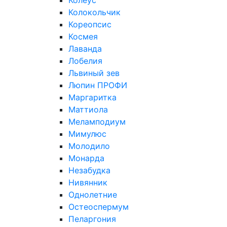
Колеус
Колокольчик
Кореопсис
Космея
Лаванда
Лобелия
Львиный зев
Люпин ПРОФИ
Маргаритка
Маттиола
Меламподиум
Мимулюс
Молодило
Монарда
Незабудка
Нивянник
Однолетние
Остеоспермум
Пеларгония