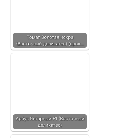
Томат Золотая искра
(Восточный деликатес) (срок…
Арбуз Янтарный F1 (Восточный
деликатес)