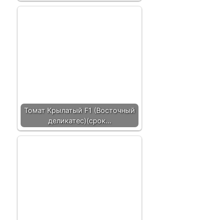
Томат Крылатый F1 (Восточный
деликатес)(срок…