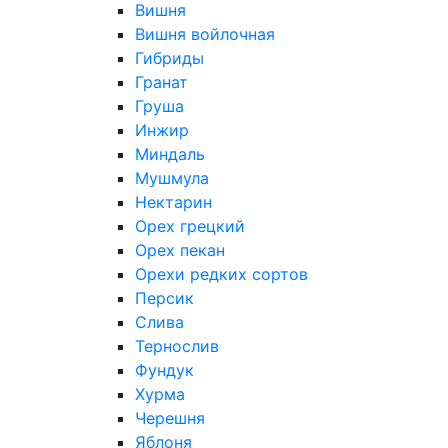
Вишня
Вишня войлочная
Гибриды
Гранат
Груша
Инжир
Миндаль
Мушмула
Нектарин
Орех грецкий
Орех пекан
Орехи редких сортов
Персик
Слива
Тернослив
Фундук
Хурма
Черешня
Яблоня