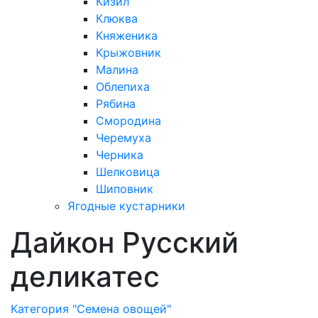
Кизил
Клюква
Княженика
Крыжовник
Малина
Облепиха
Рябина
Смородина
Черемуха
Черника
Шелковица
Шиповник
Ягодные кустарники
Дайкон Русский
деликатес
Категория "Семена овощей"