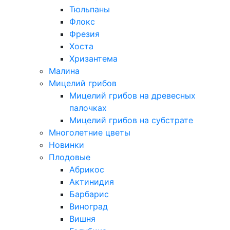
Тюльпаны
Флокс
Фрезия
Хоста
Хризантема
Малина
Мицелий грибов
Мицелий грибов на древесных
палочках
Мицелий грибов на субстрате
Многолетние цветы
Новинки
Плодовые
Абрикос
Актинидия
Барбарис
Виноград
Вишня