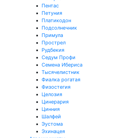
Пентас
Петуния
Платикодон
Подсолнечник
Примула
Прострел
Рудбекия
Седум Профи
Семена Ибериса
Тысячелистник
Фиалка рогатая
Физостегия
Целозия
Цинерария
Цинния
Шалфей
Эустома
Эхинацея