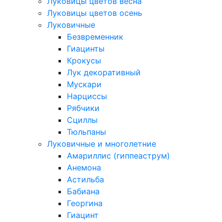
Луковицы цветов весна
Луковицы цветов осень
Луковичные
Безвременник
Гиацинты
Крокусы
Лук декоративный
Мускари
Нарциссы
Рябчики
Сциллы
Тюльпаны
Луковичные и многолетние
Амариллис (гиппеаструм)
Анемона
Астильба
Бабиана
Георгина
Гиацинт