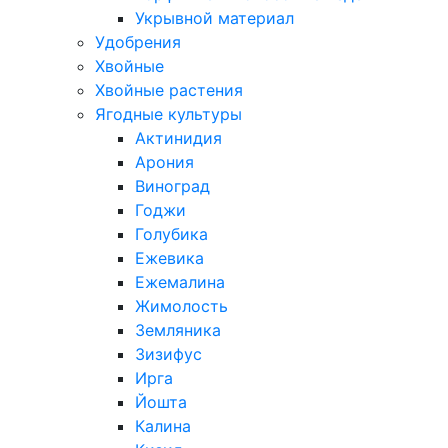
Укрывной материал
Удобрения
Хвойные
Хвойные растения
Ягодные культуры
Актинидия
Арония
Виноград
Годжи
Голубика
Ежевика
Ежемалина
Жимолость
Земляника
Зизифус
Ирга
Йошта
Калина