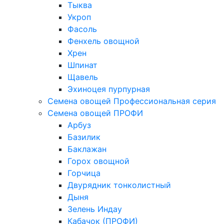
Тыква
Укроп
Фасоль
Фенхель овощной
Хрен
Шпинат
Щавель
Эхиноцея пурпурная
Семена овощей Профессиональная серия
Семена овощей ПРОФИ
Арбуз
Базилик
Баклажан
Горох овощной
Горчица
Двурядник тонколистный
Дыня
Зелень Индау
Кабачок (ПРОФИ)