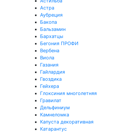
Астильба
Астра
Аубреция
Бакопа
Бальзамин
Бархатцы
Бегония ПРОФИ
Вербена
Виола
Газания
Гайлардия
Гвоздика
Гейхера
Глоксиния многолетняя
Гравилат
Дельфиниум
Камнеломка
Капуста декоративная
Катарантус