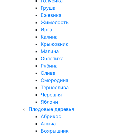
Голубика
Груша
Ежевика
Жимолость
Ирга
Калина
Крыжовник
Малина
Облепиха
Рябина
Слива
Смородина
Тернослива
Черешня
Яблони
Плодовые деревья
Абрикос
Алыча
Боярышник