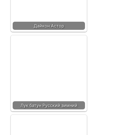
Дайкон Астор
Лук батун Русский зимний