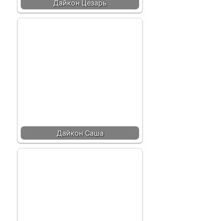
Дайкон Цезарь
Дайкон Саша