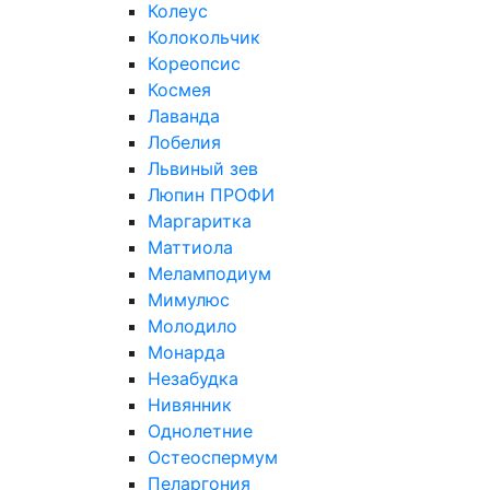
Колеус
Колокольчик
Кореопсис
Космея
Лаванда
Лобелия
Львиный зев
Люпин ПРОФИ
Маргаритка
Маттиола
Меламподиум
Мимулюс
Молодило
Монарда
Незабудка
Нивянник
Однолетние
Остеоспермум
Пеларгония