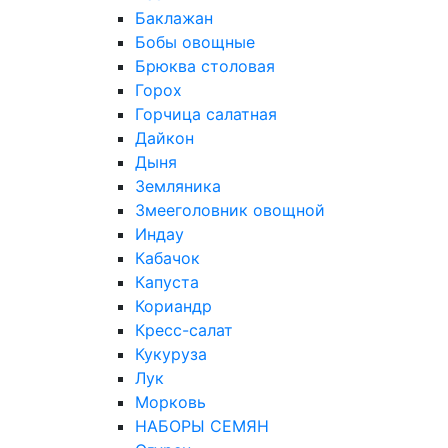
Баклажан
Бобы овощные
Брюква столовая
Горох
Горчица салатная
Дайкон
Дыня
Земляника
Змееголовник овощной
Индау
Кабачок
Капуста
Кориандр
Кресс-салат
Кукуруза
Лук
Морковь
НАБОРЫ СЕМЯН